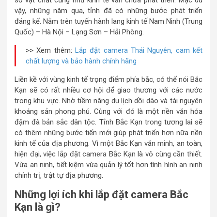
sở vật chất cũng như kinh tế vẫn chưa phát triển. Mặc dù
vậy, những năm qua, tỉnh đã có những bước phát triển
đáng kể. Nằm trên tuyến hành lang kinh tế Nam Ninh (Trung
Quốc) – Hà Nội – Lạng Sơn – Hải Phòng.
>> Xem thêm:
Lắp đặt camera Thái Nguyên, cam kết
chất lượng và bảo hành chính hãng
Liền kề với vùng kinh tế trọng điểm phía bắc, có thể nói Bắc
Kạn sẽ có rất nhiều cơ hội để giao thương với các nước
trong khu vực. Nhờ tiềm năng du lịch dồi dào và tài nguyên
khoáng sản phong phú. Cùng với đó là một nền văn hóa
đậm đà bản sắc dân tộc. Tỉnh Bắc Kạn trong tương lai sẽ
có thêm những bước tiến mới giúp phát triển hơn nữa nền
kinh tế của địa phương. Vì một Bắc Kạn văn minh, an toàn,
hiện đại, việc lắp đặt camera Bắc Kạn là vô cùng cần thiết.
Vừa an ninh, tiết kiệm vừa quản lý tốt hơn tình hình an ninh
chính trị, trật tự địa phương.
Những lợi ích khi lắp đặt camera Bắc
Kạn là gì?