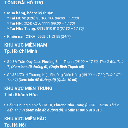
TỔNG ĐÀI HỖ TRỢ
Mua hàng, hỗ trợ kỹ thuật:
*
Tại HCM:
(028) 35 166 166
(08:00 – 17:30)
*
Tại HN:
(024) 6256 1111
(08:00 – 17:30)
*
Tại Nha Trang:
0915 810 810
(07:30 – 17:30)
Khiếu nại, CSKH:
0902 51 53 55
(24/7)
KHU
VỰC MIỀN NAM
Tp. Hồ Chí Minh
Số 3A Trần Quý Cáp, Phường Bình Thạnh
(08:00 – 17:30, Thứ 2 đến Thứ
7)
(
Xem bản đồ đường đi
) (Quận Bình Thạnh cũ)
Số 354/70 Lý Thường Kiệt, Phường Diên Hồng
(08:00 – 17:30, Thứ 2 đến
Thứ 7)
(
Xem bản đồ đường đi
) (Quận 10 cũ)
KHU VỰC MIỀN TRUNG
Tỉnh Khánh Hòa
Số 02 Chung cư Ngô Gia Tự, Phường Nha Trang
(07:30 – 15:30, Thứ 2
đến Thứ 7)
(
Xem bản đồ đường đi
).
Hotline:
0915 810 810
KHU VỰC MIỀN BẮC
Tp. Hà Nội