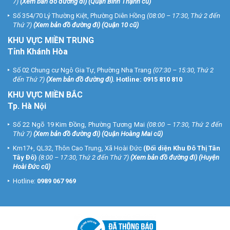
7)
(
Xem bản đồ đường đi
) (Quận Bình Thạnh cũ)
Số 354/70 Lý Thường Kiệt, Phường Diên Hồng
(08:00 – 17:30, Thứ 2 đến
Thứ 7)
(
Xem bản đồ đường đi
) (Quận 10 cũ)
KHU VỰC MIỀN TRUNG
Tỉnh Khánh Hòa
Số 02 Chung cư Ngô Gia Tự, Phường Nha Trang
(07:30 – 15:30, Thứ 2
đến Thứ 7)
(
Xem bản đồ đường đi
).
Hotline:
0915 810 810
KHU VỰC MIỀN BẮC
Tp. Hà Nội
Số 22 Ngõ 19 Kim Đồng, Phường Tương Mai
(08:00 – 17:30, Thứ 2 đến
Thứ 7)
(
Xem bản đồ đường đi
) (Quận Hoàng Mai cũ)
Km17+, QL32, Thôn Cao Trung, Xã Hoài Đức
(Đối diện Khu Đô Thị Tân
Tây Đô)
(8:00 – 17:30, Thứ 2 đến Thứ 7)
(
Xem bản đồ đường đi
) (Huyện
Hoài Đức cũ)
Hotline:
0989 067 969