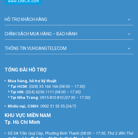
HỖ TRỢ KHÁCH HÀNG
CHÍNH SÁCH MUA HÀNG – BẢO HÀNH
THÔNG TIN VUHOANGTELECOM
TỔNG ĐÀI HỖ TRỢ
Mua hàng, hỗ trợ kỹ thuật:
*
Tại HCM:
(028) 35 166 166
(08:00 – 17:30)
*
Tại HN:
(024) 6256 1111
(08:00 – 17:30)
*
Tại Nha Trang:
0915 810 810
(07:30 – 17:30)
Khiếu nại, CSKH:
0902 51 53 55
(24/7)
KHU
VỰC MIỀN NAM
Tp. Hồ Chí Minh
Số 3A Trần Quý Cáp, Phường Bình Thạnh
(08:00 – 17:30, Thứ 2 đến Thứ