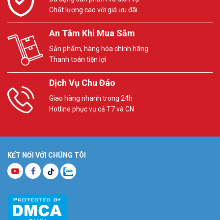
Chất lượng cao với giá ưu đãi
An Tâm Khi Mua Sắm
Sản phẩm, hàng hóa chính hãng
Thanh toán tiện lợi
Dịch Vụ Chu Đáo
Giao hàng nhanh trong 24h
Hotline phục vụ cả T7 và CN
KẾT NỐI VỚI CHÚNG TÔI