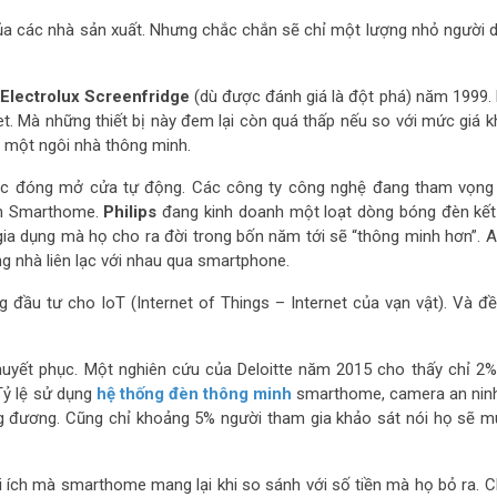
ủa các nhà sản xuất. Nhưng chắc chắn sẽ chỉ một lượng nhỏ người 
 Electrolux Screenfridge
(dù được đánh giá là đột phá) năm 1999.
rnet. Mà những thiết bị này đem lại còn quá thấp nếu so với mức giá 
n một ngôi nhà thông minh.
việc đóng mở cửa tự động. Các công ty công nghệ đang tham vọng
ên Smarthome.
Philips
đang kinh doanh một loạt dòng bóng đèn kết 
gia dụng mà họ cho ra đời trong bốn năm tới sẽ “thông minh hơn”. A
ng nhà liên lạc với nhau qua smartphone.
 đầu tư cho IoT (Internet of Things – Internet của vạn vật). Và đ
huyết phục. Một nghiên cứu của Deloitte năm 2015 cho thấy chỉ 2%
 Tỷ lệ sử dụng
hệ thống đèn thông minh
smarthome, camera an nin
g đương. Cũng chỉ khoảng 5% người tham gia khảo sát nói họ sẽ 
i ích mà smarthome mang lại khi so sánh với số tiền mà họ bỏ ra. C