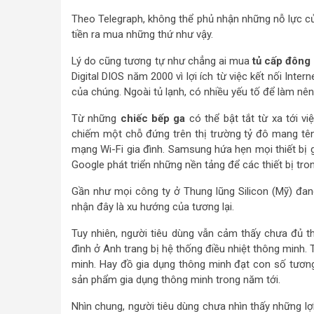
Theo Telegraph, không thể phủ nhận những nỗ lực c
tiền ra mua những thứ như vậy.
Lý do cũng tương tự như chẳng ai mua
tủ cấp đông
Digital DIOS năm 2000 vì lợi ích từ việc kết nối Inte
của chúng. Ngoài tủ lạnh, có nhiều yếu tố để làm nê
Từ những
chiếc bếp ga
có thể bật tắt từ xa tới 
chiếm một chỗ đứng trên thị trường tỷ đô mang t
mạng Wi-Fi gia đình. Samsung hứa hẹn mọi thiết bị 
Google phát triển những nền tảng để các thiết bị tro
Gần như mọi công ty ở Thung lũng Silicon (Mỹ) đang
nhận đây là xu hướng của tương lại.
Tuy nhiên, người tiêu dùng vẫn cảm thấy chưa đủ t
đình ở Anh trang bị hệ thống điều nhiệt thông minh.
minh. Hay đồ gia dụng thông minh đạt con số tươn
sản phẩm gia dụng thông minh trong năm tới.
Nhìn chung, người tiêu dùng chưa nhìn thấy những lợ