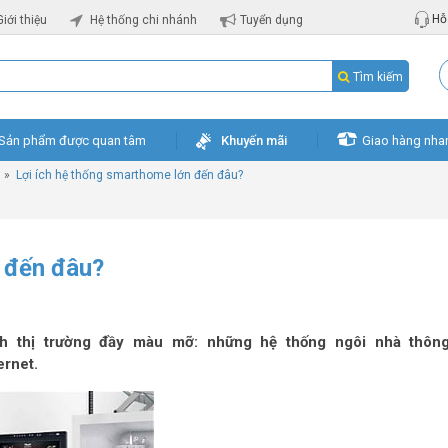
Hỗ 
Giới thiệu
Hệ thống chi nhánh
Tuyển dụng
Tìm kiếm
Sản phẩm được quan tâm
Khuyến mãi
Giao hàng nha
»
Lợi ích hệ thống smarthome lớn đến đâu?
n đến đâu?
nh thị trường đầy màu mỡ: những hệ thống ngôi nhà thôn
ernet.