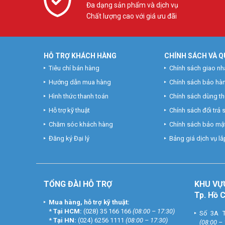
Đa dạng sản phẩm và dịch vụ
Chất lượng cao với giá ưu đãi
HỖ TRỢ KHÁCH HÀNG
CHÍNH SÁCH VÀ Q
Tiêu chí bán hàng
Chính sách giao nh
Hướng dẫn mua hàng
Chính sách bảo hà
Hình thức thanh toán
Chính sách dùng t
Hỗ trợ kỹ thuật
Chính sách đổi trả
Chăm sóc khách hàng
Chính sách bảo mật
Đăng ký Đại lý
Bảng giá dịch vụ lắp
TỔNG ĐÀI HỖ TRỢ
KHU
VỰ
Tp. Hồ 
Mua hàng, hỗ trợ kỹ thuật:
*
Tại HCM:
(028) 35 166 166
(08:00 – 17:30)
Số 3A T
*
Tại HN:
(024) 6256 1111
(08:00 – 17:30)
(08:00 –