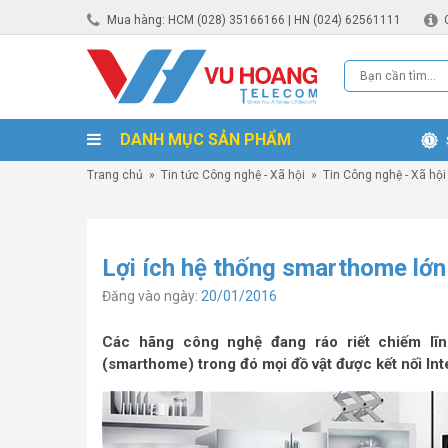
Mua hàng: HCM (028) 35166166 | HN (024) 62561111
DANH MỤC SẢN PHẨM
Trang chủ
»
Tin tức Công nghệ - Xã hội
»
Tin Công nghệ - Xã hội
Lợi ích hệ thống smarthome lớ
Đăng vào ngày:
20/01/2016
Các hãng công nghệ đang ráo riết chiếm lĩ
(smarthome) trong đó mọi đồ vật được kết nối Int