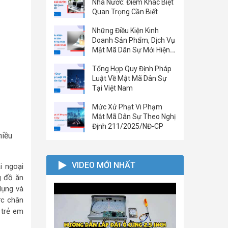
Nhà Nước: Điểm Khác Biệt
Quan Trọng Cần Biết
Những Điều Kiện Kinh
Doanh Sản Phẩm, Dịch Vụ
Mật Mã Dân Sự Mới Hiện
Nay
Tổng Hợp Quy Định Pháp
Luật Về Mật Mã Dân Sự
Tại Việt Nam
Mức Xử Phạt Vi Phạm
Mật Mã Dân Sự Theo Nghị
Định 211/2025/NĐ-CP
hiều
VIDEO MỚI NHẤT
i ngoại
g đồ ăn
dụng và
ớc chân
 trẻ em