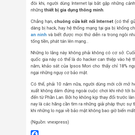
đôi khi, người dùng Internet lại bắt gặp những c
những
thiết bị gia dụng thông minh
.
Chẳng hạn,
chuông cửa kết nối Internet
(có thể gử
dàng bị hack, hay hệ thống mạng tại gia bị khống c
an ninh
và biết được mọi thứ diễn ra trong ngôi n
tống tiền, phát tán lên mạng…
Những lo lắng này không phải không có cơ sở. Cuối t
quốc gia này có thể là do hacker can thiệp vào hệ t
năm, khảo sát của Ipsos Mori cho thấy chỉ 18% ngư
ngại những nguy cơ bảo mật.
Có thể, phải 10 năm nữa, người dùng mới cởi mở 
xuất không dám đứng ngoài cuộc chơi khi nhớ tới bài
đến từ Phần Lan. Bởi họ không kịp thay đổi trước l
nay là các hãng cần tìm ra những giải pháp thực sự 
khi những lo ngại về bảo mật không bao giờ biến mất
(Nguồn: vnexpress)