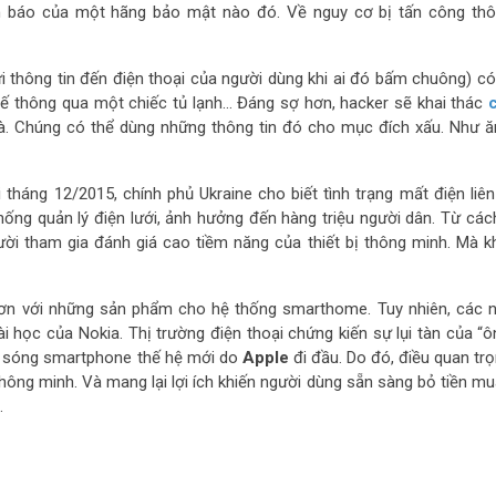
ảnh báo của một hãng bảo mật nào đó. Về nguy cơ bị tấn công th
i thông tin đến điện thoại của người dùng khi ai đó bấm chuông) có
hế thông qua một chiếc tủ lạnh… Đáng sợ hơn, hacker sẽ khai thác
hà. Chúng có thể dùng những thông tin đó cho mục đích xấu. Như ă
háng 12/2015, chính phủ Ukraine cho biết tình trạng mất điện liên 
hống quản lý điện lưới, ảnh hưởng đến hàng triệu người dân. Từ các
ời tham gia đánh giá cao tiềm năng của thiết bị thông minh. Mà k
hơn với những sản phẩm cho hệ thống smarthome. Tuy nhiên, các 
 học của Nokia. Thị trường điện thoại chứng kiến sự lụi tàn của “ô
àn sóng smartphone thế hệ mới do
Apple
đi đầu. Do đó, điều quan trọ
thông minh. Và mang lại lợi ích khiến người dùng sẵn sàng bỏ tiền mu
.