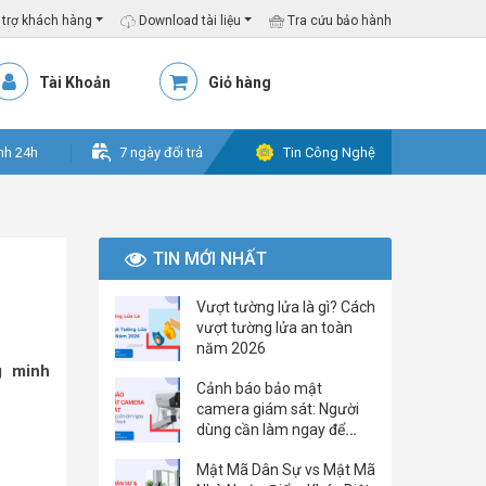
trợ khách hàng
Download tài liệu
Tra cứu bảo hành
Tài Khoản
Giỏ hàng
nh 24h
7 ngày đổi trả
Tin Công Nghệ
TIN MỚI NHẤT
Vượt tường lửa là gì? Cách
vượt tường lửa an toàn
năm 2026
g minh
Cảnh báo bảo mật
camera giám sát: Người
dùng cần làm ngay để
tránh bị hack
Mật Mã Dân Sự vs Mật Mã