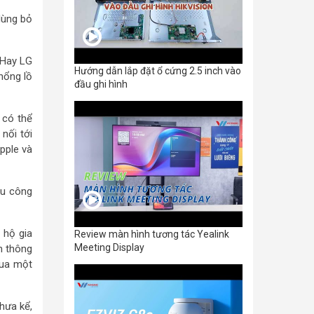
dùng bỏ
 Hay LG
Hướng dẫn lắp đặt ổ cứng 2.5 inch vào
khổng lồ
đầu ghi hình
 có thể
nối tới
pple và
ều công
 hộ gia
Review màn hình tương tác Yealink
Meeting Display
h thông
mua một
hưa kể,