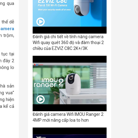
ông qua
 thể dễ
camera
n trộm,
Đánh giá chi tiết về tính năng camera
Wifi quay quét 360 độ và đàm thoại 2
chiều của EZVIZ C8C 2K+/3K
tục tại
h đây 2
hông lo
nhà sản
ng vua”
ng hiện
a kể cả
Đánh giá camera Wifi IMOU Ranger 2
4MP mới nâng cấp loa to hơn