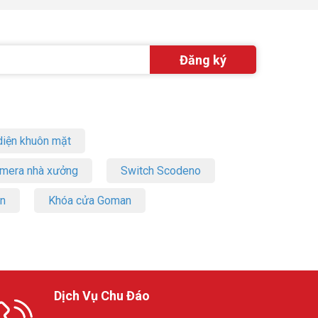
iện khuôn mặt
amera nhà xưởng
Switch Scodeno
on
Khóa cửa Goman
Dịch Vụ Chu Đáo