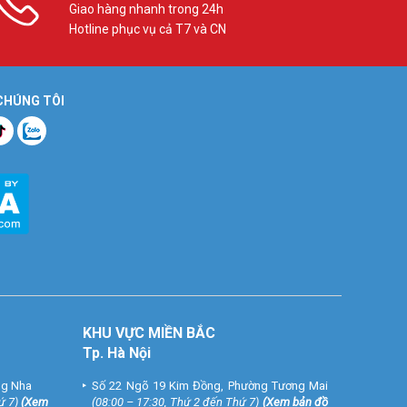
Giao hàng nhanh trong 24h
Hotline phục vụ cả T7 và CN
 CHÚNG TÔI
KHU VỰC MIỀN BẮC
Tp. Hà Nội
ng Nha
Số 22 Ngõ 19 Kim Đồng, Phường Tương Mai
ứ 7)
(
Xem
(08:00 – 17:30, Thứ 2 đến Thứ 7)
(
Xem bản đồ