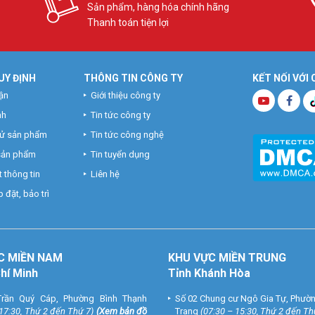
Sản phẩm, hàng hóa chính hãng
Thanh toán tiện lợi
UY ĐỊNH
THÔNG TIN CÔNG TY
KẾT NỐI VỚI
ận
Giới thiệu công ty
nh
Tin tức công ty
hử sản phẩm
Tin tức công nghệ
 sản phẩm
Tin tuyển dụng
 thông tin
Liên hệ
 đặt, bảo trì
C MIỀN NAM
KHU VỰC MIỀN TRUNG
Chí Minh
Tỉnh Khánh Hòa
rần Quý Cáp, Phường Bình Thạnh
Số 02 Chung cư Ngô Gia Tự, Phườ
 17:30, Thứ 2 đến Thứ 7)
(
Xem bản đồ
Trang
(07:30 – 15:30, Thứ 2 đến Th