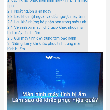
2.
Cách khắc phục màn hình máy tính bị ẩm hiệu
quả
2.1.
Ngắt nguồn điện ngay
2.2.
Lau khô mặt ngoài và dốc ngược máy tính
2.3.
Lau khô những bộ phận bên trong máy tính
2.4.
Vệ sinh bo mạch chủ giúp khắc phục màn
hình máy tính bị ẩm
2.5.
Gửi máy tính đến trung tâm bảo hành
3.
Những lưu ý khi khắc phục tình trạng màn
hình bị ẩm