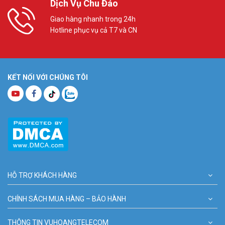
Dịch Vụ Chu Đáo
Giao hàng nhanh trong 24h
Hotline phục vụ cả T7 và CN
KẾT NỐI VỚI CHÚNG TÔI
HỖ TRỢ KHÁCH HÀNG
CHÍNH SÁCH MUA HÀNG – BẢO HÀNH
THÔNG TIN VUHOANGTELECOM