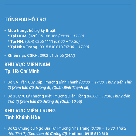
TỔNG ĐÀI HỖ TRỢ
Mua hàng, hỗ trợ kỹ thuật:
*
Tại HCM:
(028) 35 166 166
(08:00 – 17:30)
*
Tại HN:
(024) 6256 1111
(08:00 – 17:30)
*
Tại Nha Trang:
0915 810 810
(07:30 – 17:30)
Khiếu nại, CSKH:
0902 51 53 55
(24/7)
KHU
VỰC MIỀN NAM
Tp. Hồ Chí Minh
Số 3A Trần Quý Cáp, Phường Bình Thạnh
(08:00 – 17:30, Thứ 2 đến Thứ
7)
(
Xem bản đồ đường đi
) (Quận Bình Thạnh cũ)
Số 354/70 Lý Thường Kiệt, Phường Diên Hồng
(08:00 – 17:30, Thứ 2 đến
Thứ 7)
(
Xem bản đồ đường đi
) (Quận 10 cũ)
KHU VỰC MIỀN TRUNG
Tỉnh Khánh Hòa
Số 02 Chung cư Ngô Gia Tự, Phường Nha Trang
(07:30 – 15:30, Thứ 2
đến Thứ 7)
(
Xem bản đồ đường đi
).
Hotline:
0915 810 810