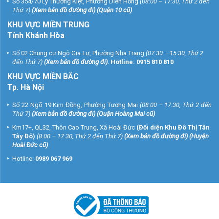
Số 354/70 Lý Thường Kiệt, Phường Diên Hồng
(08:00 – 17:30, Thứ 2 đến
Thứ 7)
(
Xem bản đồ đường đi
) (Quận 10 cũ)
KHU VỰC MIỀN TRUNG
Tỉnh Khánh Hòa
Số 02 Chung cư Ngô Gia Tự, Phường Nha Trang
(07:30 – 15:30, Thứ 2
đến Thứ 7)
(
Xem bản đồ đường đi
).
Hotline:
0915 810 810
KHU VỰC MIỀN BẮC
Tp. Hà Nội
Số 22 Ngõ 19 Kim Đồng, Phường Tương Mai
(08:00 – 17:30, Thứ 2 đến
Thứ 7)
(
Xem bản đồ đường đi
) (Quận Hoàng Mai cũ)
Km17+, QL32, Thôn Cao Trung, Xã Hoài Đức
(Đối diện Khu Đô Thị Tân
Tây Đô)
(8:00 – 17:30, Thứ 2 đến Thứ 7)
(
Xem bản đồ đường đi
) (Huyện
Hoài Đức cũ)
Hotline:
0989 067 969