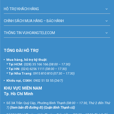
HỖ TRỢ KHÁCH HÀNG
CHÍNH SÁCH MUA HÀNG – BẢO HÀNH
THÔNG TIN VUHOANGTELECOM
TỔNG ĐÀI HỖ TRỢ
Mua hàng, hỗ trợ kỹ thuật:
*
Tại HCM:
(028) 35 166 166
(08:00 – 17:30)
*
Tại HN:
(024) 6256 1111
(08:00 – 17:30)
*
Tại Nha Trang:
0915 810 810
(07:30 – 17:30)
Khiếu nại, CSKH:
0902 51 53 55
(24/7)
KHU
VỰC MIỀN NAM
Tp. Hồ Chí Minh
Số 3A Trần Quý Cáp, Phường Bình Thạnh
(08:00 – 17:30, Thứ 2 đến Thứ
7)
(
Xem bản đồ đường đi
) (Quận Bình Thạnh cũ)