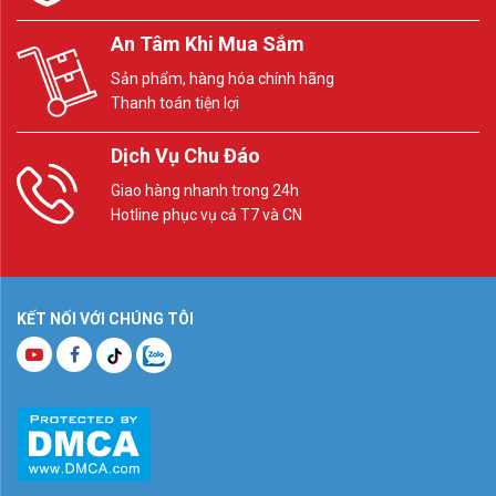
An Tâm Khi Mua Sắm
Sản phẩm, hàng hóa chính hãng
Thanh toán tiện lợi
Dịch Vụ Chu Đáo
Giao hàng nhanh trong 24h
Hotline phục vụ cả T7 và CN
KẾT NỐI VỚI CHÚNG TÔI