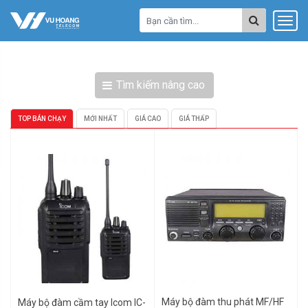
Tìm kiếm nâng cao
TOP BÁN CHẠY
MỚI NHẤT
GIÁ CAO
GIÁ THẤP
Máy bộ đàm thu phát MF/HF
Máy bộ đàm cầm tay Icom IC-