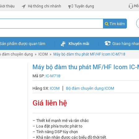
Hỗ 
Giới thiệu
Hệ thống chi nhánh
Tuyển dụng
Tìm kiếm
Sản phẩm được quan tâm
Khuyến mãi
Giao hàng nha
ộ đàm chuyên dụng
»
ICOM
»
Máy bộ đàm thu phát MF/HF Icom IC-M718
Máy bộ đàm thu phát MF/HF Icom IC
Mã SP:
IC-M718
Hãng SX:
ICOM
Bộ đàm chuyên dụng ICOM
Giá liên hệ
– Thiết kế mạnh mẽ và rắn chắc
– Loa đặt phía trước phát to
– Tính năng DSP tùy chọn
– Khả năn nhận được các biểu đồ thời tiết.