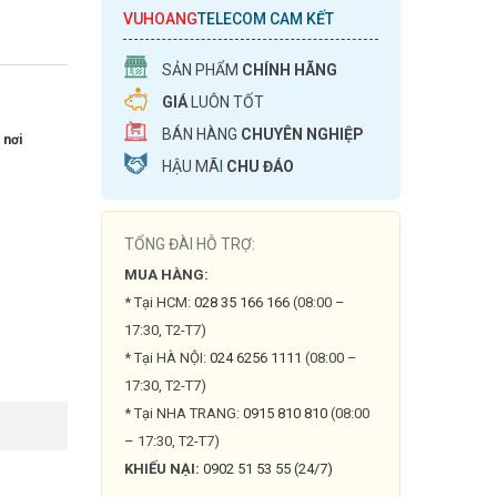
VUHOANG
TELECOM CAM KẾT
SẢN PHẨM
CHÍNH HÃNG
GIÁ
LUÔN TỐT
BÁN HÀNG
CHUYÊN NGHIỆP
 nơi
HẬU MÃI
CHU ĐÁO
TỔNG ĐÀI HỖ TRỢ:
MUA HÀNG:
* Tại HCM:
028 35 166 166
(08:00 –
17:30, T2-T7)
* Tại HÀ NỘI:
024 6256 1111
(08:00 –
17:30, T2-T7)
* Tại NHA TRANG:
0915 810 810
(08:00
– 17:30, T2-T7)
KHIẾU NẠI:
0902 51 53 55 (24/7)