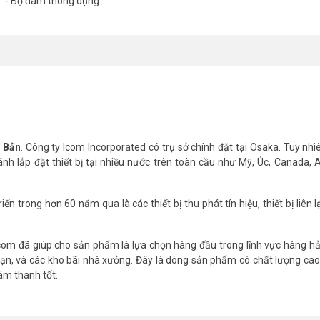
- Bộ đàm thông dụng
uyển bộ suy giảm nhận; Có thể kết nối màn hình lên đến 4 giờ từ xa; Khả
ối DSC.
mỗi kênh nhớ để hiển thị tên trạm bờ hoặc tên tàu giúp cho việc sử dụng đơ
 quạt làm mát lớn kết hợp với khung máy bằng nhôm, cho phép phát đủ
uyến).
t Bản
. Công ty Icom Incorporated có trụ sở chính đặt tại Osaka. Tuy nhi
hánh lắp đặt thiết bị tại nhiều nước trên toàn cầu như Mỹ, Úc, Canada, 
3–29.999999MHz* Phạm vi bảo đảm: 0.5–29.999999 MHz
rong hơn 60 năm qua là các thiết bị thu phát tín hiệu, thiết bị liên lạc
a giao tiếp NMEA.
com đã giúp cho sản phẩm là lựa chọn hàng đầu trong lĩnh vực hàng hả
n, và các kho bãi nhà xưởng. Đây là dòng sản phẩm có chất lượng cao,
âm thanh tốt.
c vào phiên bản).