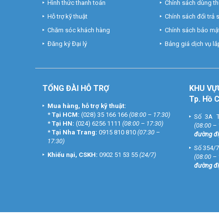
Hình thức thanh toán
Chính sách dùng t
Tham khảo các kênh thông tin khác tại Vuhoangteleco
– Facebook:
https://www.facebook.com/vuhoangteleco
Hỗ trợ kỹ thuật
Chính sách đổi trả
– Youtube:
https://www.youtube.com/c/VuhoangTVChan
Chăm sóc khách hàng
Chính sách bảo mật
– Google Plus:
https://plus.google.com/u/0/+VuhoangT
Đăng ký Đại lý
Bảng giá dịch vụ lắp
TỔNG ĐÀI HỖ TRỢ
KHU
VỰ
Tp. Hồ 
Mua hàng, hỗ trợ kỹ thuật:
*
Tại HCM:
(028) 35 166 166
(08:00 – 17:30)
Số 3A T
*
Tại HN:
(024) 6256 1111
(08:00 – 17:30)
(08:00 –
*
Tại Nha Trang:
0915 810 810
(07:30 –
đường đi
17:30)
Số 354/7
Khiếu nại, CSKH:
0902 51 53 55
(24/7)
(08:00 –
đường đi