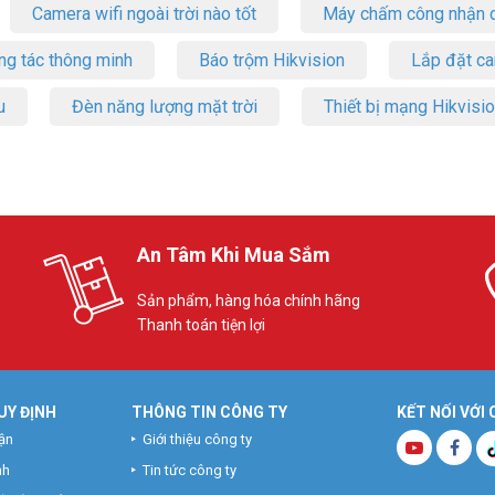
Camera wifi ngoài trời nào tốt
Máy chấm công nhận d
om IC-M710/ M718
ng tác thông minh
Báo trộm Hikvision
Lắp đặt c
u
Đèn năng lượng mặt trời
Thiết bị mạng Hikvisi
An Tâm Khi Mua Sắm
Sản phẩm, hàng hóa chính hãng
Thanh toán tiện lợi
C-M718
UY ĐỊNH
THÔNG TIN CÔNG TY
KẾT NỐI VỚI
ICOM
chính hãng tại Việt nam nên đảm bảo bán hàng chính hãng, giá tố
ận
Giới thiệu công ty
28) 3962 5555 – (24) 6256 1111 – (24) 3273 6666
để được hỗ trợ giá tốt
nh
Tin tức công ty