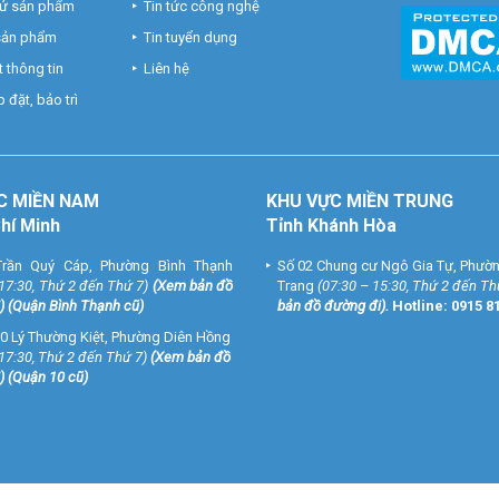
hử sản phẩm
Tin tức công nghệ
m:
m/
 sản phẩm
Tin tuyển dụng
nel
 thông tin
Liên hệ
elecom46
 đặt, bảo trì
C MIỀN NAM
KHU VỰC MIỀN TRUNG
Chí Minh
Tỉnh Khánh Hòa
rần Quý Cáp, Phường Bình Thạnh
Số 02 Chung cư Ngô Gia Tự, Phườ
 17:30, Thứ 2 đến Thứ 7)
(
Xem bản đồ
Trang
(07:30 – 15:30, Thứ 2 đến Th
) (Quận Bình Thạnh cũ)
bản đồ đường đi
).
Hotline:
0915 8
0 Lý Thường Kiệt, Phường Diên Hồng
 17:30, Thứ 2 đến Thứ 7)
(
Xem bản đồ
) (Quận 10 cũ)