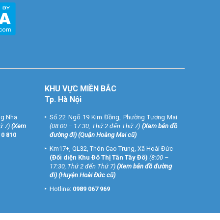
KHU VỰC MIỀN BẮC
Tp. Hà Nội
ng Nha
Số 22 Ngõ 19 Kim Đồng, Phường Tương Mai
ứ 7)
(
Xem
(08:00 – 17:30, Thứ 2 đến Thứ 7)
(
Xem bản đồ
10 810
đường đi
) (Quận Hoàng Mai cũ)
Km17+, QL32, Thôn Cao Trung, Xã Hoài Đức
(Đối diện Khu Đô Thị Tân Tây Đô)
(8:00 –
17:30, Thứ 2 đến Thứ 7)
(
Xem bản đồ đường
đi
) (Huyện Hoài Đức cũ)
Hotline:
0989 067 969