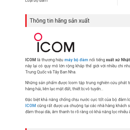
Loại bộ đàm
– Chặn các tiếng ồn xung; Smooth tần số detuning
– Tích hợp hệ thống báo động trong điện thoại.
– Tự động bật / tắt đài truyền tại các công điện báo; Ch
Thông tin hãng sản xuất
soát bên ngoài thiết bị đầu cuối; Kết nối các thiết bị đầu cu
– Tích hợp chuông báo thức.
– Hiển thị chữ và số: Bảy ký tự có thể được lập trình vào 
– Công suất phát PEP SSB, CW, RTTY: 2-100W : Hệ thống
150W* (PEP) ngay cả khi dùng chế độ RTTY (điện báo vô t
– Công suất đạt 60W (PEP) từ dải tần 24 MHz trở lên.
ICOM
là thương hiệu
máy bộ đàm
nổi tiếng
xuất xứ Nhậ
Một số tính năng khác:
này lại có quy mô lớn rộng khắp thế giới với nhiều chi n
+ Loa lớn, được gắn ở phía trước.
Trung Quốc và Tây Ban Nha.
+ Thu toàn dải : IC-718 có khả năng thu toàn dải 0.0
+ Ngắt toàn phần và ngắt bán phần CW.
Những sản phẩm được Icom tập trung nghiên cứu phát triển t
+ Có các điểm nối dành cho điều khiển chế độ, tần số qu
hàng hải, liên lạc mặt đất, thiết bị vô tuyến…
+ Chức năng tự động điều hưởng
Đặc biệt khả năng chống chịu nước cực tốt của bộ đàm I
+ Có sẵn chức năng thu bản đồ thời tiết.
ICOM
cũng rất được ưa chuộng tại các nhà hàng khách sạ
+ Điều chỉnh đèn nền..
đàm thoại dài, âm thanh to rõ ràng có khả năng lọc nhiễu 
+ Báo động 2- tone bên trong máy (Chọn thêm tùy thuộ
+ 1136 kênh lập sẵn.
Thông số kỹ thuật máy bộ đàm thu phát ICOM IC-M718