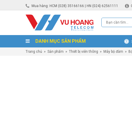
Mua hàng: HCM (028) 35166166 | HN (024) 62561111
DANH MỤC SẢN PHẨM
Trang chủ
»
Sản phẩm
»
Thiết bị viễn thông
»
Máy bộ đàm
»
B