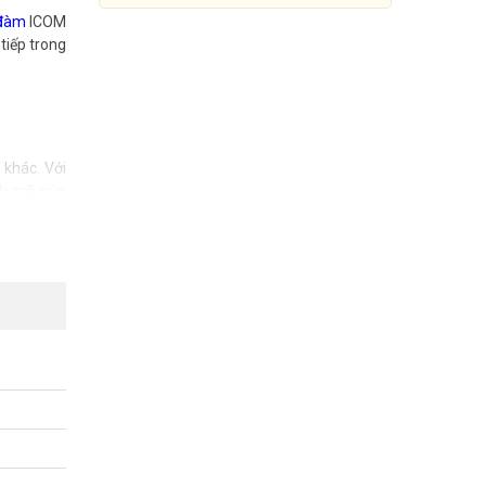
đàm
ICOM
tiếp trong
 khác. Với
nh mẽ giúp
 giản, bạn
iết kế phù
rõ ràng và
Máy bộ đàm thu phát MF/HF
Icom IC-M718
Đang cập nhật giá
ng ăng-ten
Mua Ngay