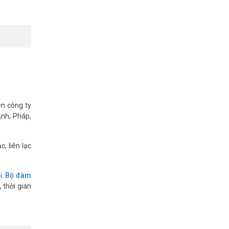
 năng kiểm
n giản.
 công suất
ên công ty
Anh, Pháp,
, liên lạc
i.
Bộ đàm
 thời gian