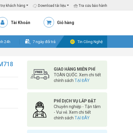
trợ khách hàng
Download tài liệu
Tra cứu bảo hành
Tài Khoản
Giỏ hàng
nh 24h
7 ngày đổi trả
Tin Công Nghệ
-M718
GIAO HÀNG MIỄN PHÍ
TOÀN QUỐC. Xem chi tiết
chính sách
TẠI ĐÂY
PHÍ DỊCH VỤ LẮP ĐẶT
Chuyên nghiệp - Tận tâm
- Vui vẻ. Xem chi tiết
chính sách
TẠI ĐÂY