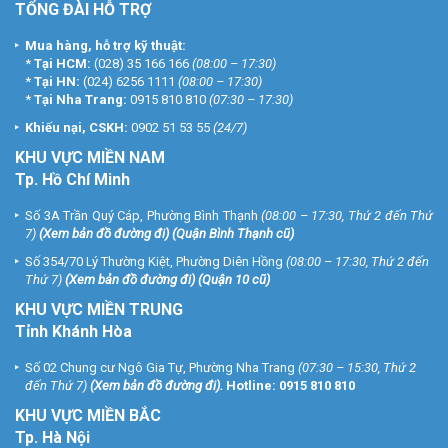
TỔNG ĐÀI HỖ TRỢ
Mua hàng, hỗ trợ kỹ thuật:
*
Tại HCM:
(028) 35 166 166
(08:00 – 17:30)
*
Tại HN:
(024) 6256 1111
(08:00 – 17:30)
*
Tại Nha Trang:
0915 810 810
(07:30 – 17:30)
Khiếu nại, CSKH:
0902 51 53 55
(24/7)
KHU
VỰC MIỀN NAM
Tp. Hồ Chí Minh
Số 3A Trần Quý Cáp, Phường Bình Thạnh
(08:00 – 17:30, Thứ 2 đến Thứ
7)
(
Xem bản đồ đường đi
) (Quận Bình Thạnh cũ)
Số 354/70 Lý Thường Kiệt, Phường Diên Hồng
(08:00 – 17:30, Thứ 2 đến
Thứ 7)
(
Xem bản đồ đường đi
) (Quận 10 cũ)
KHU VỰC MIỀN TRUNG
Tỉnh Khánh Hòa
Số 02 Chung cư Ngô Gia Tự, Phường Nha Trang
(07:30 – 15:30, Thứ 2
đến Thứ 7)
(
Xem bản đồ đường đi
).
Hotline:
0915 810 810
KHU VỰC MIỀN BẮC
Tp. Hà Nội