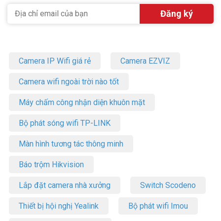
– Trở kháng anten: 50 Ω
– Loại pin chuẩn: Lithium Ion BP-252
– Dung lượng: 950 mAh
– Thời gian sạc pin: >03 giờ
– Thời gian sử dụng pin: 06 giờ ( dựa theo chu kỳ 5-5-90)
Camera IP Wifi giá rẻ
Camera EZVIZ
– Kích thước (W x H x D): 62 ×139.5× 43 mm
– Trọng lượng cả máy : 295 g
Camera wifi ngoài trời nào tốt
>>
Download Datasheet Máy bộ đàm Icom IC-M36
Máy chấm công nhận diện khuôn mặt
Cấu hình đồng bộ của máy bộ đàm hàng hải Icom IC-M36:
– Thân máy: Icom IC-M36 (Tiêu chuẩn chống nước IPX7), Kênh có
Bộ phát sóng wifi TP-LINK
sẵn INT, USA, CAN, WX
–
Pin sạc: chất liệu Lithium Ion, dung lượng 950mAh. Mã pin: BP-
Màn hình tương tác thông minh
252
–
Anten: VHF hàng hải
Báo trộm Hikvision
–
Bộ sạc kèm Adapter tiêu chuẩn BC-173
–
Bát gài pin
Lắp đặt camera nhà xưởng
Switch Scodeno
–
Tài liệu Hướng dẫn sử dụng (Thiết bị đồng bộ nhập khẩu từ
Japan)
Thiết bị hội nghị Yealink
Bộ phát wifi Imou
Hướng dẫn sử dụng máy bộ đàm hàng hải Icom M36 đúng cách: