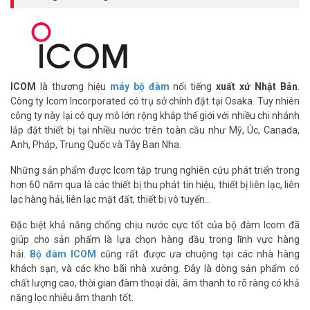
nút LOUD sẽ cho bạn toàn bộ âm thanh được phát ra loa ngoài
ngay lập tức.
Micrô giảm tiếng ồn
Micro phụ trên bảng điều khiển phía sau đảo ngược pha và hủy bỏ
tiếng ồn xung quanh khỏi micrô chính. Kết quả là, bộ đàm icom M36
làm giảm ảnh hưởng của tiếng ồn (đặc biệt là tiếng ồn treble) từ tín
ICOM
là thương hiệu
máy bộ đàm
nổi tiếng
xuất xứ Nhật Bản
.
hiệu truyền và làm cho nó dễ dàng hơn để bắt giao tiếp bằng giọng
Công ty Icom Incorporated có trụ sở chính đặt tại Osaka. Tuy nhiên
nói.
công ty này lại có quy mô lớn rộng khắp thế giới với nhiều chi nhánh
lắp đặt thiết bị tại nhiều nước trên toàn cầu như Mỹ, Úc, Canada,
Tự động điều chỉnh âm lượng
Anh, Pháp, Trung Quốc và Tây Ban Nha.
Trong môi trường tiếng ồn cao, micrô phụ phát hiện tiếng ồn xung
quanh và tự động tăng âm lượng cho phù hợp với môi trường xung
Những sản phẩm được Icom tập trung nghiên cứu phát triển trong
quanh.
hơn 60 năm qua là các thiết bị thu phát tín hiệu, thiết bị liên lạc, liên
lạc hàng hải, liên lạc mặt đất, thiết bị vô tuyến…
Đầu ra âm thanh 700mW
Bộ đàm hàng hải icom IC-M36 sử dụng bộ khuếch đại âm thanh có
Đặc biệt khả năng chống chịu nước cực tốt của bộ đàm Icom đã
tải cầu (BTL) để tăng công suất đầu ra âm thanh. Loa bên trong
giúp cho sản phẩm là lựa chọn hàng đầu trong lĩnh vực hàng
cung cấp đầu ra âm thanh lớn 700 mW (điển hình) với âm thanh rõ
hải.
Bộ đàm ICOM
cũng rất được ưa chuộng tại các nhà hàng
nét ngay cả trong môi trường ồn ào.
khách sạn, và các kho bãi nhà xưởng. Đây là dòng sản phẩm có
chất lượng cao, thời gian đàm thoại dài, âm thanh to rõ ràng có khả
Khả năng nổi trên mặt nước
năng lọc nhiễu âm thanh tốt.
Giống như IC-M24, bộ đàm hàng hải icom IC-M36 trôi nổi trên mặt