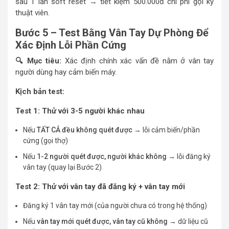
sau 1 lần soft reset → tiết kiệm 500.000đ chi phí gọi kỹ
thuật viên.
Bước 5 – Test Bằng Vân Tay Dự Phòng Để
Xác Định Lỗi Phần Cứng
🔍 Mục tiêu:
Xác định chính xác vấn đề nằm ở vân tay
người dùng hay cảm biến máy.
Kịch bản test:
Test 1: Thử với 3-5 người khác nhau
Nếu
TẤT CẢ đều không quét được
→ lỗi cảm biến/phần
cứng (gọi thợ)
Nếu
1-2 người quét được, người khác không
→ lỗi đăng ký
vân tay (quay lại Bước 2)
Test 2: Thử với vân tay đã đăng ký + vân tay mới
Đăng ký 1 vân tay mới (của người chưa có trong hệ thống)
Nếu
vân tay mới quét được, vân tay cũ không
→ dữ liệu cũ