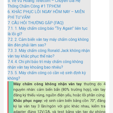
5.
Về Vũ Hoàng Telecom – Chuyên Gia Hệ
Thống Chấm Công #1 TP.HCM
6.
KHẮC PHỤC LỖI NGAY HÔM NAY – MIỄN
PHÍ TƯ VẤN!
7.
CÂU HỎI THƯỜNG GẶP (FAQ)
7.1.
1. Máy chấm công báo “Try Again” liên tục
là lỗi gì?
7.2.
2. Cảm biến vân tay máy chấm công không
lên đèn phải làm sao?
7.3.
3. Máy chấm công Ronald Jack không nhận
vân tay khắc phục thế nào?
7.4.
4. Chi phí bảo trì máy chấm công không
nhận vân tay khoảng bao nhiêu?
7.5.
5. Máy chấm công có cần vệ sinh định kỳ
không?
Máy chấm công không nhận vân tay
thường do 4
nguyên nhân: cảm biến bẩn (80% trường hợp), vân tay
đăng ký thiếu vùng, nguồn điện yếu, hoặc lỗi phần cứng.
Khắc phục ngay:
vệ sinh cảm biến bằng cồn 70°, đăng
ký lại vân tay 3 lần/ngón với góc khác nhau, kiểm tra
adapter đúng 12V/2A, và test bằng vân tay dự phòng