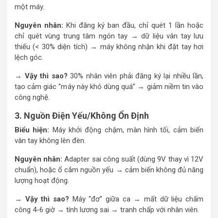
một máy.
Nguyên nhân:
Khi đăng ký ban đầu, chỉ quét 1 lần hoặc
chỉ quét vùng trung tâm ngón tay → dữ liệu vân tay lưu
thiếu (< 30% diện tích) → máy không nhận khi đặt tay hơi
lệch góc.
→ Vậy thì sao?
30% nhân viên phải đăng ký lại nhiều lần,
tạo cảm giác “máy này khó dùng quá” → giảm niềm tin vào
công nghệ.
3. Nguồn Điện Yếu/Không Ổn Định
Biểu hiện:
Máy khởi động chậm, màn hình tối, cảm biến
vân tay không lên đèn.
Nguyên nhân:
Adapter sai công suất (dùng 9V thay vì 12V
chuẩn), hoặc ổ cắm nguồn yếu → cảm biến không đủ năng
lượng hoạt động.
→ Vậy thì sao?
Máy “đơ” giữa ca → mất dữ liệu chấm
công 4-6 giờ → tính lương sai → tranh chấp với nhân viên.