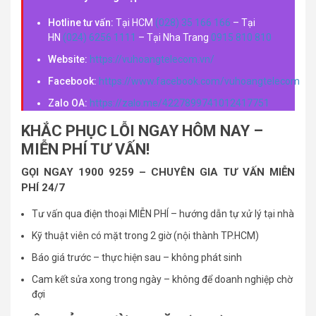
Hotline tư vấn:
Tại HCM
(028) 35 166 166
– Tại
HN
(024) 6256 1111
– Tại Nha Trang
0915 810 810
Website:
https://vuhoangtelecom.vn/
Facebook:
https://www.facebook.com/vuhoangtelecom
Zalo OA:
https://zalo.me/4227899741012417751
KHẮC PHỤC LỖI NGAY HÔM NAY –
MIỄN PHÍ TƯ VẤN!
GỌI NGAY 1900 9259 – CHUYÊN GIA TƯ VẤN MIỄN
PHÍ 24/7
Tư vấn qua điện thoại MIỄN PHÍ – hướng dẫn tự xử lý tại nhà
Kỹ thuật viên có mặt trong 2 giờ (nội thành TP.HCM)
Báo giá trước – thực hiện sau – không phát sinh
Cam kết sửa xong trong ngày – không để doanh nghiệp chờ
đợi