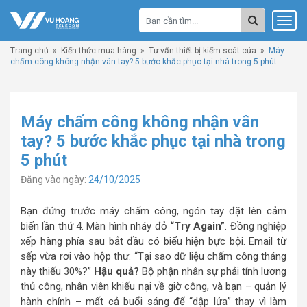
Trang chủ
»
Kiến thức mua hàng
»
Tư vấn thiết bị kiểm soát cửa
»
Máy
chấm công không nhận vân tay? 5 bước khắc phục tại nhà trong 5 phút
Máy chấm công không nhận vân
tay? 5 bước khắc phục tại nhà trong
5 phút
Đăng vào ngày:
24/10/2025
Bạn đứng trước máy chấm công, ngón tay đặt lên cảm
biến lần thứ 4. Màn hình nháy đỏ
“Try Again”
. Đồng nghiệp
xếp hàng phía sau bắt đầu có biểu hiện bực bội. Email từ
sếp vừa rơi vào hộp thư: “Tại sao dữ liệu chấm công tháng
này thiếu 30%?”
Hậu quả?
Bộ phận nhân sự phải tính lương
thủ công, nhân viên khiếu nại về giờ công, và bạn – quản lý
hành chính – mất cả buổi sáng để “dập lửa” thay vì làm