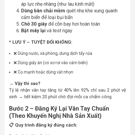
áp lực nhẹ nhàng (như lau kính mắt)
Dùng bàn chải mềm
quét nhẹ khe xung quanh
cảm biến để loại bụi bẩn
Chờ 30 giây
để cồn bay hơi hoàn toàn
Bật máy lại
và test ngay
*
LƯU Ý – TUYỆT ĐỐI KHÔNG:
❌ Dùng nước, xà phòng, dung dịch tẩy rửa
❌ Dùng giấy ăn (có xơ rơi vào cảm biến)
❌ Cọ mạnh hoặc dùng vật nhọn
→ Vậy thì sao?
Tỷ lệ nhận vân tay tăng từ 40% lên 92% chỉ sau 2 phút vệ
sinh → tiết kiệm 20 phút chờ đợi mỗi ca chấm công.
Bước 2 – Đăng Ký Lại Vân Tay Chuẩn
(Theo Khuyến Nghị Nhà Sản Xuất)
📋 Quy trình đăng ký đúng cách: