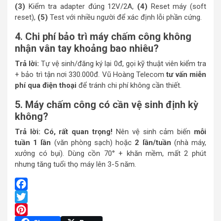
(3)
Kiểm tra adapter đúng 12V/2A,
(4)
Reset máy (soft
reset),
(5)
Test với nhiều người để xác định lỗi phần cứng.
4. Chi phí bảo trì máy chấm công không
nhận vân tay khoảng bao nhiêu?
Trả lời:
Tự vệ sinh/đăng ký lại 0đ, gọi kỹ thuật viên kiểm tra
+ bảo trì tận nơi 330.000đ. Vũ Hoàng Telecom
tư vấn miễn
phí qua điện thoại
để tránh chi phí không cần thiết.
5. Máy chấm công có cần vệ sinh định kỳ
không?
Trả lời: Có, rất quan trọng!
Nên vệ sinh cảm biến
mỗi
tuần 1 lần
(văn phòng sạch) hoặc
2 lần/tuần
(nhà máy,
xưởng có bụi). Dùng cồn 70° + khăn mềm, mất 2 phút
nhưng tăng tuổi thọ máy lên 3-5 năm.
Facebook
Twitter