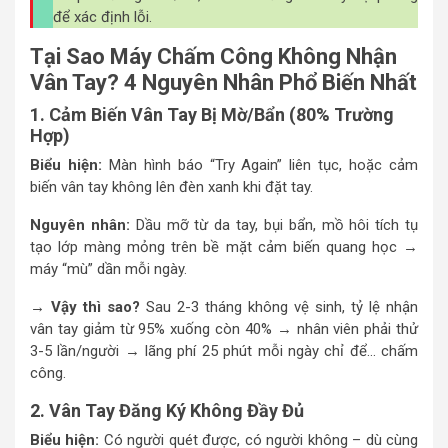
để xác định lỗi.
Tại Sao Máy Chấm Công Không Nhận
Vân Tay? 4 Nguyên Nhân Phổ Biến Nhất
1. Cảm Biến Vân Tay Bị Mờ/Bẩn (80% Trường
Hợp)
Biểu hiện:
Màn hình báo “Try Again” liên tục, hoặc cảm
biến vân tay không lên đèn xanh khi đặt tay.
Nguyên nhân:
Dầu mỡ từ da tay, bụi bẩn, mồ hôi tích tụ
tạo lớp màng mỏng trên bề mặt cảm biến quang học →
máy “mù” dần mỗi ngày.
→ Vậy thì sao?
Sau 2-3 tháng không vệ sinh, tỷ lệ nhận
vân tay giảm từ 95% xuống còn 40% → nhân viên phải thử
3-5 lần/người → lãng phí 25 phút mỗi ngày chỉ để… chấm
công.
2. Vân Tay Đăng Ký Không Đầy Đủ
Biểu hiện:
Có người quét được, có người không – dù cùng