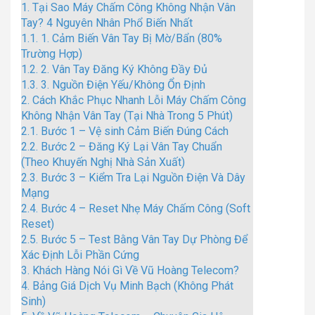
1.
Tại Sao Máy Chấm Công Không Nhận Vân
Tay? 4 Nguyên Nhân Phổ Biến Nhất
1.1.
1. Cảm Biến Vân Tay Bị Mờ/Bẩn (80%
Trường Hợp)
1.2.
2. Vân Tay Đăng Ký Không Đầy Đủ
1.3.
3. Nguồn Điện Yếu/Không Ổn Định
2.
Cách Khắc Phục Nhanh Lỗi Máy Chấm Công
Không Nhận Vân Tay (Tại Nhà Trong 5 Phút)
2.1.
Bước 1 – Vệ sinh Cảm Biến Đúng Cách
2.2.
Bước 2 – Đăng Ký Lại Vân Tay Chuẩn
(Theo Khuyến Nghị Nhà Sản Xuất)
2.3.
Bước 3 – Kiểm Tra Lại Nguồn Điện Và Dây
Mạng
2.4.
Bước 4 – Reset Nhẹ Máy Chấm Công (Soft
Reset)
2.5.
Bước 5 – Test Bằng Vân Tay Dự Phòng Để
Xác Định Lỗi Phần Cứng
3.
Khách Hàng Nói Gì Về Vũ Hoàng Telecom?
4.
Bảng Giá Dịch Vụ Minh Bạch (Không Phát
Sinh)