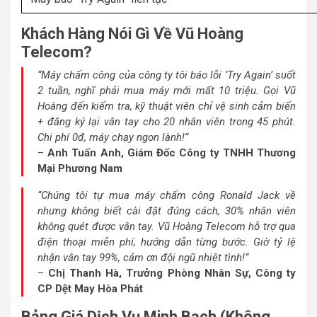
Khách Hàng Nói Gì Về Vũ Hoàng
Telecom?
“Máy chấm công của công ty tôi báo lỗi ‘Try Again’ suốt
2 tuần, nghĩ phải mua máy mới mất 10 triệu. Gọi Vũ
Hoàng đến kiểm tra, kỹ thuật viên chỉ vệ sinh cảm biến
+ đăng ký lại vân tay cho 20 nhân viên trong 45 phút.
Chi phí 0đ, máy chạy ngon lành!”
–
Anh Tuấn Anh, Giám Đốc Công ty TNHH Thương
Mại Phương Nam
“Chúng tôi tự mua máy chấm công Ronald Jack về
nhưng không biết cài đặt đúng cách, 30% nhân viên
không quét được vân tay. Vũ Hoàng Telecom hỗ trợ qua
điện thoại miễn phí, hướng dẫn từng bước. Giờ tỷ lệ
nhận vân tay 99%, cảm ơn đội ngũ nhiệt tình!”
–
Chị Thanh Hà, Trưởng Phòng Nhân Sự, Công ty
CP Dệt May Hòa Phát
Bảng Giá Dịch Vụ Minh Bạch (Không