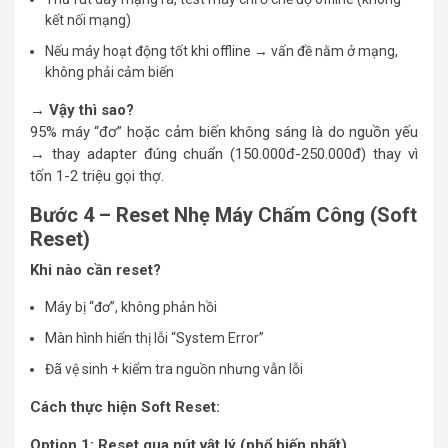
kết nối mạng)
Nếu máy hoạt động tốt khi offline → vấn đề nằm ở mạng,
không phải cảm biến
→ Vậy thì sao?
95% máy “đơ” hoặc cảm biến không sáng là do nguồn yếu
→ thay adapter đúng chuẩn (150.000đ-250.000đ) thay vì
tốn 1-2 triệu gọi thợ.
Bước 4 – Reset Nhẹ Máy Chấm Công (Soft
Reset)
Khi nào cần reset?
Máy bị “đơ”, không phản hồi
Màn hình hiển thị lỗi “System Error”
Đã vệ sinh + kiểm tra nguồn nhưng vẫn lỗi
Cách thực hiện Soft Reset:
Option 1: Reset qua nút vật lý (phổ biến nhất)