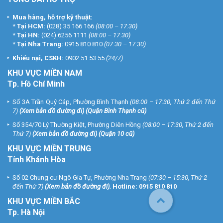
Mua hàng, hỗ trợ kỹ thuật:
*
Tại HCM:
(028) 35 166 166
(08:00 – 17:30)
*
Tại HN:
(024) 6256 1111
(08:00 – 17:30)
*
Tại Nha Trang:
0915 810 810
(07:30 – 17:30)
Khiếu nại, CSKH:
0902 51 53 55
(24/7)
KHU
VỰC MIỀN NAM
Tp. Hồ Chí Minh
Số 3A Trần Quý Cáp, Phường Bình Thạnh
(08:00 – 17:30, Thứ 2 đến Thứ
7)
(
Xem bản đồ đường đi
) (Quận Bình Thạnh cũ)
Số 354/70 Lý Thường Kiệt, Phường Diên Hồng
(08:00 – 17:30, Thứ 2 đến
Thứ 7)
(
Xem bản đồ đường đi
) (Quận 10 cũ)
KHU VỰC MIỀN TRUNG
Tỉnh Khánh Hòa
Số 02 Chung cư Ngô Gia Tự, Phường Nha Trang
(07:30 – 15:30, Thứ 2
đến Thứ 7)
(
Xem bản đồ đường đi
).
Hotline:
0915 810 810
KHU VỰC MIỀN BẮC
Tp. Hà Nội