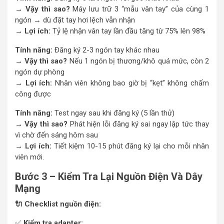
→ Vậy thì sao?
Máy lưu trữ 3 “mẫu vân tay” của cùng 1
ngón → dù đặt tay hơi lệch vẫn nhận
→ Lợi ích:
Tỷ lệ nhận vân tay lần đầu tăng từ 75% lên 98%
Tính năng:
Đăng ký 2-3 ngón tay khác nhau
→ Vậy thì sao?
Nếu 1 ngón bị thương/khô quá mức, còn 2
ngón dự phòng
→ Lợi ích:
Nhân viên không bao giờ bị “kẹt” không chấm
công được
Tính năng:
Test ngay sau khi đăng ký (5 lần thử)
→ Vậy thì sao?
Phát hiện lỗi đăng ký sai ngay lập tức thay
vì chờ đến sáng hôm sau
→ Lợi ích:
Tiết kiệm 10-15 phút đăng ký lại cho mỗi nhân
viên mới.
Bước 3 – Kiểm Tra Lại Nguồn Điện Và Dây
Mạng
🔌 Checklist nguồn điện:
✅
Kiểm tra adapter: