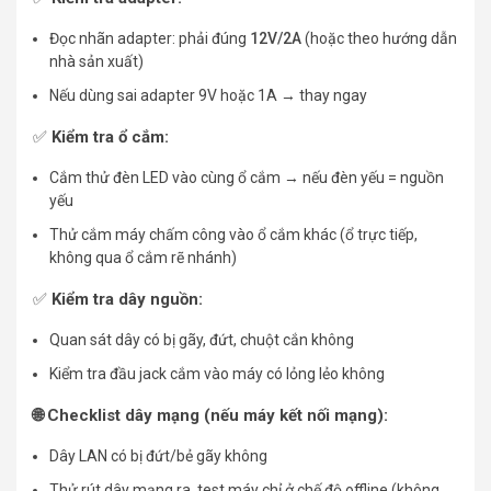
Đọc nhãn adapter: phải đúng
12V/2A
(hoặc theo hướng dẫn
nhà sản xuất)
Nếu dùng sai adapter 9V hoặc 1A → thay ngay
✅
Kiểm tra ổ cắm:
Cắm thử đèn LED vào cùng ổ cắm → nếu đèn yếu = nguồn
yếu
Thử cắm máy chấm công vào ổ cắm khác (ổ trực tiếp,
không qua ổ cắm rẽ nhánh)
✅
Kiểm tra dây nguồn:
Quan sát dây có bị gãy, đứt, chuột cắn không
Kiểm tra đầu jack cắm vào máy có lỏng lẻo không
🌐 Checklist dây mạng (nếu máy kết nối mạng):
Dây LAN có bị đứt/bẻ gãy không
Thử rút dây mạng ra, test máy chỉ ở chế độ offline (không