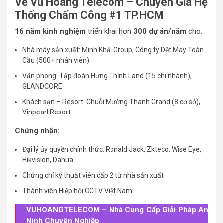
Về Vũ Hoàng Telecom – Chuyên Gia Hệ
Thống Chấm Công #1 TP.HCM
16 năm kinh nghiệm
triển khai hơn
300 dự án/năm
cho:
Nhà máy sản xuất: Minh Khải Group, Công ty Dệt May Toàn
Cầu (500+ nhân viên)
Văn phòng: Tập đoàn Hưng Thịnh Land (15 chi nhánh),
GLANDCORE
Khách sạn – Resort: Chuỗi Mường Thanh Grand (8 cơ sở),
Vinpearl Resort
Chứng nhận:
Đại lý ủy quyền chính thức: Ronald Jack, Zkteco, Wise Eye,
Hikvision, Dahua
Chứng chỉ kỹ thuật viên cấp 2 từ nhà sản xuất
Thành viên Hiệp hội CCTV Việt Nam
VUHOANGTELECOM – Nhà Cung Cấp Giải Pháp An
Ninh Chuyên Nghiệp