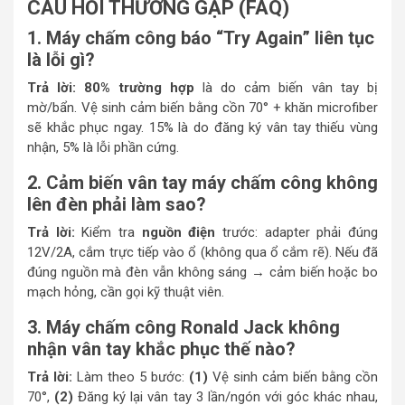
CÂU HỎI THƯỜNG GẶP (FAQ)
1. Máy chấm công báo “Try Again” liên tục
là lỗi gì?
Trả lời: 80% trường hợp
là do cảm biến vân tay bị
mờ/bẩn. Vệ sinh cảm biến bằng cồn 70° + khăn microfiber
sẽ khắc phục ngay. 15% là do đăng ký vân tay thiếu vùng
nhận, 5% là lỗi phần cứng.
2. Cảm biến vân tay máy chấm công không
lên đèn phải làm sao?
Trả lời:
Kiểm tra
nguồn điện
trước: adapter phải đúng
12V/2A, cắm trực tiếp vào ổ (không qua ổ cắm rẽ). Nếu đã
đúng nguồn mà đèn vẫn không sáng → cảm biến hoặc bo
mạch hỏng, cần gọi kỹ thuật viên.
3. Máy chấm công Ronald Jack không
nhận vân tay khắc phục thế nào?
Trả lời:
Làm theo 5 bước:
(1)
Vệ sinh cảm biến bằng cồn
70°,
(2)
Đăng ký lại vân tay 3 lần/ngón với góc khác nhau,