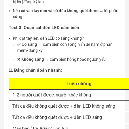
bị lỗi (đăng ký lại)
Nếu
cả vân tay mới và cũ đều không quét được
→ lỗi phần
cứng
Test 3: Quan sát đèn LED cảm biến
Khi đặt tay lên, đèn LED có sáng không?
✅
Có sáng
→ cảm biến còn sống, vấn đề nằm ở phần
mềm/đăng ký
❌
Không sáng
→ cảm biến hỏng hoặc nguồn yếu.
📊 Bảng chẩn đoán nhanh:
Triệu chứng
1-2 người quét được, người khác không
Tất cả đều không quét được + đèn LED không sáng
Tất cả đều không quét được + đèn LED sáng
Máy báo “Try Again” liên tục