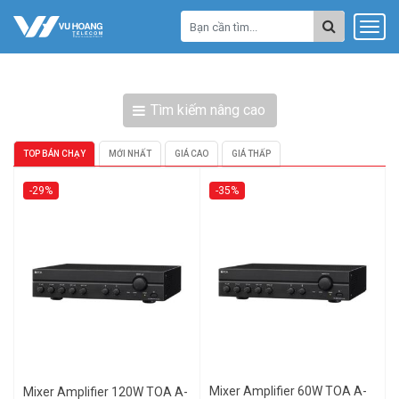
Tìm kiếm nâng cao
TOP BÁN CHẠY
MỚI NHẤT
GIÁ CAO
GIÁ THẤP
-29%
-35%
Mixer Amplifier 60W TOA A-
Mixer Amplifier 120W TOA A-