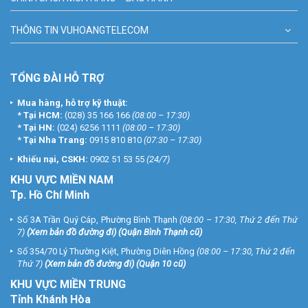
THÔNG TIN VUHOANGTELECOM
TỔNG ĐÀI HỖ TRỢ
Mua hàng, hỗ trợ kỹ thuật:
*
Tại HCM:
(028) 35 166 166
(08:00 – 17:30)
*
Tại HN:
(024) 6256 1111
(08:00 – 17:30)
*
Tại Nha Trang:
0915 810 810
(07:30 – 17:30)
Khiếu nại, CSKH:
0902 51 53 55
(24/7)
KHU
VỰC MIỀN NAM
Tp. Hồ Chí Minh
Số 3A Trần Quý Cáp, Phường Bình Thạnh
(08:00 – 17:30, Thứ 2 đến Thứ
7)
(
Xem bản đồ đường đi
) (Quận Bình Thạnh cũ)
Số 354/70 Lý Thường Kiệt, Phường Diên Hồng
(08:00 – 17:30, Thứ 2 đến
Thứ 7)
(
Xem bản đồ đường đi
) (Quận 10 cũ)
KHU VỰC MIỀN TRUNG
Tỉnh Khánh Hòa