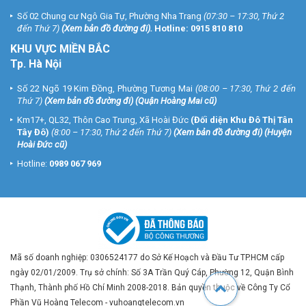
Số 02 Chung cư Ngô Gia Tự, Phường Nha Trang
(07:30 – 17:30, Thứ 2
đến Thứ 7)
(
Xem bản đồ đường đi
).
Hotline:
0915 810 810
KHU VỰC MIỀN BẮC
Tp. Hà Nội
Số 22 Ngõ 19 Kim Đồng, Phường Tương Mai
(08:00 – 17:30, Thứ 2 đến
Thứ 7)
(
Xem bản đồ đường đi
) (Quận Hoàng Mai cũ)
Km17+, QL32, Thôn Cao Trung, Xã Hoài Đức
(Đối diện Khu Đô Thị Tân
Tây Đô)
(8:00 – 17:30, Thứ 2 đến Thứ 7)
(
Xem bản đồ đường đi
) (Huyện
Hoài Đức cũ)
Hotline:
0989 067 969
Mã số doanh nghiệp: 0306524177 do Sở Kế Hoạch và Đầu Tư TP.HCM cấp
ngày 02/01/2009. Trụ sở chính: Số 3A Trần Quý Cáp, Phường 12, Quận Bình
Thạnh, Thành phố Hồ Chí Minh 2008-2018. Bản quyền thuộc về Công Ty Cổ
Phần Vũ Hoàng Telecom - vuhoangtelecom.vn