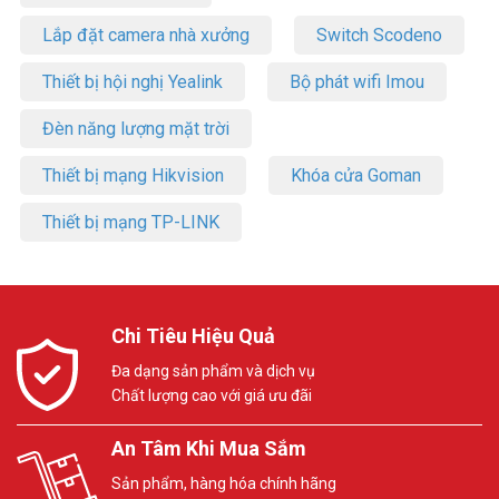
Lắp đặt camera nhà xưởng
Switch Scodeno
Thiết bị hội nghị Yealink
Bộ phát wifi Imou
Đèn năng lượng mặt trời
Thiết bị mạng Hikvision
Khóa cửa Goman
Thiết bị mạng TP-LINK
Chi Tiêu Hiệu Quả
Đa dạng sản phẩm và dịch vụ
Chất lượng cao với giá ưu đãi
An Tâm Khi Mua Sắm
Sản phẩm, hàng hóa chính hãng