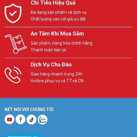
Chi Tiêu Hiệu Quả
Đa dạng sản phẩm và dịch vụ
Chất lượng cao với giá ưu đãi
An Tâm Khi Mua Sắm
Sản phẩm, hàng hóa chính hãng
Thanh toán tiện lợi
Dịch Vụ Chu Đáo
Giao hàng nhanh trong 24h
Hotline phục vụ cả T7 và CN
KẾT NỐI VỚI CHÚNG TÔI