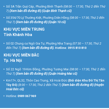
Số 3A Trần Quý Cáp, Phường Bình Thạnh
(08:00 – 17:30, Thứ 2 đến Thứ
7)
(
Xem bản đồ đường đi
) (Quận Bình Thạnh cũ)
Số 354/70 Lý Thường Kiệt, Phường Diên Hồng
(08:00 – 17:30, Thứ 2 đến
Thứ 7)
(
Xem bản đồ đường đi
) (Quận 10 cũ)
KHU VỰC MIỀN TRUNG
Tỉnh Khánh Hòa
Số 02 Chung cư Ngô Gia Tự, Phường Nha Trang
(07:30 – 17:30, Thứ 2
đến Thứ 7)
(
Xem bản đồ đường đi
).
Hotline:
0915 810 810
KHU VỰC MIỀN BẮC
Tp. Hà Nội
Số 22 Ngõ 19 Kim Đồng, Phường Tương Mai
(08:00 – 17:30, Thứ 2 đến
Thứ 7)
(
Xem bản đồ đường đi
) (Quận Hoàng Mai cũ)
Km17+, QL32, Thôn Cao Trung, Xã Hoài Đức
(Đối diện Khu Đô Thị Tân
Tây Đô)
(8:00 – 17:30, Thứ 2 đến Thứ 7)
(
Xem bản đồ đường đi
) (Huyện
Hoài Đức cũ)
Hotline:
0989 067 969