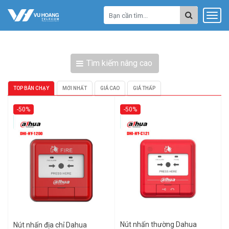
Tìm kiếm nâng cao
TOP BÁN CHẠY
MỚI NHẤT
GIÁ CAO
GIÁ THẤP
-50%
-50%
Nút nhấn thường Dahua
Nút nhấn địa chỉ Dahua