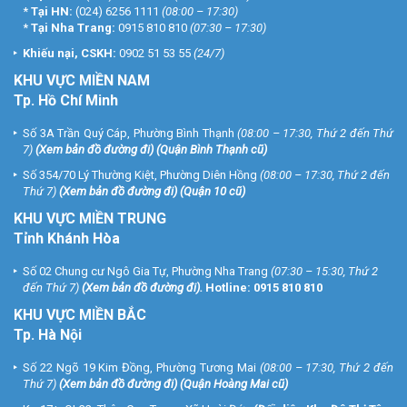
*
Tại HN:
(024) 6256 1111
(08:00 – 17:30)
*
Tại Nha Trang:
0915 810 810
(07:30 – 17:30)
Khiếu nại, CSKH:
0902 51 53 55
(24/7)
KHU
VỰC MIỀN NAM
Tp. Hồ Chí Minh
Số 3A Trần Quý Cáp, Phường Bình Thạnh
(08:00 – 17:30, Thứ 2 đến Thứ
7)
(
Xem bản đồ đường đi
) (Quận Bình Thạnh cũ)
Số 354/70 Lý Thường Kiệt, Phường Diên Hồng
(08:00 – 17:30, Thứ 2 đến
Thứ 7)
(
Xem bản đồ đường đi
) (Quận 10 cũ)
KHU VỰC MIỀN TRUNG
Tỉnh Khánh Hòa
Số 02 Chung cư Ngô Gia Tự, Phường Nha Trang
(07:30 – 15:30, Thứ 2
đến Thứ 7)
(
Xem bản đồ đường đi
).
Hotline:
0915 810 810
KHU VỰC MIỀN BẮC
Tp. Hà Nội
Số 22 Ngõ 19 Kim Đồng, Phường Tương Mai
(08:00 – 17:30, Thứ 2 đến
Thứ 7)
(
Xem bản đồ đường đi
) (Quận Hoàng Mai cũ)