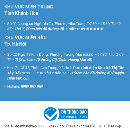
KHU VỰC MIỀN TRUNG
Tỉnh Khánh Hòa
Số 02 Chung cư Ngô Gia Tự, Phường Nha Trang
(07:30 – 15:30, Thứ 2
đến Thứ 7)
(
Xem bản đồ đường đi
).
Hotline:
0915 810 810
KHU VỰC MIỀN BẮC
Tp. Hà Nội
Số 22 Ngõ 19 Kim Đồng, Phường Tương Mai
(08:00 – 17:30, Thứ 2 đến
Thứ 7)
(
Xem bản đồ đường đi
) (Quận Hoàng Mai cũ)
Km17+, QL32, Thôn Cao Trung, Xã Hoài Đức
(Đối diện Khu Đô Thị Tân
Tây Đô)
(8:00 – 17:30, Thứ 2 đến Thứ 7)
(
Xem bản đồ đường đi
) (Huyện
Hoài Đức cũ)
Hotline:
0989 067 969
Mã số doanh nghiệp: 0306524177 do Sở Kế Hoạch và Đầu Tư TP.HCM cấp