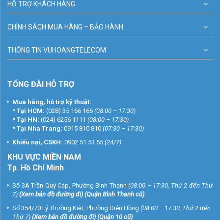
HỖ TRỢ KHÁCH HÀNG
CHÍNH SÁCH MUA HÀNG – BẢO HÀNH
THÔNG TIN VUHOANGTELECOM
TỔNG ĐÀI HỖ TRỢ
Mua hàng, hỗ trợ kỹ thuật:
*
Tại HCM:
(028) 35 166 166
(08:00 – 17:30)
*
Tại HN:
(024) 6256 1111
(08:00 – 17:30)
*
Tại Nha Trang:
0915 810 810
(07:30 – 17:30)
Khiếu nại, CSKH:
0902 51 53 55
(24/7)
KHU
VỰC MIỀN NAM
Tp. Hồ Chí Minh
Số 3A Trần Quý Cáp, Phường Bình Thạnh
(08:00 – 17:30, Thứ 2 đến Thứ
7)
(
Xem bản đồ đường đi
) (Quận Bình Thạnh cũ)
Số 354/70 Lý Thường Kiệt, Phường Diên Hồng
(08:00 – 17:30, Thứ 2 đến
Thứ 7)
(
Xem bản đồ đường đi
) (Quận 10 cũ)