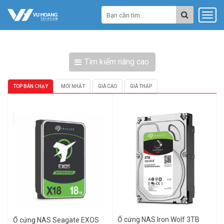
Tìm kiếm nâng cao
TOP BÁN CHẠY
MỚI NHẤT
GIÁ CAO
GIÁ THẤP
Ổ cứng NAS Iron Wolf 3TB
Ổ cứng NAS Seagate EXOS