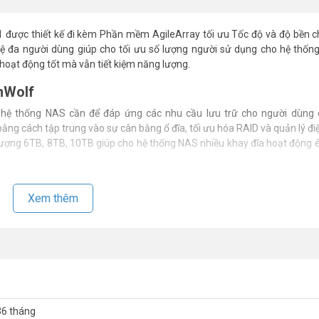
ược thiết kế đi kèm Phần mềm AgileArray tối ưu Tốc độ và độ bền c
nghệ đa người dùng giúp cho tối ưu số lượng người sử dụng cho hệ thố
 hoạt động tốt mà vẫn tiết kiệm năng lượng.
onWolf
ì hệ thống NAS cần để đáp ứng các nhu cầu lưu trữ cho người dùng 
ằng cách tập trung vào sự cân bằng ổ đĩa, tối ưu hóa RAID và quản lý đi
lượng 6TB, 8TB, 10TB giúp cho hệ thống NAS nhiều khay đĩa hoạt động 
 an toàn dữ liệu của bạn.
một cách tốt nhất mà vẫn tiết kiệm năng lượng.
Xem thêm
ghệ đa người dùng. Cho phép khối lượng công việc người dùng sử dụn
u 2 chiều trên một máy chủ NAS. Cho dù bạn là một Tập đoàn lớn hay
n Wolf 6TB Seagate ST6000VN0041
36 tháng