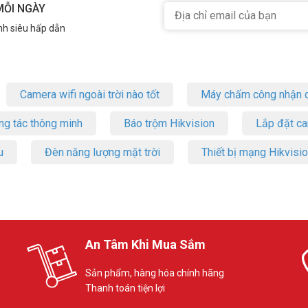
MỖI NGÀY
nh siêu hấp dẫn
Camera wifi ngoài trời nào tốt
Máy chấm công nhận d
ng tác thông minh
Báo trộm Hikvision
Lắp đặt c
u
Đèn năng lượng mặt trời
Thiết bị mạng Hikvisi
An Tâm Khi Mua Sắm
Sản phẩm, hàng hóa chính hãng
Thanh toán tiện lợi