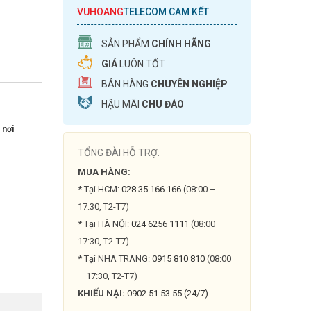
VUHOANG
TELECOM CAM KẾT
SẢN PHẨM
CHÍNH HÃNG
GIÁ
LUÔN TỐT
BÁN HÀNG
CHUYÊN NGHIỆP
HẬU MÃI
CHU ĐÁO
 nơi
TỔNG ĐÀI HỖ TRỢ:
MUA HÀNG:
* Tại HCM:
028 35 166 166
(08:00 –
17:30, T2-T7)
* Tại HÀ NỘI:
024 6256 1111
(08:00 –
17:30, T2-T7)
* Tại NHA TRANG:
0915 810 810
(08:00
– 17:30, T2-T7)
KHIẾU NẠI:
0902 51 53 55 (24/7)