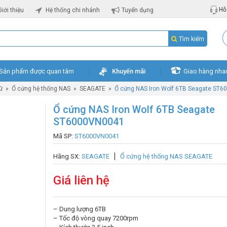
Hỗ 
Giới thiệu
Hệ thống chi nhánh
Tuyển dụng
Tìm kiếm
Sản phẩm được quan tâm
Khuyến mãi
Giao hàng nha
rữ
»
Ổ cứng hệ thống NAS
»
SEAGATE
»
Ổ cứng NAS Iron Wolf 6TB Seagate ST
Ổ cứng NAS Iron Wolf 6TB Seagate
ST6000VN0041
Mã SP:
ST6000VN0041
Hãng SX:
SEAGATE
Ổ cứng hệ thống NAS SEAGATE
Giá liên hệ
– Dung lượng 6TB
– Tốc độ vòng quay 7200rpm