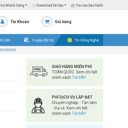
trợ khách hàng
Download tài liệu
Tra cứu bảo hành
Tài Khoản
Giỏ hàng
nh 24h
7 ngày đổi trả
Tin Công Nghệ
6000VN0041
GIAO HÀNG MIỄN PHÍ
TOÀN QUỐC. Xem chi tiết
chính sách
TẠI ĐÂY
PHÍ DỊCH VỤ LẮP ĐẶT
Chuyên nghiệp - Tận tâm
- Vui vẻ. Xem chi tiết
chính sách
TẠI ĐÂY