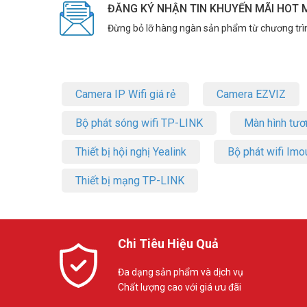
ĐĂNG KÝ NHẬN TIN KHUYẾN MÃI HOT 
Đừng bỏ lỡ hàng ngàn sản phẩm từ chương trì
Camera IP Wifi giá rẻ
Camera EZVIZ
Bộ phát sóng wifi TP-LINK
Màn hình tươ
Thiết bị hội nghị Yealink
Bộ phát wifi Imo
Thiết bị mạng TP-LINK
Chi Tiêu Hiệu Quả
Đa dạng sản phẩm và dịch vụ
Chất lượng cao với giá ưu đãi