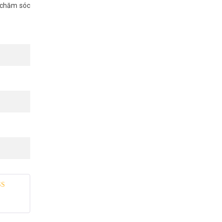
ụ chăm sóc
 xếp
g
5
5 sao