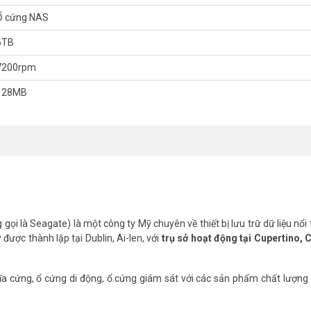
Ổ cứng NAS
6TB
7200rpm
ST6000VN0041 tốt nhất thị trường, xin liên hệ Hotline 1900.9259 để đ
128MB
gtelecom
nhé.
gọi là Seagate) là một công ty Mỹ chuyên về thiết bị lưu trữ dữ liệu nổi 
ược thành lập tại Dublin, Ai-len, với
trụ sở hoạt động tại Cupertino, C
a cứng, ổ cứng di động, ổ cứng giám sát với các sản phẩm chất lượng