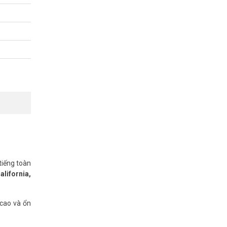
ược tư vấn
tiếng toàn
alifornia,
 cao và ổn