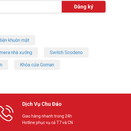
iện khuôn mặt
amera nhà xưởng
Switch Scodeno
on
Khóa cửa Goman
Dịch Vụ Chu Đáo
Giao hàng nhanh trong 24h
Hotline phục vụ cả T7 và CN