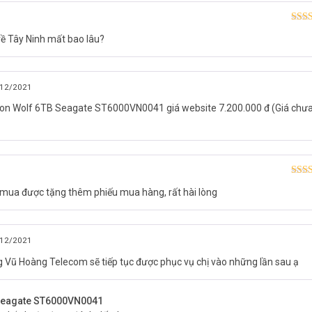
Được
ề Tây Ninh mất bao lâu?
hạn
12/2021
Iron Wolf 6TB Seagate ST6000VN0041 giá website 7.200.000 đ (Giá chư
Được
 mua được tặng thêm phiếu mua hàng, rất hài lòng
hạn
12/2021
ng Vũ Hoàng Telecom sẽ tiếp tục được phục vụ chị vào những lần sau ạ
B Seagate ST6000VN0041