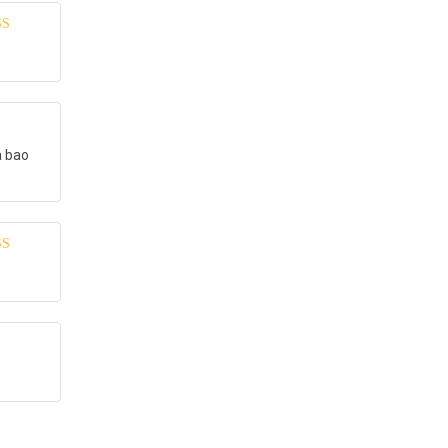
 xếp
g
5
5 sao
a bao
 xếp
g
5
5 sao