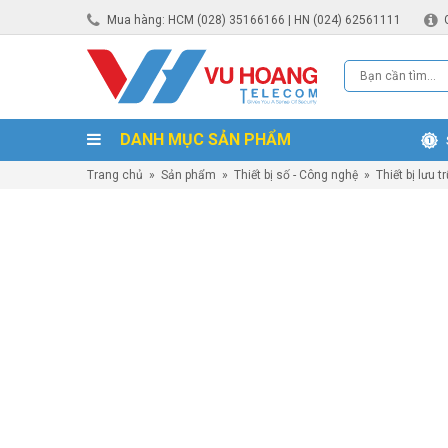
Mua hàng: HCM (028) 35166166 | HN (024) 62561111
DANH MỤC SẢN PHẨM
Trang chủ
»
Sản phẩm
»
Thiết bị số - Công nghệ
»
Thiết bị lưu t