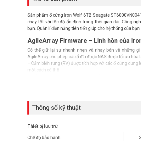
Sản phẩm ổ cứng Iron Wolf 6TB Seagate ST6000VN0041 đ
chạy tốt với tốc độ ổn định trong thời gian dài. Công 
bạn. Quản lí điện năng tiên tiến giúp cho hệ thống của bạn
AgileArray Firmware – Linh hồn của Ir
Có thể giữ lại sự nhanh nhẹn và nhạy bén về những g
AgileArray cho phép các ổ đĩa được NAS được tối ưu hóa b
– Cảm biến rung (RV) được tích hợp với các ổ cứng dung 
một cách có thể
– Tối ưu hoá RAID giúp tăng hiệu suất làm việc và đảm bảo
– Quản lý điện năng tiên tiến để Hệ thống NAS hoạt động 
Hệ thống NAS của bạn sẽ làm được nhiều hơn với công n
180TB/ năm, nhiều người dùng có thể chuyển đổi dữ liệ
Thông số kỹ thuật
nghiệp nhỏ, IronWolf luôn hỗ trợ bạn.
Thông số kỹ thuật ổ cứng NAS Iro
Thiết bị lưu trữ
– Dung lượng 6TB
– Tốc độ vòng quay 7200rpm
Chế độ bảo hành