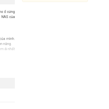
ho ổ cứng
ng NAS của
của mình.
ện năng.
êm ái nhất
g lên đến
 một doanh
Ổ cứng NAS Iron Wolf 6TB
Seagate ST6000VN0041
Đang cập nhật giá
Mua Ngay