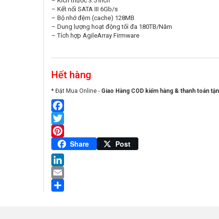
– Kích thước 3.5 inch
– Kết nối SATA III 6Gb/s
– Bộ nhớ đệm (cache) 128MB
– Dung lượng hoạt động tối đa 180TB/Năm
– Tích hợp AgileArray Firmware
Hết hàng
* Đặt Mua Online -
Giao Hàng COD kiểm hàng & thanh toán tận
Facebook
Twitter
Pinterest
Share
Post
LinkedIn
Email
Share