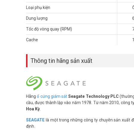
– Kích thước 3.5 inch
Loại phụ kiện
– Kết nối SATA III 6Gb/s
– Bộ nhớ đệm (cache) 128MB
Dung lượng
– Dung lượng hoạt động tối đa 180TB/Năm
– Tích hợp AgileArray Firmware
Tốc độ vòng quay (RPM)
Quý khách có nhu cầu tư vấn và giá bán ổ cứng Seagate 
Cache
tốt nhất. Tham khảo thêm thông tin tại
Facebook Vuhoan
Thông tin hãng sản xuất
Hãng
ổ cứng giám sát
Seagate Technology PLC
(thường 
cầu, được thành lập vào năm 1978. Từ năm 2010, công ty đ
Hoa Kỳ
.
SEAGATE
là một trong những công ty chuyên sản xuất đĩ
định.