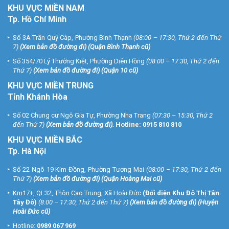
KHU
VỰC MIỀN NAM
Tp. Hồ Chí Minh
Số 3A Trần Quý Cáp, Phường Bình Thạnh
(08:00 – 17:30, Thứ 2 đến Thứ
7)
(
Xem bản đồ đường đi
) (Quận Bình Thạnh cũ)
Số 354/70 Lý Thường Kiệt, Phường Diên Hồng
(08:00 – 17:30, Thứ 2 đến
Thứ 7)
(
Xem bản đồ đường đi
) (Quận 10 cũ)
KHU VỰC MIỀN TRUNG
Tỉnh Khánh Hòa
Số 02 Chung cư Ngô Gia Tự, Phường Nha Trang
(07:30 – 15:30, Thứ 2
đến Thứ 7)
(
Xem bản đồ đường đi
).
Hotline:
0915 810 810
KHU VỰC MIỀN BẮC
Tp. Hà Nội
Số 22 Ngõ 19 Kim Đồng, Phường Tương Mai
(08:00 – 17:30, Thứ 2 đến
Thứ 7)
(
Xem bản đồ đường đi
) (Quận Hoàng Mai cũ)
Km17+, QL32, Thôn Cao Trung, Xã Hoài Đức
(Đối diện Khu Đô Thị Tân
Tây Đô)
(8:00 – 17:30, Thứ 2 đến Thứ 7)
(
Xem bản đồ đường đi
) (Huyện
Hoài Đức cũ)
Hotline:
0989 067 969