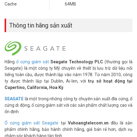
Cache
64MB
Thông số kỹ thuật ổ cứng NAS Iron Wolf
2TB Seagate ST2000VN004
Thông tin hãng sản xuất
– Dung lượng 2TB
– Tốc độ vòng quay 5.900RPM
– Kích thước 3.5 inch
– Kết nối SATA III 6Gb/s
– Bộ nhớ đệm (cache) 64MB
– Dung lượng hoạt động tối đa 180TB/Năm
Hãng
ổ cứng giám sát
Seagate Technology PLC
(thường gọi là
– Tích hợp AgileArray Firmware
Seagate) là một công ty Mỹ chuyên về thiết bị lưu trữ dữ liệu nổi
tiếng toàn cầu, được thành lập vào năm 1978. Từ năm 2010, công
Quý khách có nhu cầu tư vấn và giá bán ổ cứng Seagate
ty được thành lập tại Dublin, Ai-len, với
trụ sở hoạt động tại
ST2000VN004 tốt nhất thị trường, xin liên hệ Hotline 1900.9259 để
Cupertino, California, Hoa Kỳ
.
được tư vấn tốt nhất. Tham khảo thêm thông tin tại
Facebook
Vuhoangtelecom
nhé.
SEAGATE
là một trong những công ty chuyên sản xuất đĩa cứng, ổ
cứng di động, ổ cứng giám sát với các sản phẩm chất lượng cao và
ổn định.
Ổ cứng giám sát Seagate
tại
Vuhoangtelecom.vn
đều là sản
phẩm chính hãng, bảo hành chính hãng, giá bán rẻ hơn, dịch vụ
chăm sóc khách hàng tận tình.