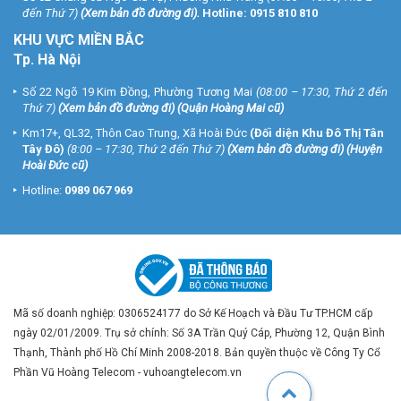
đến Thứ 7)
(
Xem bản đồ đường đi
).
Hotline:
0915 810 810
KHU VỰC MIỀN BẮC
Tp. Hà Nội
Số 22 Ngõ 19 Kim Đồng, Phường Tương Mai
(08:00 – 17:30, Thứ 2 đến
Thứ 7)
(
Xem bản đồ đường đi
) (Quận Hoàng Mai cũ)
Km17+, QL32, Thôn Cao Trung, Xã Hoài Đức
(Đối diện Khu Đô Thị Tân
Tây Đô)
(8:00 – 17:30, Thứ 2 đến Thứ 7)
(
Xem bản đồ đường đi
) (Huyện
Hoài Đức cũ)
Hotline:
0989 067 969
Mã số doanh nghiệp: 0306524177 do Sở Kế Hoạch và Đầu Tư TP.HCM cấp
ngày 02/01/2009. Trụ sở chính: Số 3A Trần Quý Cáp, Phường 12, Quận Bình
Thạnh, Thành phố Hồ Chí Minh 2008-2018. Bản quyền thuộc về Công Ty Cổ
Phần Vũ Hoàng Telecom - vuhoangtelecom.vn