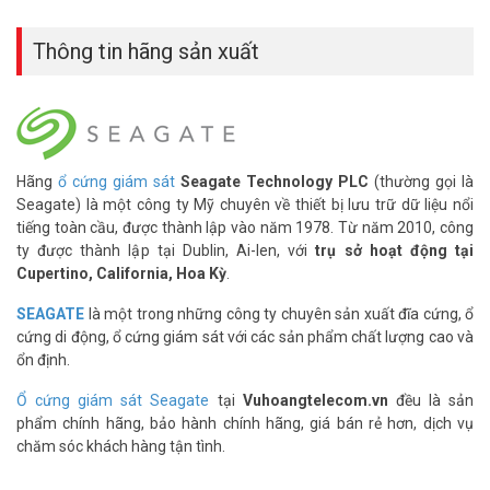
1TB Seagate ST1000VN002
Thông tin hãng sản xuất
– Dung lượng: 1000GB
– Chuẩn HDD 3.5″ | SATA3 6Gb/s
– Tốc độ vòng quay: 5.900RPM
– Cache: 64MB
– Tích hợp AgileArray Firmware
Hãng
ổ cứng giám sát
Seagate Technology PLC
(thường gọi là
Quý khách có nhu cầu tư vấn và giá bán ổ cứng Seagate
Seagate) là một công ty Mỹ chuyên về thiết bị lưu trữ dữ liệu nổi
ST1000VN002 tốt nhất thị trường, xin liên hệ Hotline 1900.9259 để
tiếng toàn cầu, được thành lập vào năm 1978. Từ năm 2010, công
được tư vấn tốt nhất. Tham khảo thêm thông tin tại
Facebook
ty được thành lập tại Dublin, Ai-len, với
trụ sở hoạt động tại
Vuhoangtelecom
nhé.
Cupertino, California, Hoa Kỳ
.
SEAGATE
là một trong những công ty chuyên sản xuất đĩa cứng, ổ
cứng di động, ổ cứng giám sát với các sản phẩm chất lượng cao và
ổn định.
Ổ cứng giám sát Seagate
tại
Vuhoangtelecom.vn
đều là sản
phẩm chính hãng, bảo hành chính hãng, giá bán rẻ hơn, dịch vụ
chăm sóc khách hàng tận tình.