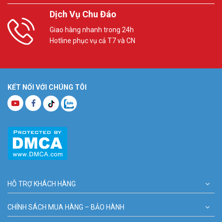
Dịch Vụ Chu Đáo
Giao hàng nhanh trong 24h
Hotline phục vụ cả T7 và CN
KẾT NỐI VỚI CHÚNG TÔI
HỖ TRỢ KHÁCH HÀNG
CHÍNH SÁCH MUA HÀNG – BẢO HÀNH