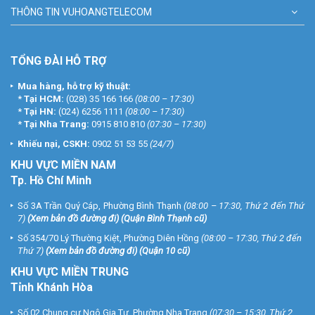
THÔNG TIN VUHOANGTELECOM
TỔNG ĐÀI HỖ TRỢ
Mua hàng, hỗ trợ kỹ thuật:
*
Tại HCM:
(028) 35 166 166
(08:00 – 17:30)
*
Tại HN:
(024) 6256 1111
(08:00 – 17:30)
*
Tại Nha Trang:
0915 810 810
(07:30 – 17:30)
Khiếu nại, CSKH:
0902 51 53 55
(24/7)
KHU
VỰC MIỀN NAM
Tp. Hồ Chí Minh
Số 3A Trần Quý Cáp, Phường Bình Thạnh
(08:00 – 17:30, Thứ 2 đến Thứ
7)
(
Xem bản đồ đường đi
) (Quận Bình Thạnh cũ)
Số 354/70 Lý Thường Kiệt, Phường Diên Hồng
(08:00 – 17:30, Thứ 2 đến
Thứ 7)
(
Xem bản đồ đường đi
) (Quận 10 cũ)
KHU VỰC MIỀN TRUNG
Tỉnh Khánh Hòa
Số 02 Chung cư Ngô Gia Tự, Phường Nha Trang
(07:30 – 15:30, Thứ 2