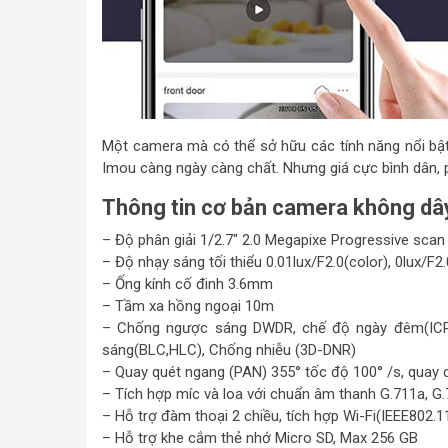
Một camera mà có thể sở hữu các tính năng nổi b
Imou càng ngày càng chất. Nhưng giá cực bình dân, 
Thông tin cơ bản camera không dâ
– Độ phân giải 1/2.7″ 2.0 Megapixe Progressive sc
– Độ nhạy sáng tối thiểu 0.01lux/F2.0(color), 0lux/F2.
– Ống kính cố đinh 3.6mm
– Tầm xa hồng ngoại 10m
– Chống ngược sáng DWDR, chế độ ngày đêm(ICR)
sáng(BLC,HLC), Chống nhiễu (3D-DNR)
– Quay quét ngang (PAN) 355° tốc độ 100° /s, quay 
– Tích hợp míc và loa với chuẩn âm thanh G.711a, 
– Hỗ trợ đàm thoại 2 chiều, tích hợp Wi-Fi(IEEE802.
– Hỗ trợ khe cắm thẻ nhớ Micro SD, Max 256 GB