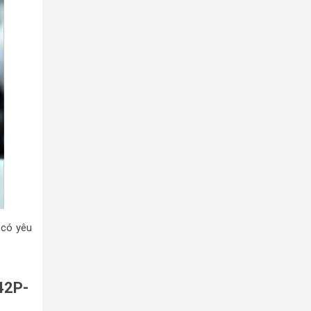
 có yêu
42P-