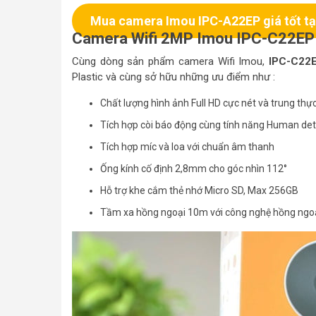
Mua camera Imou IPC-A22EP giá tốt tạ
Camera Wifi 2MP Imou IPC-C22EP
Cùng dòng sản phẩm camera Wifi Imou,
IPC-C22
Plastic và cùng sở hữu những ưu điểm như :
Chất lượng hình ảnh Full HD cực nét và trung thực
Tích hợp còi báo động cùng tính năng Human det
Tích hợp míc và loa với chuẩn âm thanh
Ống kính cố định 2,8mm cho góc nhìn 112°
Hỗ trợ khe cắm thẻ nhớ Micro SD, Max 256GB
Tầm xa hồng ngoại 10m với công nghệ hồng ngo