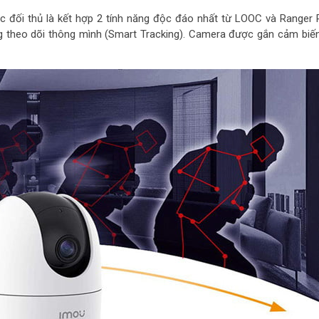
c đối thủ là kết hợp 2 tính năng độc đáo nhất từ LOOC và Ranger 
ăng theo dõi thông mình (Smart Tracking). Camera được gắn cảm biế