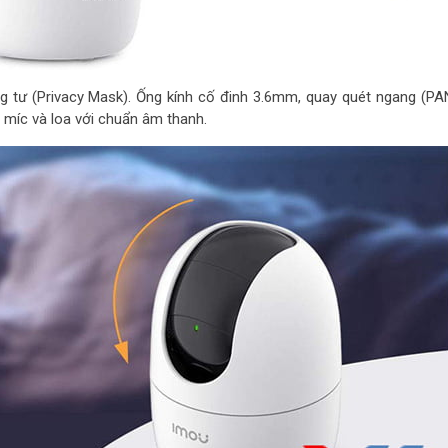
g tư (Privacy Mask). Ống kính cố đinh 3.6mm, quay quét ngang (PA
p míc và loa với chuẩn âm thanh.