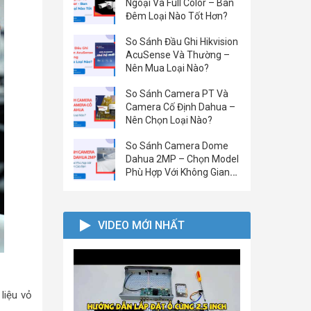
Ngoại Và Full Color – Ban
Đêm Loại Nào Tốt Hơn?
So Sánh Đầu Ghi Hikvision
AcuSense Và Thường –
Nên Mua Loại Nào?
So Sánh Camera PT Và
Camera Cố Định Dahua –
Nên Chọn Loại Nào?
So Sánh Camera Dome
Dahua 2MP – Chọn Model
Phù Hợp Với Không Gian
Của Bạn
VIDEO MỚI NHẤT
liệu vỏ