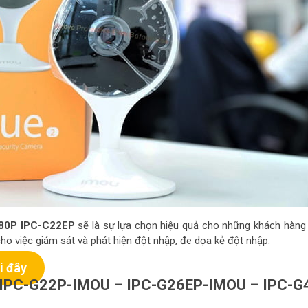
80P IPC-C22EP
sẽ là sự lựa chọn hiệu quả cho những khách hàng
cho việc giám sát và phát hiện đột nhập, đe dọa kẻ đột nhập.
i đây
i IPC-G22P-IMOU – IPC-G26EP-IMOU – IPC-G