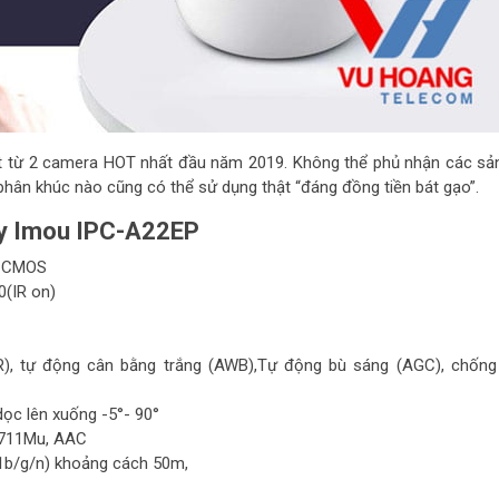
ật từ 2 camera HOT nhất đầu năm 2019. Không thể phủ nhận các s
phân khúc nào cũng có thể sử dụng thật “đáng đồng tiền bát gạo”.
y
Imou IPC-A22EP
an CMOS
0(IR on)
, tự động cân bằng trắng (AWB),Tự động bù sáng (AGC), chốn
dọc lên xuống -5°- 90°
G.711Mu, AAC
11b/g/n) khoảng cách 50m,