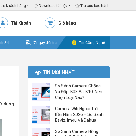
trợ khách hàng
Download tài liệu
Tra cứu bảo hành
Tài Khoản
Giỏ hàng
nh 24h
7 ngày đổi trả
Tin Công Nghệ
TIN MỚI NHẤT
So Sánh Camera Chống
Va Đập IK08 Và IK10: Nên
Chọn Loại Nào?
sử dụng
Camera Wifi Ngoài Trời
Bền Năm 2026 – So Sánh
Ezviz, Imou Và Dahua
So Sánh Camera Hồng