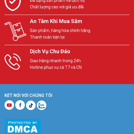
Đa dạng sản phẩm và dịch vụ
Chất lượng cao với giá ưu đãi
An Tâm Khi Mua Sắm
Sản phẩm, hàng hóa chính hãng
Thanh toán tiện lợi
Dịch Vụ Chu Đáo
Giao hàng nhanh trong 24h
Hotline phục vụ cả T7 và CN
KẾT NỐI VỚI CHÚNG TÔI