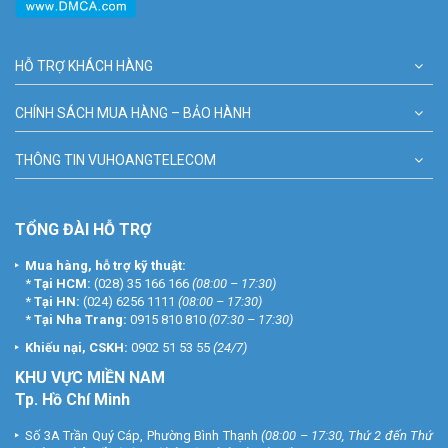
HỖ TRỢ KHÁCH HÀNG
CHÍNH SÁCH MUA HÀNG – BẢO HÀNH
THÔNG TIN VUHOANGTELECOM
TỔNG ĐÀI HỖ TRỢ
Mua hàng, hỗ trợ kỹ thuật:
*
Tại HCM:
(028) 35 166 166
(08:00 – 17:30)
*
Tại HN:
(024) 6256 1111
(08:00 – 17:30)
*
Tại Nha Trang:
0915 810 810
(07:30 – 17:30)
Khiếu nại, CSKH:
0902 51 53 55
(24/7)
KHU
VỰC MIỀN NAM
Tp. Hồ Chí Minh
Số 3A Trần Quý Cáp, Phường Bình Thạnh
(08:00 – 17:30, Thứ 2 đến Thứ