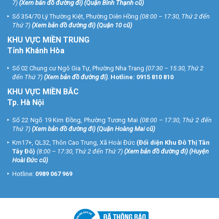
7)
(
Xem bản đồ đường đi
) (Quận Bình Thạnh cũ)
Số 354/70 Lý Thường Kiệt, Phường Diên Hồng
(08:00 – 17:30, Thứ 2 đến
Thứ 7)
(
Xem bản đồ đường đi
) (Quận 10 cũ)
KHU VỰC MIỀN TRUNG
Tỉnh Khánh Hòa
Số 02 Chung cư Ngô Gia Tự, Phường Nha Trang
(07:30 – 15:30, Thứ 2
đến Thứ 7)
(
Xem bản đồ đường đi
).
Hotline:
0915 810 810
KHU VỰC MIỀN BẮC
Tp. Hà Nội
Số 22 Ngõ 19 Kim Đồng, Phường Tương Mai
(08:00 – 17:30, Thứ 2 đến
Thứ 7)
(
Xem bản đồ đường đi
) (Quận Hoàng Mai cũ)
Km17+, QL32, Thôn Cao Trung, Xã Hoài Đức
(Đối diện Khu Đô Thị Tân
Tây Đô)
(8:00 – 17:30, Thứ 2 đến Thứ 7)
(
Xem bản đồ đường đi
) (Huyện
Hoài Đức cũ)
Hotline:
0989 067 969