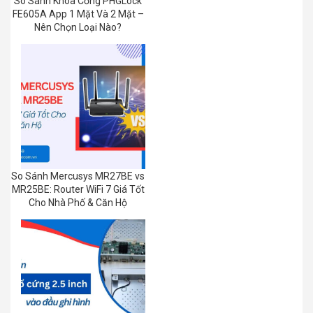
So Sánh Khóa Cổng PHGLock
FE605A App 1 Mặt Và 2 Mặt –
Nên Chọn Loại Nào?
So Sánh Mercusys MR27BE vs
MR25BE: Router WiFi 7 Giá Tốt
Cho Nhà Phố & Căn Hộ