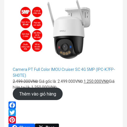
Camera PT Full Color IMOU Cruiser SC 4G 5MP (IPC-K7FP-
5H0TE)
2.499.000
VNĐ
Giá gốc là: 2.499.000VNĐ.
1.250.000
VNĐ
Giá
hiện tại là: 1.250.000VNĐ.
Thêm vào giỏ hàng
Facebook
Twitter