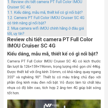
1.
Review chi tiết camera PT Full Color IMOU
Cruiser SC 4G
1.1.
Kiểu dáng, mẫu mã, thiết kế có gì nổi bật?
1.2.
Camera PT Full Color IMOU Cruiser SC 4G
có tính năng gì nổi bật?
2.
Mua camera wifi iMOU chính hãng ở đâu giá
tốt, uy tín?
Review chi tiết camera PT Full Color
IMOU Cruiser SC 4G
Kiểu dáng, mẫu mã, thiết kế có gì nổi bật?
Camera PT Full Color IMOU Cruiser SC 4G có kích thước
lần lượt là 126×159×196mm, trọng lượng nhỏ gọn chỉ 446g.
Được thiết kế với ổng kính 3.6mm, có khả năng quay ngang
o
o
355
và nghiêng 90
. Thiết bị có màu trắng chủ đạo với
phần ống kính màu đen nổi bật. Vỏ được làm từ chất liệu
nhựa có độ bền cao, tích hợp 2 ăng-ten 4G giúp bắt sóng
tốt hơn.