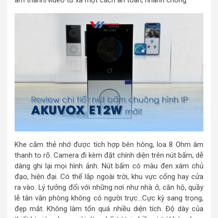
âm thanh/video từ xa một cách an toàn, nhanh chóng.
Khe cắm thẻ nhớ được tích hợp bên hông, loa 8 Ohm âm
thanh to rõ. Camera đi kèm đặt chính diện trên nút bấm, dễ
dàng ghi lại mọi hình ảnh. Nút bấm có màu đen xám chủ
đạo, hiện đại. Có thể lắp ngoài trời, khu vực cổng hay cửa
ra vào. Lý tưởng đối với những nơi như nhà ở, căn hộ, quầy
lễ tân văn phòng không có người trực…Cực kỳ sang trọng,
đẹp mắt. Không làm tốn quá nhiều diện tích. Độ dày của