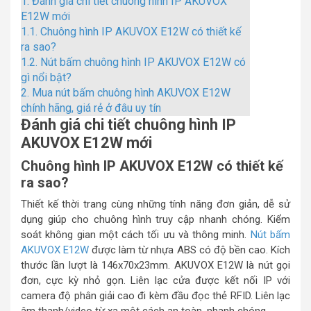
1.
Đánh giá chi tiết chuông hình IP AKUVOX
E12W mới
1.1.
Chuông hình IP AKUVOX E12W có thiết kế
ra sao?
1.2.
Nút bấm chuông hình IP AKUVOX E12W có
gì nổi bật?
2.
Mua nút bấm chuông hình AKUVOX E12W
chính hãng, giá rẻ ở đâu uy tín
Đánh giá chi tiết chuông hình IP
AKUVOX E12W mới
Chuông hình IP AKUVOX E12W có thiết kế
ra sao?
Thiết kế thời trang cùng những tính năng đơn giản, dễ sử
dụng giúp cho chuông hình truy cập nhanh chóng. Kiểm
soát không gian một cách tối ưu và thông minh.
Nút bấm
AKUVOX E12W
được làm từ nhựa ABS có độ bền cao. Kích
thước lần lượt là 146x70x23mm. AKUVOX E12W là nút gọi
đơn, cực kỳ nhỏ gọn. Liên lạc cửa được kết nối IP với
camera độ phân giải cao đi kèm đầu đọc thẻ RFID. Liên lạc