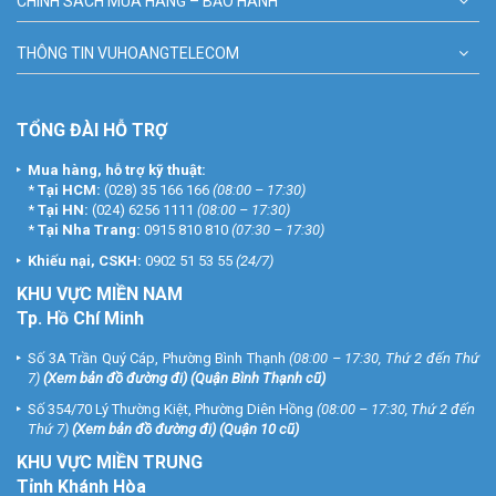
CHÍNH SÁCH MUA HÀNG – BẢO HÀNH
THÔNG TIN VUHOANGTELECOM
TỔNG ĐÀI HỖ TRỢ
Mua hàng, hỗ trợ kỹ thuật:
*
Tại HCM:
(028) 35 166 166
(08:00 – 17:30)
*
Tại HN:
(024) 6256 1111
(08:00 – 17:30)
*
Tại Nha Trang:
0915 810 810
(07:30 – 17:30)
Khiếu nại, CSKH:
0902 51 53 55
(24/7)
KHU
VỰC MIỀN NAM
Tp. Hồ Chí Minh
Số 3A Trần Quý Cáp, Phường Bình Thạnh
(08:00 – 17:30, Thứ 2 đến Thứ
7)
(
Xem bản đồ đường đi
) (Quận Bình Thạnh cũ)
Số 354/70 Lý Thường Kiệt, Phường Diên Hồng
(08:00 – 17:30, Thứ 2 đến
Thứ 7)
(
Xem bản đồ đường đi
) (Quận 10 cũ)
KHU VỰC MIỀN TRUNG
Tỉnh Khánh Hòa