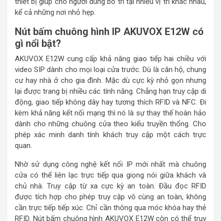
thiết bị giúp cho người dùng bố trí tại nhiều vị trí khác nhau,
kể cả những nơi nhỏ hẹp.
Nút bấm chuông hình IP AKUVOX E12W có
gì nổi bật?
AKUVOX E12W cung cấp khả năng giao tiếp hai chiều với
video SIP dành cho mọi loại cửa trước. Dù là căn hộ, chung
cư hay nhà ở cho gia đình. Mặc dù cực kỳ nhỏ gọn nhưng
lại được trang bị nhiều các tính năng. Chẳng hạn truy cập di
động, giao tiếp không dây hay tương thích RFID và NFC. Đi
kèm khả năng kết nối mạng thì nó là sự thay thế hoàn hảo
dành cho những chuông cửa theo kiểu truyền thống. Cho
phép xác minh danh tính khách truy cập một cách trực
quan.
Nhờ sử dụng công nghệ kết nối IP mới nhất mà chuông
cửa có thể liên lạc trực tiếp qua giọng nói giữa khách và
chủ nhà. Truy cập từ xa cực kỳ an toàn. Đầu đọc RFID
được tích hợp cho phép truy cập vô cùng an toàn, không
cần trực tiếp tiếp xúc. Chỉ cần thông qua móc khóa hay thẻ
RFID. Nút bấm chuông hình AKUVOX E12W còn có thể truy