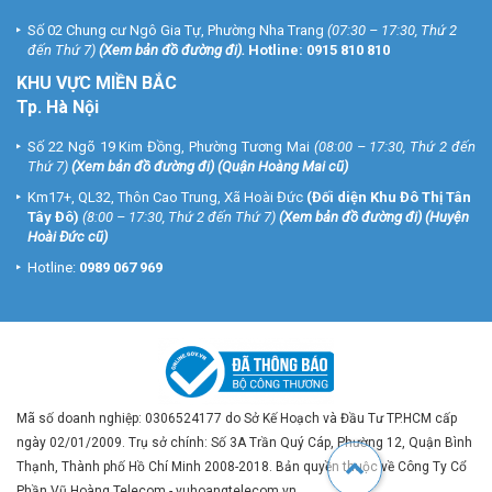
Số 02 Chung cư Ngô Gia Tự, Phường Nha Trang
(07:30 – 17:30, Thứ 2
đến Thứ 7)
(
Xem bản đồ đường đi
).
Hotline:
0915 810 810
KHU VỰC MIỀN BẮC
Tp. Hà Nội
Số 22 Ngõ 19 Kim Đồng, Phường Tương Mai
(08:00 – 17:30, Thứ 2 đến
Thứ 7)
(
Xem bản đồ đường đi
) (Quận Hoàng Mai cũ)
Km17+, QL32, Thôn Cao Trung, Xã Hoài Đức
(Đối diện Khu Đô Thị Tân
Tây Đô)
(8:00 – 17:30, Thứ 2 đến Thứ 7)
(
Xem bản đồ đường đi
) (Huyện
Hoài Đức cũ)
Hotline:
0989 067 969
Mã số doanh nghiệp: 0306524177 do Sở Kế Hoạch và Đầu Tư TP.HCM cấp
ngày 02/01/2009. Trụ sở chính: Số 3A Trần Quý Cáp, Phường 12, Quận Bình
Thạnh, Thành phố Hồ Chí Minh 2008-2018. Bản quyền thuộc về Công Ty Cổ
Phần Vũ Hoàng Telecom - vuhoangtelecom.vn