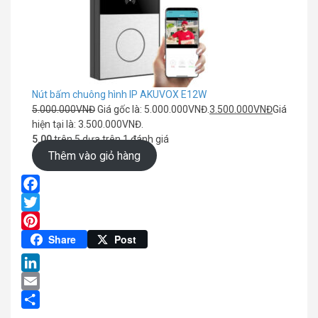
Nút bấm chuông hình IP AKUVOX E12W
5.000.000
VNĐ
Giá gốc là: 5.000.000VNĐ.
3.500.000
VNĐ
Giá
hiện tại là: 3.500.000VNĐ.
5.00
trên 5 dựa trên
1
đánh giá
Thêm vào giỏ hàng
Facebook
Twitter
Pinterest
Share
Post
LinkedIn
Email
Share