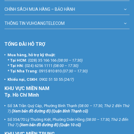
CHÍNH SÁCH MUA HÀNG – BẢO HÀNH
THÔNG TIN VUHOANGTELECOM
TỔNG ĐÀI HỖ TRỢ
Mua hàng, hỗ trợ kỹ thuật:
*
Tại HCM:
(028) 35 166 166
(08:00 – 17:30)
*
Tại HN:
(024) 6256 1111
(08:00 – 17:30)
*
Tại Nha Trang:
0915 810 810
(07:30 – 17:30)
Khiếu nại, CSKH:
0902 51 53 55
(24/7)
KHU
VỰC MIỀN NAM
Tp. Hồ Chí Minh
Số 3A Trần Quý Cáp, Phường Bình Thạnh
(08:00 – 17:30, Thứ 2 đến Thứ
7)
(
Xem bản đồ đường đi
) (Quận Bình Thạnh cũ)
Số 354/70 Lý Thường Kiệt, Phường Diên Hồng
(08:00 – 17:30, Thứ 2 đến
Thứ 7)
(
Xem bản đồ đường đi
) (Quận 10 cũ)
KHU VỰC MIỀN TRUNG