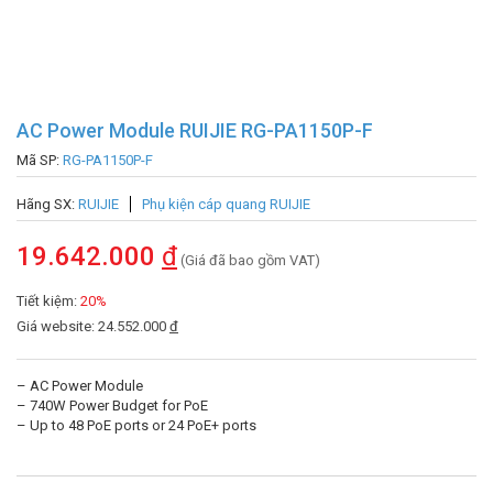
AC Power Module RUIJIE RG-PA1150P-F
Mã SP:
RG-PA1150P-F
Hãng SX:
RUIJIE
Phụ kiện cáp quang RUIJIE
19.642.000
đ
(Giá đã bao gồm VAT)
Tiết kiệm:
20%
Giá website: 24.552.000
đ
– AC Power Module
– 740W Power Budget for PoE
– Up to 48 PoE ports or 24 PoE+ ports