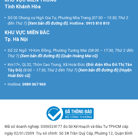
Tỉnh Khánh Hòa
Số 02 Chung cư Ngô Gia Tự, Phường Nha Trang
(07:30 – 15:30, Thứ 2
đến Thứ 7)
(
Xem bản đồ đường đi
).
Hotline:
0915 810 810
KHU VỰC MIỀN BẮC
Tp. Hà Nội
Số 22 Ngõ 19 Kim Đồng, Phường Tương Mai
(08:00 – 17:30, Thứ 2 đến
Thứ 7)
(
Xem bản đồ đường đi
) (Quận Hoàng Mai cũ)
Km17+, QL32, Thôn Cao Trung, Xã Hoài Đức
(Đối diện Khu Đô Thị Tân
Tây Đô)
(8:00 – 17:30, Thứ 2 đến Thứ 7)
(
Xem bản đồ đường đi
) (Huyện
Hoài Đức cũ)
Hotline:
0989 067 969
Mã số doanh nghiệp: 0306524177 do Sở Kế Hoạch và Đầu Tư TP.HCM cấp
ngày 02/01/2009. Trụ sở chính: Số 3A Trần Quý Cáp, Phường 12, Quận Bình