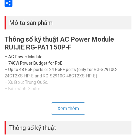
Email
Share
Mô tả sản phẩm
Thông số kỹ thuật AC Power Module
RUIJIE RG-PA1150P-F
– AC Power Module
– 740W Power Budget for PoE
– Up to 48 PoE ports or 24 PoE+ ports (only for RG-S2910C-
24GT2XS-HP-E and RG-S2910C-48GT2XS-HP-E)
– Xuất xứ: Trung Quốc.
– Bảo hành: 3 năm.
Để cập nhật thông tin giá bán RUIJIE RG-PA1150P-F xin vui lòng
liên hệ HOTLINE
1900.9259
để được hỗ trợ tốt nhất. Tham khảo
Xem thêm
thêm hình ảnh tại
Facebook Vuhoangtelecom
nhé.
Thông số kỹ thuật