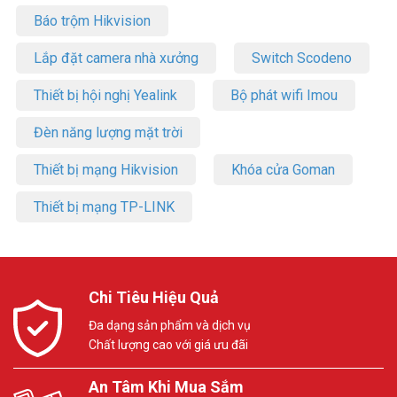
Báo trộm Hikvision
Lắp đặt camera nhà xưởng
Switch Scodeno
Thiết bị hội nghị Yealink
Bộ phát wifi Imou
Đèn năng lượng mặt trời
Thiết bị mạng Hikvision
Khóa cửa Goman
Thiết bị mạng TP-LINK
Chi Tiêu Hiệu Quả
Đa dạng sản phẩm và dịch vụ
Chất lượng cao với giá ưu đãi
An Tâm Khi Mua Sắm