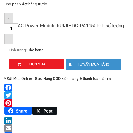
Cho phép đặt hàng trước
-
AC Power Module RUIJIE RG-PA1150P-F số lượng
+
Tình trạng:
Chờ hàng
CHỌN MUA
TƯ VẤN MUA HÀNG
* Đặt Mua Online -
Giao Hàng COD kiểm hàng & thanh toán tận nơi
Facebook
Twitter
Pinterest
Share
Post
LinkedIn