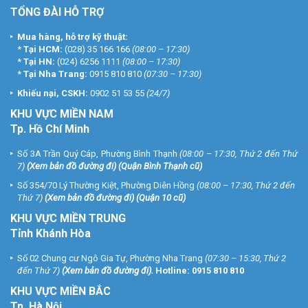
TỔNG ĐÀI HỖ TRỢ
Mua hàng, hỗ trợ kỹ thuật:
*
Tại HCM:
(028) 35 166 166
(08:00 – 17:30)
*
Tại HN:
(024) 6256 1111
(08:00 – 17:30)
*
Tại Nha Trang:
0915 810 810
(07:30 – 17:30)
Khiếu nại, CSKH:
0902 51 53 55
(24/7)
KHU
VỰC MIỀN NAM
Tp. Hồ Chí Minh
Số 3A Trần Quý Cáp, Phường Bình Thạnh
(08:00 – 17:30, Thứ 2 đến Thứ
7)
(
Xem bản đồ đường đi
) (Quận Bình Thạnh cũ)
Số 354/70 Lý Thường Kiệt, Phường Diên Hồng
(08:00 – 17:30, Thứ 2 đến
Thứ 7)
(
Xem bản đồ đường đi
) (Quận 10 cũ)
KHU VỰC MIỀN TRUNG
Tỉnh Khánh Hòa
Số 02 Chung cư Ngô Gia Tự, Phường Nha Trang
(07:30 – 15:30, Thứ 2
đến Thứ 7)
(
Xem bản đồ đường đi
).
Hotline:
0915 810 810
KHU VỰC MIỀN BẮC
Tp. Hà Nội