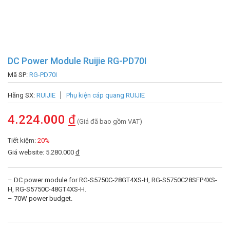
DC Power Module Ruijie RG-PD70I
Mã SP:
RG-PD70I
Hãng SX:
RUIJIE
Phụ kiện cáp quang RUIJIE
4.224.000
đ
(Giá đã bao gồm VAT)
Tiết kiệm:
20%
Giá website: 5.280.000
đ
– DC power module for RG-S5750C-28GT4XS-H, RG-S5750C28SFP4XS-
H, RG-S5750C-48GT4XS-H.
– 70W power budget.