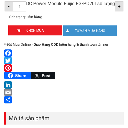
DC Power Module Ruijie RG-PD70I số lượng
-
+
Tình trạng:
Còn hàng
CHỌN MUA
TƯ VẤN MUA HÀNG
* Đặt Mua Online -
Giao Hàng COD kiểm hàng & thanh toán tận nơi
Facebook
Twitter
Pinterest
Share
Post
LinkedIn
Email
Share
Mô tả sản phẩm