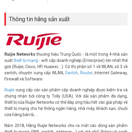
– 70W power budget.
– Xuất xứ: Trung Quốc.
– Bảo hành: 3 năm.
Thông tin hãng sản xuất
Để cập nhật thông tin giá bán RUIJIE RG-PA70I xin vui lòng liên hệ
HOTLINE
1900.9259
để được hỗ trợ tốt nhất. Tham khảo thêm hình
ảnh tại
Facebook Vuhoangtelecom
nhé.
Ruijie Networks
thương hiệu Trung Quốc - là một trong 4 nhà sản
xuất
thiết bị mạng
- wifi cấp doanh nghiệp (Enterprise) lớn nhất thế
giới (Ruijie, Cisco, HP, Huawei, ..). Có thị phần số 1 về WLAN, số 3 về
switch, chuyên cung cấp WLAN,
Switch
,
Router
, Internet Gateway,
Firewall và Software.
Ruijie
cung cấp các sản phẩm cấp doanh nghiệp được kiểm tra và
chứng nhận bởi công ty Tolly (USA). Với dải sản phẩm đa dạng,
thiết bị của Ruijie Networks có thể đáp ứng hầu hết các giải pháp về
thiết bị mạng cho hệ thống ngân hàng, nhà máy, khách sạn, chuỗi
cửa hàng bán lẻ, ...
Năm 2018, Hãng Ruijie Networks cho ra mắt các dòng sản phẩm
thiết bị mạng (Wifi, switch, gateway,...) với giá phổ thông và cạnh