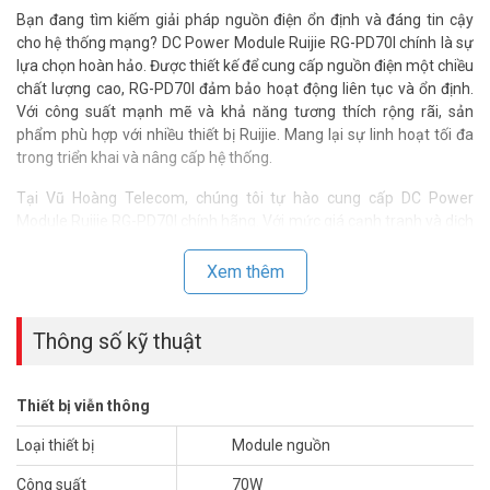
Bạn đang tìm kiếm giải pháp nguồn điện ổn định và đáng tin cậy
cho hệ thống mạng? DC Power Module Ruijie RG-PD70I chính là sự
lựa chọn hoàn hảo. Được thiết kế để cung cấp nguồn điện một chiều
chất lượng cao, RG-PD70I đảm bảo hoạt động liên tục và ổn định.
Với công suất mạnh mẽ và khả năng tương thích rộng rãi, sản
phẩm phù hợp với nhiều thiết bị Ruijie. Mang lại sự linh hoạt tối đa
trong triển khai và nâng cấp hệ thống.
Tại Vũ Hoàng Telecom, chúng tôi tự hào cung cấp DC Power
Module Ruijie RG-PD70I chính hãng. Với mức giá cạnh tranh và dịch
vụ hỗ trợ chuyên nghiệp. Đừng để sự cố nguồn điện làm gián đoạn
công việc của bạn. Hãy đến với Vũ Hoàng Telecom ngay hôm nay
Xem thêm
để sở hữu giải pháp nguồn điện mạnh mẽ và bền bỉ. Đảm bảo hệ
thống mạng của bạn luôn hoạt động trơn tru và hiệu quả.
Thông số kỹ thuật
*** Xem thêm:
Thiết bị mạng Ruijie giá tốt nhất hiện nay
Thông số kỹ thuật DC Power Module
Thiết bị viễn thông
Ruijie RG-PD70I
Loại thiết bị
Module nguồn
– DC power module for RG-S5750C-28GT4XS-H, RG-
S5750C28SFP4XS-H, RG-S5750C-48GT4XS-H.
Công suất
70W