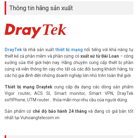
Access Point) thông qua 1 trang cấu hình duy nhất mà không cần
Thông tin hãng sản xuất
nhớ địa chỉ IP, mật khẩu của từng AP. Nếu như trước đây sự kết hợp
giữa Vigor2925 và AP800 chỉ là sự gượng ép với chỉ vài chức năng
cơ bản được hỗ trợ thì nay với AP900, APM đã hoàn hỗ trợ. Mọi
chức năng quản lý của APM đều hoạt động hoàn hảo trên AP810
VLAN
AP810 hỗ trợ 5 cổng LAN tốc độ 10/100 có hỗ trợ VLAN, đồng thời
AP810 cũng hỗ trợ phát 4 SSID khác nhau. Nhờ đó bạn có thể triển
DrayTek
là nhà sản xuất
thiết bị mạng
nổi tiếng với khả năng tự
khai hệ thống mạng Wifi tích hợp VLAN, mỗi SSID phát 1 lớp mạng
thiết kế cả phần mềm và phần cứng có
xuất xứ từ Đài Loan
– công
khác nhau, 1 SSID cho nhân viên với mạng LAN1 được phép truy
xưởng của thế giới hiện nay. Hãng chuyên cung cấp thiết bị phần
cập vào hệ thống, 1 SSID cho khách chỉ được truy cập internet và bị
cứng và viễn thông tin cậy cho tất cả các đối tượng khách hàng, từ
hạn chế v.v… giúp gia tăng độ bảo mật cho doanh nghiệp
các hộ gia đình đến những doanh nghiệp lớn nhỏ trên toàn thế giới.
>> Xem thêm:
Bộ phát sóng DRAYTEK VigorAP 900
Thiết bị mạng Draytek
cung cấp đa dạng các dòng sản phẩm
Mở rộng vùng phủ sóng
Vigor router, ACS SI, Smart monitor, Smart VPN, DrayTek
AP810 được tích hợp nhiều tính năng giúp bạn mở rộng vùng phủ
softPhone, UTM router... thỏa mãn mọi nhu cầu của người dùng.
sóng wifi. Nếu bạn dùng nhiều thiết bị AP810, bạn có thể dùng tính
năng WDS để mở rộng vùng phủ sóng, Universal Repeater khi
Sản phẩm có
chế độ bảo hành 24 tháng
và đang có giá bán tốt
muốn mở rộng vùng phủ sóng với Access Point hãng khác
nhất tại Vuhoangtelecom.vn
USB Printer Server
Vigor AP810 cũng được tích hợp 1 cổng USB, bạn có thể cắm 1
máy in cổng USB vào đây và tiến hành in từ bất cứ vị trí nào trong