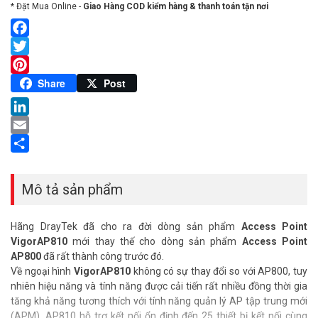
* Đặt Mua Online -
Giao Hàng COD kiểm hàng & thanh toán tận nơi
Facebook
Twitter
Pinterest
Share
Post
LinkedIn
Email
Share
Mô tả sản phẩm
Hãng DrayTek đã cho ra đời dòng sản phẩm
Access Point
VigorAP810
mới thay thế cho dòng sản phẩm
Access Point
AP800
đã rất thành công trước đó.
Về ngoại hình
VigorAP810
không có sự thay đổi so với AP800, tuy
nhiên hiệu năng và tính năng được cải tiến rất nhiều đồng thời gia
tăng khả năng tương thích với tính năng quản lý AP tập trung mới
(APM). AP810 hỗ trợ kết nối ổn định đến 25 thiết bị kết nối cùng