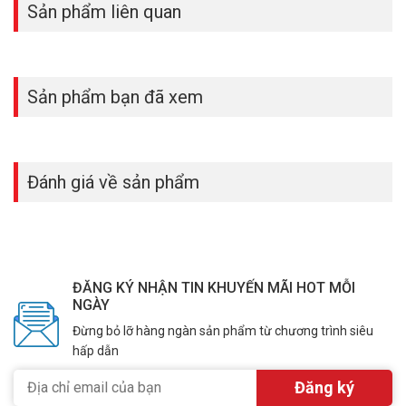
mạng, có dây hoặc wifi
Sản phẩm liên quan
Mô hình ứng dụng
Truyền dữ liệu giữa mạng có dây và không dây
Sản phẩm bạn đã xem
Multi-SSID kết hợp với VLAN giúp gia tăng mức độ bảo mật
Quản lý tập trung với Router DrayTek Vigor2860 và Vigor2925
Series
Repeater có tích hợp USB Printer Server
Đánh giá về sản phẩm
ĐĂNG KÝ NHẬN TIN KHUYẾN MÃI HOT MỖI
NGÀY
Đừng bỏ lỡ hàng ngàn sản phẩm từ chương trình siêu
hấp dẫn