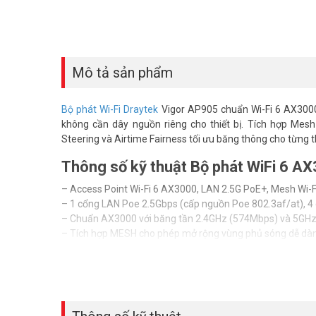
Mô tả sản phẩm
Bộ phát Wi-Fi Draytek
Vigor AP905 chuẩn Wi-Fi 6 AX3000,
không cần dây nguồn riêng cho thiết bị. Tích hợp Mes
Steering và Airtime Fairness tối ưu băng thông cho từng thi
Thông số kỹ thuật Bộ phát WiFi 6 A
– Access Point Wi-Fi 6 AX3000, LAN 2.5G PoE+, Mesh Wi-
– 1 cổng LAN Poe 2.5Gbps (cấp nguồn Poe 802.3af/at), 4 
– Chuẩn AX3000 với băng tần 2.4GHz (574Mbps) và 5GHz (
– Tích hợp MESH cho phép mở rộng vùng phủ sóng dễ dà
– Tích hợp các tính năng để tối ưu kết nối wifi cho client:
+ Band Streering: lựa chọn băng tần kết nối tối ưu
+ Airtime Fairness: tôi ưu hóa băng thông cho tất cả client
+ Giới hạn số client trên mỗi SSID
+ Roaming cho phép người dùng di chuyển mà không lo mất