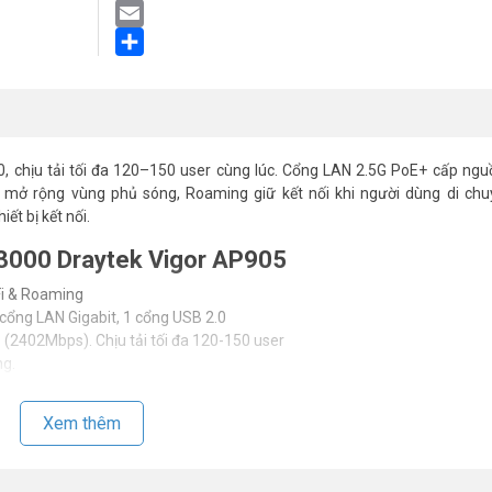
LinkedIn
Email
Share
 chịu tải tối đa 120–150 user cùng lúc. Cổng LAN 2.5G PoE+ cấp nguồn
h mở rộng vùng phủ sóng, Roaming giữ kết nối khi người dùng di chu
ết bị kết nối.
X3000 Draytek Vigor AP905
Fi & Roaming
cổng LAN Gigabit, 1 cổng USB 2.0
2402Mbps). Chịu tải tối đa 120-150 user
ng.
Xem thêm
 kết nối Wifi.