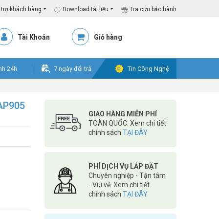
trợ khách hàng
Download tài liệu
Tra cứu bảo hành
Tài Khoản
Giỏ hàng
nh 24h
7 ngày đổi trả
Tin Công Nghệ
 AP905
GIAO HÀNG MIỄN PHÍ
TOÀN QUỐC. Xem chi tiết
chính sách
TẠI ĐÂY
PHÍ DỊCH VỤ LẮP ĐẶT
Chuyên nghiệp - Tận tâm
- Vui vẻ. Xem chi tiết
chính sách
TẠI ĐÂY