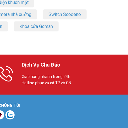
iện khuôn mặt
amera nhà xưởng
Switch Scodeno
on
Khóa cửa Goman
Dịch Vụ Chu Đáo
Giao hàng nhanh trong 24h
Hotline phục vụ cả T7 và CN
 CHÚNG TÔI