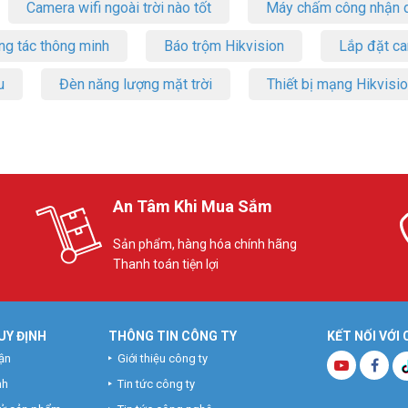
Camera wifi ngoài trời nào tốt
Máy chấm công nhận d
ng tác thông minh
Báo trộm Hikvision
Lắp đặt c
u
Đèn năng lượng mặt trời
Thiết bị mạng Hikvisi
An Tâm Khi Mua Sắm
Sản phẩm, hàng hóa chính hãng
Thanh toán tiện lợi
UY ĐỊNH
THÔNG TIN CÔNG TY
KẾT NỐI VỚI
ận
Giới thiệu công ty
nh
Tin tức công ty