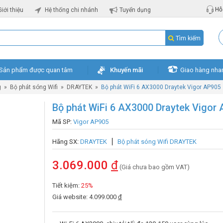
Hỗ 
Giới thiệu
Hệ thống chi nhánh
Tuyển dụng
Tìm kiếm
Sản phẩm được quan tâm
Khuyến mãi
Giao hàng nha
g
»
Bộ phát sóng Wifi
»
DRAYTEK
»
Bộ phát WiFi 6 AX3000 Draytek Vigor AP905
Bộ phát WiFi 6 AX3000 Draytek Vigor
Mã SP:
Vigor AP905
Hãng SX:
DRAYTEK
Bộ phát sóng Wifi DRAYTEK
3.069.000
đ
(Giá chưa bao gồm VAT)
Tiết kiệm:
25%
Giá website: 4.099.000
đ