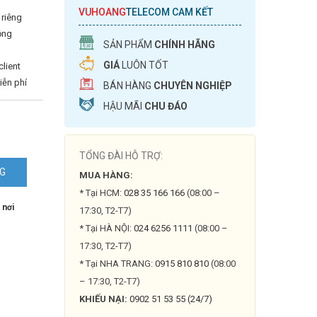
VUHOANG
TELECOM CAM KẾT
 riêng
ộng
SẢN PHẨM
CHÍNH HÃNG
GIÁ
LUÔN TỐT
client
iễn phí
BÁN HÀNG
CHUYÊN NGHIỆP
HẬU MÃI
CHU ĐÁO
TỔNG ĐÀI HỖ TRỢ:
NG
MUA HÀNG:
* Tại HCM:
028 35 166 166
(08:00 –
 nơi
17:30, T2-T7)
* Tại HÀ NỘI:
024 6256 1111
(08:00 –
17:30, T2-T7)
* Tại NHA TRANG:
0915 810 810
(08:00
– 17:30, T2-T7)
KHIẾU NẠI:
0902 51 53 55 (24/7)