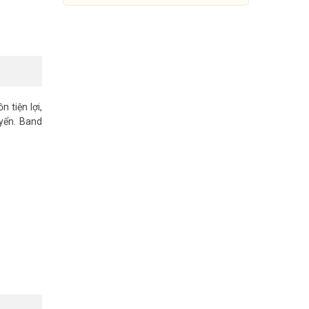
 tiện lợi,
yển. Band
Bộ phát WiFi 6 AX3000 Draytek
Vigor AP905
3.069.000đ
4.099.000đ
Mua Ngay