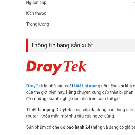
Nguồn cấp
Cổng PoE+ trên AP905 dùng để nhận nguồn từ switch PoE, 
nhanh hơn cổng Gigabit thông thường khi tải cao. Bốn cổng
Kích thước
Roaming trên AP905 có thực sự giữ đ
Trọng lượng
không?
Roaming chuẩn 802.11k/v giúp thiết bị chuyển sang AP 
Thông tin hãng sản xuất
ngắt khi người dùng đi từ phòng này sang phòng khác. Hi
AP905 có cần router DrayTek riêng để 
AP905 dùng độc lập được qua ứng dụng DrayTek Wireless hoặ
APM cho phép quản lý tập trung nhiều AP905 cùng lúc. Cl
Bộ phát wifi Draytek Vigor AP905 chịu tải 150 user, tíc
DrayTek
là nhà sản xuất
thiết bị mạng
nổi tiếng với khả
mạng, không cần dây điện riêng cho từng điểm phát. Li
của thế giới hiện nay. Hãng chuyên cung cấp thiết bị phần 
Tham khảo thêm hình ảnh tại
Facebook Vuhoangtelecom
đến những doanh nghiệp lớn nhỏ trên toàn thế giới.
Thiết bị mạng Draytek
cung cấp đa dạng các dòng sản 
router... thỏa mãn mọi nhu cầu của người dùng.
Sản phẩm có
chế độ bảo hành 24 tháng
và đang có giá b