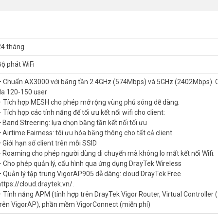
ess
ee https://cloud.draytek.vn/.
tual Controller (tích hợp trên VigorAP), phần mềm VigorConnect (miễn ph
24 tháng
Bộ phát WiFi
– Chuẩn AX3000 với băng tần 2.4GHz (574Mbps) và 5GHz (2402Mbps). Chị
đa 120-150 user
– Tích hợp MESH cho phép mở rộng vùng phủ sóng dễ dàng.
 ổn định khi tất cả cùng dùng mạng một lúc khôn
 Tích hợp các tính năng để tối ưu kết nối wifi cho client:
+ Band Streering: lựa chọn băng tần kết nối tối ưu
hi khoảng 80-100 thiết bị kết nối. Airtime Fairness phân chia băng thông 
+ Airtime Fairness: tôi ưu hóa băng thông cho tất cả client
ho quán cà phê, hội trường hoặc văn phòng có lượng người dùng đông v
+ Giới hạn số client trên mỗi SSID
+ Roaming cho phép người dùng di chuyển mà không lo mất kết nối Wifi.
o để mở rộng vùng phủ sóng?
– Cho phép quản lý, cấu hình qua ứng dụng DrayTek Wireless
– Quản lý tập trung VigorAP905 dễ dàng: cloud DrayTek Free
ờng truyền tốt nhất giữa các node. Người dùng di chuyển trong không
https://cloud.draytek.vn/.
ợp cho mặt bằng nhiều phòng hoặc nhiều tầng cần phủ sóng đều khắp mọ
– Tính năng APM (tính hợp trên DrayTek Vigor Router, Virtual Controller (
trên VigorAP), phần mềm VigorConnect (miễn phí)
uồn được cho thiết bị nào khác không?