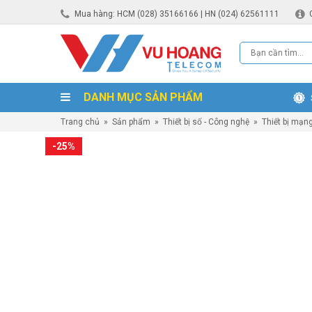
Mua hàng: HCM (028) 35166166 | HN (024) 62561111
DANH MỤC SẢN PHẨM
Trang chủ
»
Sản phẩm
»
Thiết bị số - Công nghệ
»
Thiết bị mạn
-25%