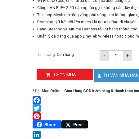
Wi-Fi 6 AX3000, chịu tải tối đa 120-150 user cùng lúc
Cổng LAN PoE+ 2.5G cấp nguồn gọn, không cần dây điện
Tích hợp Mesh mở rộng vùng phủ sóng cho không gian r
Roaming giữ kết nối liền mạch khi người dùng di chuyển
Band Steering và Airtime Fairness tối ưu băng thông cho 
Quản lý dễ dàng qua app DrayTek Wireless hoặc cloud m
Bộ
Tình trạng:
Còn hàng
-
+
phát
WiFi
6
AX3000
CHỌN MUA
TƯ VẤN MUA HÀ
Draytek
Vigor
AP905
* Đặt Mua Online -
Giao Hàng COD kiểm hàng & thanh toán tận
số
lượng
Facebook
Twitter
Pinterest
Share
Post