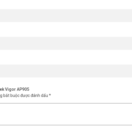
tek Vigor AP905
ng bắt buộc được đánh dấu
*