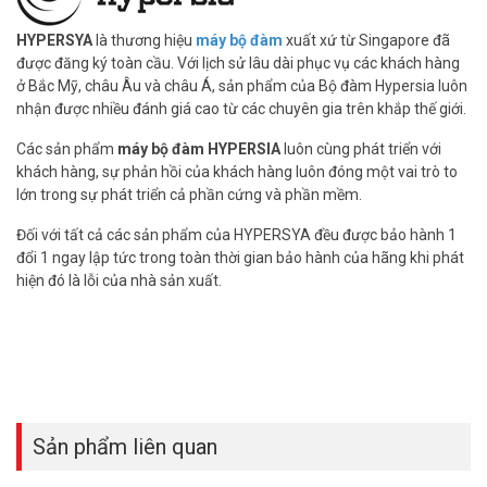
(028) 35 166 166 – (028) 3962 5555 – (024) 6256 1111 – (024)
3273 6666
để được hỗ trợ giá tốt nhất.
HYPERSYA
là thương hiệu
máy bộ đàm
xuất xứ từ Singapore đã
được đăng ký toàn cầu. Với lịch sử lâu dài phục vụ các khách hàng
ở Bắc Mỹ, châu Âu và châu Á, sản phẩm của Bộ đàm Hypersia luôn
Tham khảo các kênh thông tin khác tại Vuhoangtelecom:
nhận được nhiều đánh giá cao từ các chuyên gia trên khắp thế giới.
– Facebook:
https://www.facebook.com/vuhoangtelecom/
– Youtube:
https://www.youtube.com/c/VuhoangTVChannel
Các sản phẩm
máy bộ đàm HYPERSIA
luôn cùng phát triển với
– Google Plus:
https://plus.google.com/u/0/+VuhoangTelecom46
khách hàng, sự phản hồi của khách hàng luôn đóng một vai trò to
lớn trong sự phát triển cả phần cứng và phần mềm.
Đối với tất cả các sản phẩm của HYPERSYA đều được bảo hành 1
đổi 1 ngay lập tức trong toàn thời gian bảo hành của hãng khi phát
hiện đó là lỗi của nhà sản xuất.
Sản phẩm liên quan