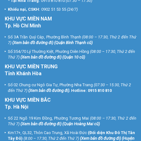
*
Tại Nha Trang:
0915 810 810
(07:30 – 17:30)
Khiếu nại, CSKH:
0902 51 53 55
(24/7)
KHU
VỰC MIỀN NAM
Tp. Hồ Chí Minh
Số 3A Trần Quý Cáp, Phường Bình Thạnh
(08:00 – 17:30, Thứ 2 đến Thứ
7)
(
Xem bản đồ đường đi
) (Quận Bình Thạnh cũ)
Số 354/70 Lý Thường Kiệt, Phường Diên Hồng
(08:00 – 17:30, Thứ 2 đến
Thứ 7)
(
Xem bản đồ đường đi
) (Quận 10 cũ)
KHU VỰC MIỀN TRUNG
Tỉnh Khánh Hòa
Số 02 Chung cư Ngô Gia Tự, Phường Nha Trang
(07:30 – 15:30, Thứ 2
đến Thứ 7)
(
Xem bản đồ đường đi
).
Hotline:
0915 810 810
KHU VỰC MIỀN BẮC
Tp. Hà Nội
Số 22 Ngõ 19 Kim Đồng, Phường Tương Mai
(08:00 – 17:30, Thứ 2 đến
Thứ 7)
(
Xem bản đồ đường đi
) (Quận Hoàng Mai cũ)
Km17+, QL32, Thôn Cao Trung, Xã Hoài Đức
(Đối diện Khu Đô Thị Tân
Tây Đô)
(8:00 – 17:30, Thứ 2 đến Thứ 7)
(
Xem bản đồ đường đi
) (Huyện