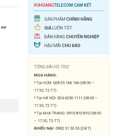
VUHOANG
TELECOM CAM KẾT
SẢN PHẨM
CHÍNH HÃNG
 nơi
GIÁ
LUÔN TỐT
BÁN HÀNG
CHUYÊN NGHIỆP
HẬU MÃI
CHU ĐÁO
TỔNG ĐÀI HỖ TRỢ:
MUA HÀNG:
* Tại HCM:
028 35 166 166
(08:00 –
17:30, T2-T7)
* Tại HÀ NỘI:
024 6256 1111
(08:00 –
17:30, T2-T7)
* Tại NHA TRANG:
0915 810 810
(08:00
– 17:30, T2-T7)
KHIẾU NẠI:
0902 51 53 55 (24/7)