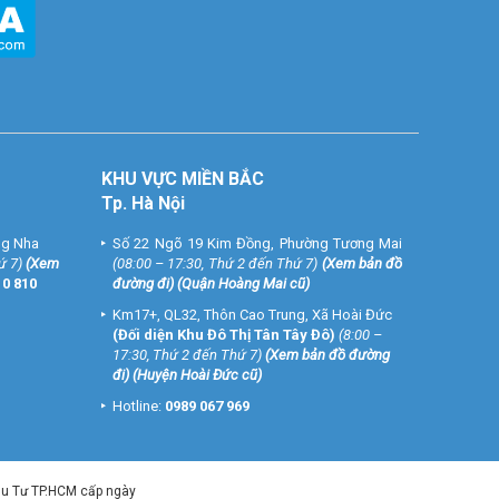
KHU VỰC MIỀN BẮC
Tp. Hà Nội
ng Nha
Số 22 Ngõ 19 Kim Đồng, Phường Tương Mai
ứ 7)
(
Xem
(08:00 – 17:30, Thứ 2 đến Thứ 7)
(
Xem bản đồ
10 810
đường đi
) (Quận Hoàng Mai cũ)
Km17+, QL32, Thôn Cao Trung, Xã Hoài Đức
(Đối diện Khu Đô Thị Tân Tây Đô)
(8:00 –
17:30, Thứ 2 đến Thứ 7)
(
Xem bản đồ đường
đi
) (Huyện Hoài Đức cũ)
Hotline:
0989 067 969
ầu Tư TP.HCM cấp ngày