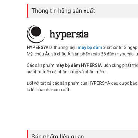
– Youtube:
https://www.youtube.com/c/VuhoangTVChan
– Google Plus:
Thông tin hãng sản xuất
https://plus.google.com/u/0/+VuhoangT
HYPERSYA
là thương hiệu
máy bộ đàm
xuất xứ từ Singapo
Mỹ, châu Âu và châu Á, sản phẩm của Bộ đàm Hypersia luô
Các sản phẩm
máy bộ đàm HYPERSIA
luôn cùng phát tri
sự phát triển cả phần cứng và phần mềm.
Đối với tất cả các sản phẩm của HYPERSYA đều được bảo hà
là lỗi của nhà sản xuất.
Sản phẩm liên quan