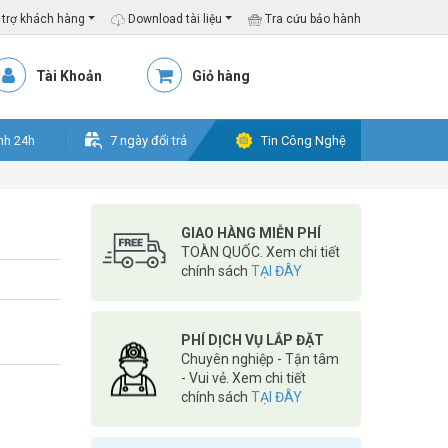
trợ khách hàng
Download tài liệu
Tra cứu bảo hành
Tài Khoản
Giỏ hàng
nh 24h
7 ngày đổi trả
Tin Công Nghệ
GIAO HÀNG MIỄN PHÍ
TOÀN QUỐC. Xem chi tiết
chính sách
TẠI ĐÂY
PHÍ DỊCH VỤ LẮP ĐẶT
Chuyên nghiệp - Tận tâm
- Vui vẻ. Xem chi tiết
chính sách
TẠI ĐÂY