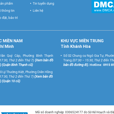
 sản phẩm
Tin tuyển dụng
 thông tin
Liên hệ
 đặt, bảo trì
C MIỀN NAM
KHU VỰC MIỀN TRUNG
Chí Minh
Tỉnh Khánh Hòa
rần Quý Cáp, Phường Bình Thạnh
Số 02 Chung cư Ngô Gia Tự, Phườ
 17:30, Thứ 2 đến Thứ 7)
(
Xem bản đồ
Trang
(07:30 – 15:30, Thứ 2 đến Th
) (Quận Bình Thạnh cũ)
bản đồ đường đi
).
Hotline:
0915 8
0 Lý Thường Kiệt, Phường Diên Hồng
 17:30, Thứ 2 đến Thứ 7)
(
Xem bản đồ
) (Quận 10 cũ)
Mã số doanh nghiệp: 0306524177 do Sở Kế Hoạch và Đ