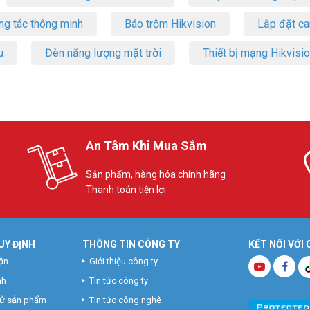
ng tác thông minh
Báo trộm Hikvision
Lắp đặt c
u
Đèn năng lượng mặt trời
Thiết bị mạng Hikvisi
An Tâm Khi Mua Sắm
Sản phẩm, hàng hóa chính hãng
Thanh toán tiện lợi
UY ĐỊNH
THÔNG TIN CÔNG TY
KẾT NỐI VỚI
ận
Giới thiệu công ty
nh
Tin tức công ty
hử sản phẩm
Tin tức công nghệ