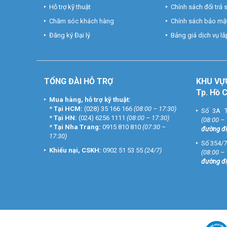
Hỗ trợ kỹ thuật
Chính sách đổi trả
Chăm sóc khách hàng
Chính sách bảo mật
Đăng ký Đại lý
Bảng giá dịch vụ lắp
TỔNG ĐÀI HỖ TRỢ
KHU
VỰ
Tp. Hồ 
Mua hàng, hỗ trợ kỹ thuật:
*
Tại HCM:
(028) 35 166 166
(08:00 – 17:30)
Số 3A T
*
Tại HN:
(024) 6256 1111
(08:00 – 17:30)
(08:00 –
*
Tại Nha Trang:
0915 810 810
(07:30 –
đường đi
17:30)
Số 354/7
Khiếu nại, CSKH:
0902 51 53 55
(24/7)
(08:00 –
đường đi