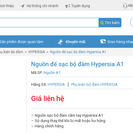
Hỗ 
Giới thiệu
Hệ thống chi nhánh
Tuyển dụng
Tìm kiếm
Sản phẩm được quan tâm
Khuyến mãi
Giao hàng nha
ụ kiện bộ đàm
»
HYPERSIA
»
Nguồn đế sạc bộ đàm Hypersia A1
Nguồn đế sạc bộ đàm Hypersia A1
Mã SP:
Nguồn A1
Hãng SX:
HYPERSIA
Phụ kiện bộ đàm HYPERSIA
Giá liên hệ
– Nguồn sạc bộ đàm cầm tay Hypersia A1
– Sử dụng thay thế khi bị mất hoặc hư hỏng
– Hàng chính hãng