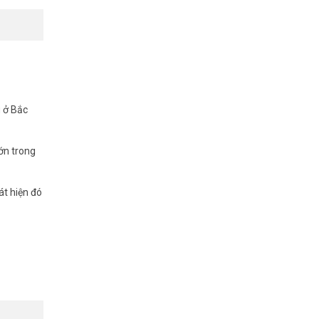
g ở Bắc
ớn trong
át hiện đó