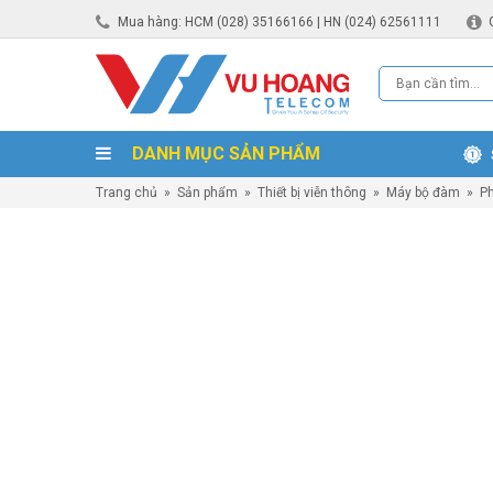
Mua hàng: HCM (028) 35166166 | HN (024) 62561111
DANH MỤC SẢN PHẨM
Trang chủ
»
Sản phẩm
»
Thiết bị viễn thông
»
Máy bộ đàm
»
Ph