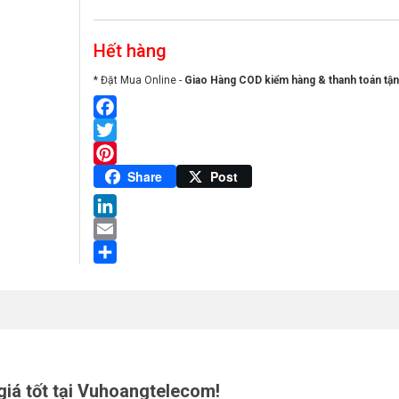
Hết hàng
* Đặt Mua Online -
Giao Hàng COD kiểm hàng & thanh toán tận
Facebook
Twitter
Pinterest
Share
Post
LinkedIn
Email
Share
iá tốt tại Vuhoangtelecom!