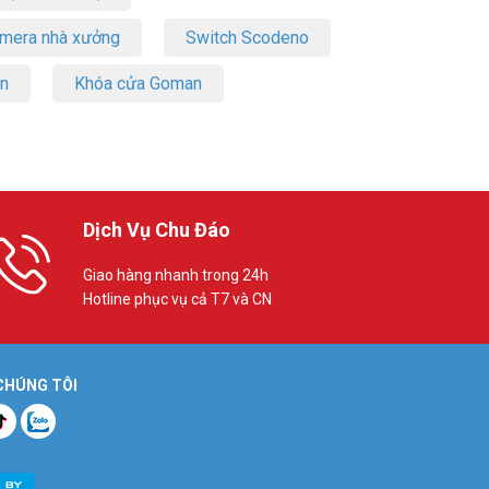
amera nhà xưởng
Switch Scodeno
on
Khóa cửa Goman
Dịch Vụ Chu Đáo
Giao hàng nhanh trong 24h
Hotline phục vụ cả T7 và CN
 CHÚNG TÔI