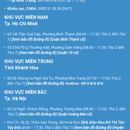
*
Tại Nha Trang:
0915 810 810
(07:30 – 17:30)
Khiếu nại, CSKH:
0902 51 53 55
(24/7)
KHU
VỰC MIỀN NAM
Tp. Hồ Chí Minh
Số 3A Trần Quý Cáp, Phường Bình Thạnh
(08:00 – 17:30, Thứ 2 đến Thứ
7)
(
Xem bản đồ đường đi
) (Quận Bình Thạnh cũ)
Số 354/70 Lý Thường Kiệt, Phường Diên Hồng
(08:00 – 17:30, Thứ 2 đến
Thứ 7)
(
Xem bản đồ đường đi
) (Quận 10 cũ)
KHU VỰC MIỀN TRUNG
Tỉnh Khánh Hòa
Số 02 Chung cư Ngô Gia Tự, Phường Nha Trang
(07:30 – 17:30, Thứ 2
đến Thứ 7)
(
Xem bản đồ đường đi
).
Hotline:
0915 810 810
KHU VỰC MIỀN BẮC
Tp. Hà Nội
Số 22 Ngõ 19 Kim Đồng, Phường Tương Mai
(08:00 – 17:30, Thứ 2 đến
Thứ 7)
(
Xem bản đồ đường đi
) (Quận Hoàng Mai cũ)
Km17+, QL32, Thôn Cao Trung, Xã Hoài Đức
(Đối diện Khu Đô Thị Tân
Tây Đô)
(8:00 – 17:30, Thứ 2 đến Thứ 7)
(
Xem bản đồ đường đi
) (Huyện