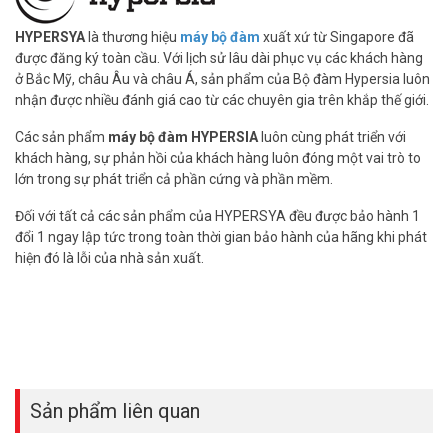
(028) 35 166 166 – (028) 3962 5555 – (024) 6256 1111 – (024)
3273 6666
để được hỗ trợ giá tốt nhất.
HYPERSYA
là thương hiệu
máy bộ đàm
xuất xứ từ Singapore đã
được đăng ký toàn cầu. Với lịch sử lâu dài phục vụ các khách hàng
ở Bắc Mỹ, châu Âu và châu Á, sản phẩm của Bộ đàm Hypersia luôn
Tham khảo các kênh thông tin khác tại Vuhoangtelecom:
nhận được nhiều đánh giá cao từ các chuyên gia trên khắp thế giới.
– Facebook:
https://www.facebook.com/vuhoangtelecom/
– Youtube:
https://www.youtube.com/c/VuhoangTVChannel
Các sản phẩm
máy bộ đàm HYPERSIA
luôn cùng phát triển với
– Google Plus:
https://plus.google.com/u/0/+VuhoangTelecom46
khách hàng, sự phản hồi của khách hàng luôn đóng một vai trò to
lớn trong sự phát triển cả phần cứng và phần mềm.
Đối với tất cả các sản phẩm của HYPERSYA đều được bảo hành 1
đổi 1 ngay lập tức trong toàn thời gian bảo hành của hãng khi phát
hiện đó là lỗi của nhà sản xuất.
Sản phẩm liên quan