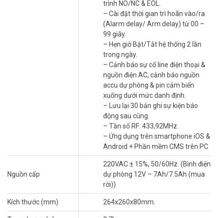
Lắp SIM và cấu hình cảnh báo
trình NO/NC & EOL.
– Cài đặt thời gian trì hoãn vào/ra
Lắp SIM 4G vào khe trên trung tâm, sau đó nhập 5 số điện thoại
(Alarm delay/ Arm delay) từ 00 –
nhận cảnh báo qua bàn phím LCD. Kiểm tra tín hiệu mạng trước khi
99 giây.
kích hoạt. Hướng dẫn chi tiết đi kèm đảm bảo bạn dễ dàng cài đặt
– Hẹn giờ Bật/Tắt hệ thống 2 lần
báo động KARASSN KS-858G-4G.
trong ngày.
– Cảnh báo sự cố line điện thoại &
Kết nối cảm biến và remote
nguồn điện AC, cảnh báo nguồn
Kết nối cảm biến từ, hồng ngoại bằng tần số RF 433,92MHz,
accu dự phòng & pin cảm biến
khoảng cách lên đến 100m. Đăng ký remote bằng mã lập trình,
xuống dưới mức danh định.
đảm bảo chỉ người dùng được phép thao tác. Tìm hiểu cách cài đặt
– Lưu lại 30 bản ghi sự kiện báo
cảm biến KARASSN.
động sau cùng.
– Tần số RF: 433,92MHz.
Các chế độ báo động
– Ứng dụng trên smartphone iOS &
Thiết bị hỗ trợ ba chế độ: còi hú tại chỗ, gọi điện, hoặc ghi âm thông
Android + Phần mềm CMS trên PC
báo. Chế độ “Home Arm” cho phép tắt một số vùng khi ở nhà, vẫn
220VAC ± 15%, 50/60Hz. (Bình điện
bảo vệ cửa chính, cửa sổ. Chế độ “Away Arm” kích hoạt toàn bộ
Nguồn cấp
dự phòng 12V – 7Ah/7.5Ah (mua
vùng khi vắng nhà.
rời))
So sánh KARASSN KS-858G-4G với các
Kích thước (mm)
264x260x80mm.
dòng khác