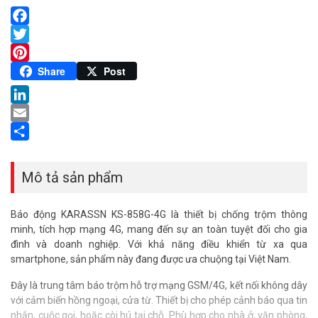
Facebook
Twitter
Pinterest
Share
Post
LinkedIn
Email
Share
Mô tả sản phẩm
Báo động KARASSN KS-858G-4G là thiết bị chống trộm thông
minh, tích hợp mạng 4G, mang đến sự an toàn tuyệt đối cho gia
đình và doanh nghiệp. Với khả năng điều khiển từ xa qua
smartphone, sản phẩm này đang được ưa chuộng tại Việt Nam.
Đây là trung tâm báo trộm hỗ trợ mạng GSM/4G, kết nối không dây
với cảm biến hồng ngoại, cửa từ. Thiết bị cho phép cảnh báo qua tin
nhắn, cuộc gọi, hoặc còi hú tại chỗ. Phù hợp cho nhà ở, văn phòng,