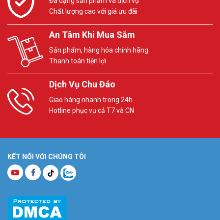
Đa dạng sản phẩm và dịch vụ
Chất lượng cao với giá ưu đãi
An Tâm Khi Mua Sắm
Sản phẩm, hàng hóa chính hãng
Thanh toán tiện lợi
Dịch Vụ Chu Đáo
Giao hàng nhanh trong 24h
Hotline phục vụ cả T7 và CN
KẾT NỐI VỚI CHÚNG TÔI