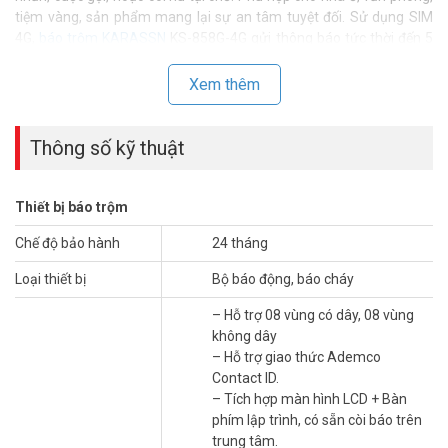
tiệm vàng, sản phẩm mang lại sự an tâm tuyệt đối. Sử dụng SIM
4G,
báo trộm KARASSN
KS-858G-4G gửi thông báo tức thời đến 5
số điện thoại cài đặt sẵn. Kết nối ổn định, không phụ thuộc vào WiFi,
đảm bảo hoạt động ngay cả khi mất điện. Đây là ưu điểm vượt trội
Xem thêm
so với các thiết bị chỉ dùng mạng WiFi.
Thông số kỹ thuật
Thiết bị báo trộm
Chế độ bảo hành
24 tháng
Loại thiết bị
Bộ báo động, báo cháy
– Hỗ trợ 08 vùng có dây, 08 vùng
không dây
– Hỗ trợ giao thức Ademco
Contact ID.
– Tích hợp màn hình LCD + Bàn
Tính năng nổi bật của báo động KARASSN
phím lập trình, có sẵn còi báo trên
KS-858G-4G
trung tâm.