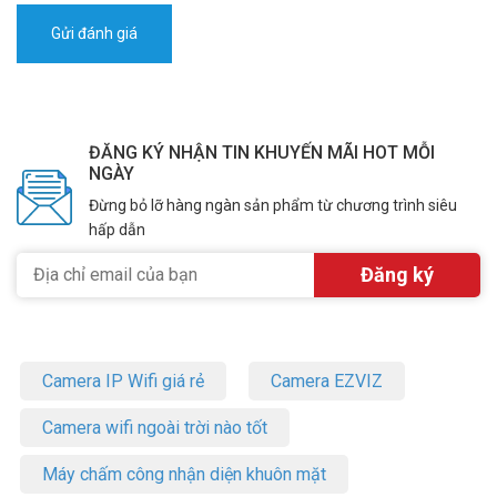
– Cảnh báo sự cố line điện thoại & nguồn điện AC, cảnh báo nguồn
accu dự phòng & pin cảm biến xuống dưới mức danh định.
– Lưu lại 30 bản ghi sự kiện báo động sau cùng.
– Tần số RF: 433,92MHz.
– Ứng dụng trên smartphone iOS & Android + Phần mềm CMS trên
PC
– Nguồn cấp: 220VAC ± 15%, 50/60Hz.
ĐĂNG KÝ NHẬN TIN KHUYẾN MÃI HOT MỖI
NGÀY
– Bình điện dự phòng 12V – 7Ah/7.5Ah (mua rời) hoạt động ít nhất
24h khi mất hoàn toàn nguồn điện lưới.
Đừng bỏ lỡ hàng ngàn sản phẩm từ chương trình siêu
– Kích thước: 264x260x80mm.
hấp dẫn
– Trọng lượng: 3.7Kg.
– Độ ẩm: 40 – 70%.
– Xuất xứ: Trung Quốc.
– Bảo hành: 24 tháng.
Báo động KARASSN KS-858G-4G là lựa chọn hoàn hảo để bảo vệ
gia đình, cửa hàng, hoặc văn phòng với công nghệ 4G hiện đại. Liên
Camera IP Wifi giá rẻ
Camera EZVIZ
hệ để được tư vấn và lắp đặt báo động Picotech với giá ưu đãi. Xin
vui lòng liên hệ HOTLINE
1900.9259
để được hỗ trợ tốt nhất. Tham
Camera wifi ngoài trời nào tốt
khảo thêm thông tin tại
Facebook Vuhoangtelecom
nhé.
Máy chấm công nhận diện khuôn mặt