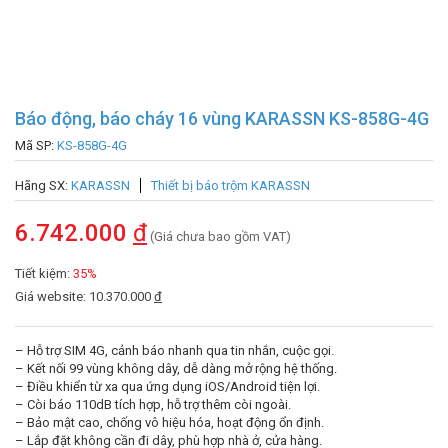
Báo động, báo cháy 16 vùng KARASSN KS-858G-4G
Mã SP:
KS-858G-4G
Hãng SX:
KARASSN
Thiết bị báo trộm KARASSN
6.742.000
đ
(Giá chưa bao gồm VAT)
Tiết kiệm:
35%
Giá website: 10.370.000
đ
– Hỗ trợ SIM 4G, cảnh báo nhanh qua tin nhắn, cuộc gọi.
– Kết nối 99 vùng không dây, dễ dàng mở rộng hệ thống.
– Điều khiển từ xa qua ứng dụng iOS/Android tiện lợi.
– Còi báo 110dB tích hợp, hỗ trợ thêm còi ngoài.
– Bảo mật cao, chống vô hiệu hóa, hoạt động ổn định.
– Lắp đặt không cần đi dây, phù hợp nhà ở, cửa hàng.