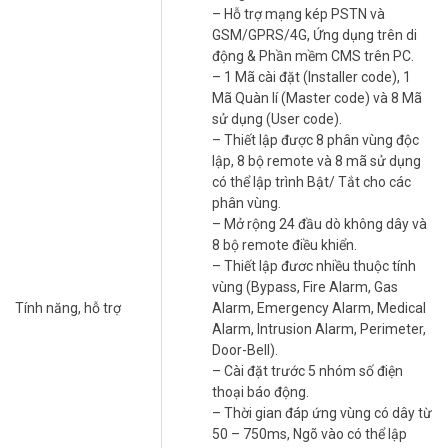
– Hỗ trợ mạng kép PSTN và
Hỗ trợ 99 vùng không dây
GSM/GPRS/4G, Ứng dụng trên di
Thiết bị kết nối tối đa 99 vùng cảm biến không dây, mỗi vùng có thể
động & Phần mềm CMS trên PC.
tùy chỉnh thuộc tính như báo trộm, cháy, hoặc khẩn cấp. Bạn có thể
– 1 Mã cài đặt (Installer code), 1
mở rộng hệ thống cho nhà xưởng, cửa hàng lớn. Xem thêm cảm
Mã Quàn lí (Master code) và 8 Mã
biến hồng ngoại KARASSN.
sử dụng (User code).
– Thiết lập được 8 phân vùng độc
Điều khiển từ xa qua ứng dụng
lập, 8 bộ remote và 8 mã sử dụng
Ứng dụng di động iOS/Android cho phép bật/tắt báo động, kiểm
có thể lập trình Bật/ Tắt cho các
tra trạng thái từ bất kỳ đâu. Tính năng ghi âm cảnh báo 20 giây
phân vùng.
giúp bạn nhận diện tình huống nhanh.
Bộ báo trộm không dây
– Mở rộng 24 đầu dò không dây và
KARASSN
này mang đến sự tiện lợi vượt trội.
8 bộ remote điều khiển.
– Thiết lập đươc nhiều thuộc tính
Còi báo mạnh mẽ
vùng (Bypass, Fire Alarm, Gas
Tính năng, hỗ trợ
Alarm, Emergency Alarm, Medical
Còi tích hợp đạt mức âm thanh 110dB, đủ để cảnh báo và xua đuổi
Alarm, Intrusion Alarm, Perimeter,
kẻ gian. Bạn có thể lắp thêm còi ngoài để tăng cường hiệu quả.
Door-Bell).
Thiết bị hỗ trợ 8 remote điều khiển, giúp thao tác dễ dàng.
– Cài đặt trước 5 nhóm số điện
Hướng dẫn sử dụng báo động KARASSN
thoại báo động.
– Thời gian đáp ứng vùng có dây từ
KS-858G-4G
50 – 750ms, Ngõ vào có thể lập