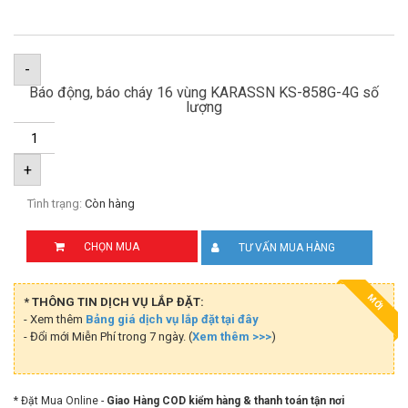
-
Báo động, báo cháy 16 vùng KARASSN KS-858G-4G số
lượng
+
Tình trạng:
Còn hàng
CHỌN MUA
TƯ VẤN MUA HÀNG
MỚI
* THÔNG TIN DỊCH VỤ LẮP ĐẶT:
- Xem thêm
Bảng giá dịch vụ lắp đặt tại đây
- Đổi mới Miễn Phí trong 7 ngày. (
Xem thêm >>>
)
* Đặt Mua Online -
Giao Hàng COD kiểm hàng & thanh toán tận nơi