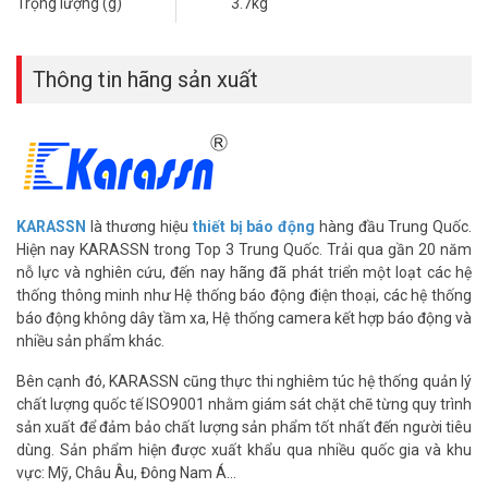
Trọng lượng (g)
3.7kg
Ưu điểm của SIM 4G
So với các thiết bị WiFi, báo động KARASSN có SIM 4G hoạt động
độc lập, không lo mất kết nối khi WiFi yếu. Tốc độ truyền tín hiệu
Thông tin hãng sản xuất
nhanh, phù hợp cho khu vực nông thôn hoặc vùng tín hiệu WiFi
kém. Điều này đảm bảo an ninh liên tục.
Bảo mật và độ bền
Hệ thống mã hóa tiên tiến ngăn chặn kẻ gian vô hiệu hóa thiết bị.
Nguồn dự phòng 12V-7Ah (mua riêng) duy trì hoạt động 24 giờ khi
KARASSN
là thương hiệu
thiết bị báo động
hàng đầu Trung Quốc.
mất điện. Thiết bị hoạt động ổn định ở nhiệt độ -10°C đến +55°C.
Hiện nay KARASSN trong Top 3 Trung Quốc. Trải qua gần 20 năm
nỗ lực và nghiên cứu, đến nay hãng đã phát triển một loạt các hệ
Dễ sử dụng cho mọi đối tượng
thống thông minh như Hệ thống báo động điện thoại, các hệ thống
Giao diện bàn phím LCD thân thiện, phù hợp với người lớn tuổi hoặc
báo động không dây tầm xa, Hệ thống camera kết hợp báo động và
không rành công nghệ. Hướng dẫn cài đặt báo động KARASSN KS-
nhiều sản phẩm khác.
858G-4G rõ ràng, không cần kỹ thuật viên. Sản phẩm lý tưởng cho
mọi gia đình Việt.
Bên cạnh đó, KARASSN cũng thực thi nghiêm túc hệ thống quản lý
chất lượng quốc tế ISO9001 nhằm giám sát chặt chẽ từng quy trình
Ứng dụng thực tế của báo động KARASSN
sản xuất để đảm bảo chất lượng sản phẩm tốt nhất đến người tiêu
KS-858G-4G
dùng. Sản phẩm hiện được xuất khẩu qua nhiều quốc gia và khu
vực: Mỹ, Châu Âu, Đông Nam Á…
Phù hợp cho nhà riêng và cửa hàng