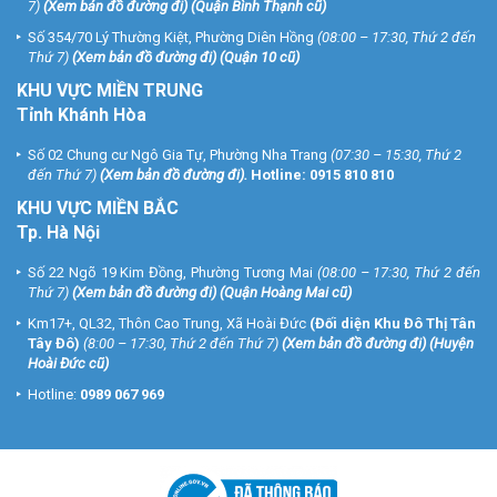
7)
(
Xem bản đồ đường đi
) (Quận Bình Thạnh cũ)
Số 354/70 Lý Thường Kiệt, Phường Diên Hồng
(08:00 – 17:30, Thứ 2 đến
Thứ 7)
(
Xem bản đồ đường đi
) (Quận 10 cũ)
KHU VỰC MIỀN TRUNG
Tỉnh Khánh Hòa
Số 02 Chung cư Ngô Gia Tự, Phường Nha Trang
(07:30 – 15:30, Thứ 2
đến Thứ 7)
(
Xem bản đồ đường đi
).
Hotline:
0915 810 810
KHU VỰC MIỀN BẮC
Tp. Hà Nội
Số 22 Ngõ 19 Kim Đồng, Phường Tương Mai
(08:00 – 17:30, Thứ 2 đến
Thứ 7)
(
Xem bản đồ đường đi
) (Quận Hoàng Mai cũ)
Km17+, QL32, Thôn Cao Trung, Xã Hoài Đức
(Đối diện Khu Đô Thị Tân
Tây Đô)
(8:00 – 17:30, Thứ 2 đến Thứ 7)
(
Xem bản đồ đường đi
) (Huyện
Hoài Đức cũ)
Hotline:
0989 067 969