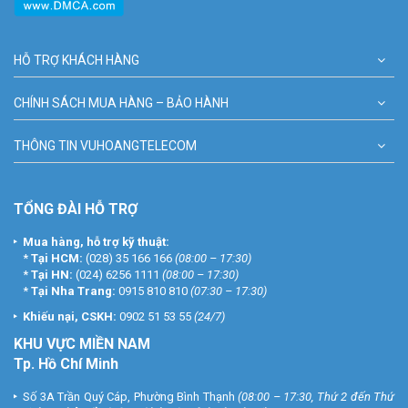
HỖ TRỢ KHÁCH HÀNG
CHÍNH SÁCH MUA HÀNG – BẢO HÀNH
THÔNG TIN VUHOANGTELECOM
TỔNG ĐÀI HỖ TRỢ
Mua hàng, hỗ trợ kỹ thuật:
*
Tại HCM:
(028) 35 166 166
(08:00 – 17:30)
*
Tại HN:
(024) 6256 1111
(08:00 – 17:30)
*
Tại Nha Trang:
0915 810 810
(07:30 – 17:30)
Khiếu nại, CSKH:
0902 51 53 55
(24/7)
KHU
VỰC MIỀN NAM
Tp. Hồ Chí Minh
Số 3A Trần Quý Cáp, Phường Bình Thạnh
(08:00 – 17:30, Thứ 2 đến Thứ