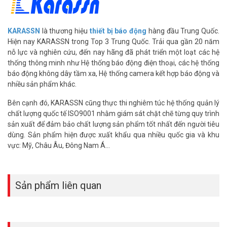
bàn phím LCD. Kết nối cảm biến không dây ở tần số 433,92MHz,
khoảng cách tối đa 100m. Hướng dẫn chi tiết đi kèm giúp bạn tự cài
đặt dễ dàng.
KARASSN
là thương hiệu
thiết bị báo động
hàng đầu Trung Quốc.
Hiện nay KARASSN trong Top 3 Trung Quốc. Trải qua gần 20 năm
Lưu ý khi lắp đặt
nỗ lực và nghiên cứu, đến nay hãng đã phát triển một loạt các hệ
thống thông minh như Hệ thống báo động điện thoại, các hệ thống
Đặt trung tâm ở vị trí trung tâm, tránh nhiễu sóng. Kiểm tra pin cảm
báo động không dây tầm xa, Hệ thống camera kết hợp báo động và
biến định kỳ để đảm bảo hiệu suất. Tìm hiểu cách lắp đặt báo động
nhiều sản phẩm khác.
KAR –ASSN.
Ứng dụng thực tế
Bên cạnh đó, KARASSN cũng thực thi nghiêm túc hệ thống quản lý
chất lượng quốc tế ISO9001 nhằm giám sát chặt chẽ từng quy trình
Báo cháy không dây KARASSN KS-W2E-4G phù hợp cho nhà
sản xuất để đảm bảo chất lượng sản phẩm tốt nhất đến người tiêu
xưởng, kho hàng, biệt thự, văn phòng, cửa hàng. Thiết bị không cần
dùng. Sản phẩm hiện được xuất khẩu qua nhiều quốc gia và khu
đi dây, dễ dàng mở rộng với 96 đầu dò không dây. Hệ thống giám
vực: Mỹ, Châu Âu, Đông Nam Á…
sát từ xa giúp chủ doanh nghiệp quản lý an ninh hiệu quả.
So sánh với sản phẩm cùng phân khúc
Sản phẩm liên quan
So với Picotech PCA-959GSM-4G, báo động KARASSN KS-W2E-4G
có giao diện thân thiện hơn, hỗ trợ 40 vùng thay vì 32. Giá cả cạnh
tranh, dễ lắp đặt, phù hợp người dùng phổ thông. Tính năng đa
mạng TCP/IP, 4G vượt trội các dòng chỉ dùng WiFi.