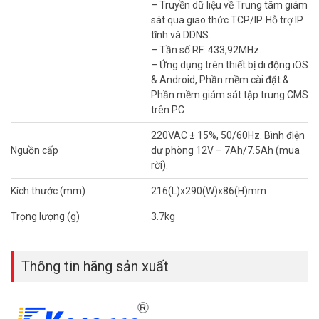
– Truyền dữ liệu về Trung tâm giám
Telecom.
sát qua giao thức TCP/IP. Hỗ trợ IP
tĩnh và DDNS.
Phân biệt báo động, báo cháy và kết nối
– Tần số RF: 433,92MHz.
Báo động và báo cháy
– Ứng dụng trên thiết bị di động iOS
& Android, Phần mềm cài đặt &
Thiết bị báo trộm 40 vùng KS-W2E-4G phát hiện chuyển động hoặc
Phần mềm giám sát tập trung CMS
mở cửa trái phép, đồng thời cảnh báo khói, nhiệt độ cao. Còi báo
trên PC
kích hoạt tại chỗ, kết hợp thông báo qua SIM 4G. Chế độ Home Arm
và Away Arm linh hoạt theo nhu cầu.
220VAC ± 15%, 50/60Hz. Bình điện
Nguồn cấp
dự phòng 12V – 7Ah/7.5Ah (mua
SIM 4G so với WiFi
rời).
Báo động dùng SIM 4G
KS-W2E-4G hoạt động độc lập, không phụ
Kích thước (mm)
216(L)x290(W)x86(H)mm
thuộc WiFi, lý tưởng cho khu vực mạng yếu. WiFi hỗ trợ giám sát
qua ứng dụng iOS/Android. Kết nối kép đảm bảo thông báo không
Trọng lượng (g)
3.7kg
bị gián đoạn.
Hướng dẫn cài đặt đơn giản cho báo động
Thông tin hãng sản xuất
KARASSN KS-W2E-4G
Các bước cơ bản
Lắp SIM 4G vào trung tâm, nhập 8 số điện thoại nhận cảnh báo qua