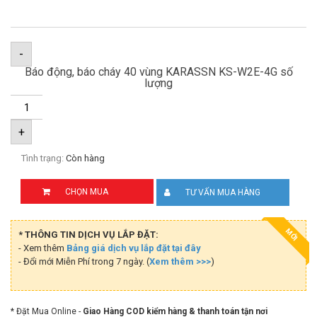
-
Báo động, báo cháy 40 vùng KARASSN KS-W2E-4G số
lượng
+
Tình trạng:
Còn hàng
CHỌN MUA
TƯ VẤN MUA HÀNG
MỚI
* THÔNG TIN DỊCH VỤ LẮP ĐẶT:
- Xem thêm
Bảng giá dịch vụ lắp đặt tại đây
- Đổi mới Miễn Phí trong 7 ngày. (
Xem thêm >>>
)
* Đặt Mua Online -
Giao Hàng COD kiểm hàng & thanh toán tận nơi