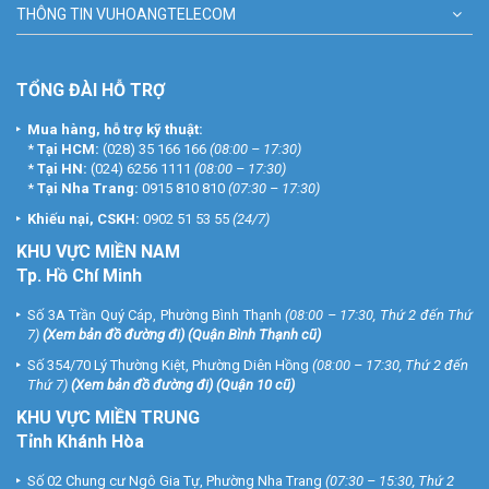
THÔNG TIN VUHOANGTELECOM
TỔNG ĐÀI HỖ TRỢ
Mua hàng, hỗ trợ kỹ thuật:
*
Tại HCM:
(028) 35 166 166
(08:00 – 17:30)
*
Tại HN:
(024) 6256 1111
(08:00 – 17:30)
*
Tại Nha Trang:
0915 810 810
(07:30 – 17:30)
Khiếu nại, CSKH:
0902 51 53 55
(24/7)
KHU
VỰC MIỀN NAM
Tp. Hồ Chí Minh
Số 3A Trần Quý Cáp, Phường Bình Thạnh
(08:00 – 17:30, Thứ 2 đến Thứ
7)
(
Xem bản đồ đường đi
) (Quận Bình Thạnh cũ)
Số 354/70 Lý Thường Kiệt, Phường Diên Hồng
(08:00 – 17:30, Thứ 2 đến
Thứ 7)
(
Xem bản đồ đường đi
) (Quận 10 cũ)
KHU VỰC MIỀN TRUNG
Tỉnh Khánh Hòa
Số 02 Chung cư Ngô Gia Tự, Phường Nha Trang
(07:30 – 15:30, Thứ 2