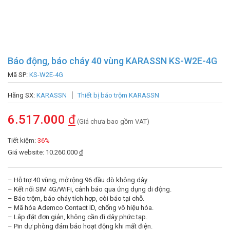
Báo động, báo cháy 40 vùng KARASSN KS-W2E-4G
Mã SP:
KS-W2E-4G
Hãng SX:
KARASSN
Thiết bị báo trộm KARASSN
6.517.000
đ
(Giá chưa bao gồm VAT)
Tiết kiệm:
36%
Giá website: 10.260.000
đ
– Hỗ trợ 40 vùng, mở rộng 96 đầu dò không dây.
– Kết nối SIM 4G/WiFi, cảnh báo qua ứng dụng di động.
– Báo trộm, báo cháy tích hợp, còi báo tại chỗ.
– Mã hóa Ademco Contact ID, chống vô hiệu hóa.
– Lắp đặt đơn giản, không cần đi dây phức tạp.
– Pin dự phòng đảm bảo hoạt động khi mất điện.