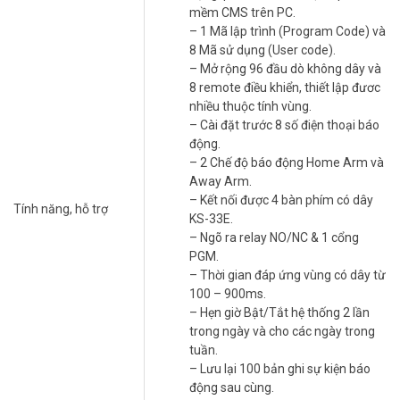
Độ bền và bảo mật
mềm CMS trên PC.
– 1 Mã lập trình (Program Code) và
Sản phẩm sử dụng mã hóa Ademco Contact ID, ngăn chặn vô hiệu
8 Mã sử dụng (User code).
hóa từ bên ngoài. Pin dự phòng 12V-7Ah (mua riêng) đảm bảo
– Mở rộng 96 đầu dò không dây và
hoạt động liên tục khi mất điện. Thiết bị hoạt động ổn định ở nhiệt
8 remote điều khiển, thiết lập đươc
độ -10°C đến +50°C.
nhiều thuộc tính vùng.
Báo động KARASSN hỗ trợ 40 vùng báo
– Cài đặt trước 8 số điện thoại báo
động.
động
– 2 Chế độ báo động Home Arm và
40 vùng báo động là gì?
Away Arm.
– Kết nối được 4 bàn phím có dây
Mỗi vùng là một khu vực được giám sát bởi cảm biến (hồng ngoại,
Tính năng, hỗ trợ
KS-33E.
cửa từ, báo khói).
Báo trộm KARASSN
KS-W2E-4G quản lý 40 vùng,
– Ngõ ra relay NO/NC & 1 cổng
phù hợp cho không gian lớn như nhà xưởng, kho hàng. Người dùng
PGM.
có thể đặt tên và tùy chỉnh từng vùng.
– Thời gian đáp ứng vùng có dây từ
Ứng dụng thực tế
100 – 900ms.
– Hẹn giờ Bật/Tắt hệ thống 2 lần
Hệ thống lý tưởng cho biệt thự, văn phòng, cửa hàng, hoặc nhà
trong ngày và cho các ngày trong
xưởng. Ví dụ, bạn có thể cài đặt vùng báo cháy cho khu bếp, báo
tuần.
trộm cho cửa chính.
– Lưu lại 100 bản ghi sự kiện báo
động sau cùng.
*** Xem thêm
cảm biến báo khói KARASSN
giá rẻ tại Vũ Hoàng