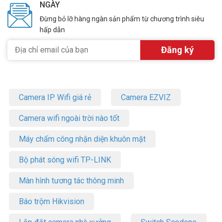
– Kích thước: 216(L)x290(W)x86(H)mm.
NGÀY
– Trọng lượng: 3.7Kg.
Đừng bỏ lỡ hàng ngàn sản phẩm từ chương trình siêu
– Xuất xứ: Trung Quốc.
hấp dẫn
– Bảo hành: 24 tháng.
Báo động KARASSN KS-W2E-4G mang đến giải pháp an ninh toàn
diện với 40 vùng, kết nối 4G/WiFi, dễ sử dụng. Sản phẩm lý tưởng
cho nhà xưởng, văn phòng, biệt thự. Liên hệ ngay để nhận tư vấn
miễn phí và đặt mua – Giao hàng tận nơi toàn quốc. Xin vui lòng
liên hệ HOTLINE
1900.9259
để được hỗ trợ tốt nhất. Tham khảo
Camera IP Wifi giá rẻ
Camera EZVIZ
thêm thông tin tại
Facebook Vuhoangtelecom
nhé.
Camera wifi ngoài trời nào tốt
Máy chấm công nhận diện khuôn mặt
Bộ phát sóng wifi TP-LINK
Màn hình tương tác thông minh
Báo trộm Hikvision