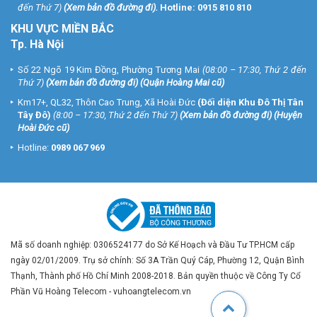
đến Thứ 7)
(
Xem bản đồ đường đi
).
Hotline:
0915 810 810
KHU VỰC MIỀN BẮC
Tp. Hà Nội
Số 22 Ngõ 19 Kim Đồng, Phường Tương Mai
(08:00 – 17:30, Thứ 2 đến
Thứ 7)
(
Xem bản đồ đường đi
) (Quận Hoàng Mai cũ)
Km17+, QL32, Thôn Cao Trung, Xã Hoài Đức
(Đối diện Khu Đô Thị Tân
Tây Đô)
(8:00 – 17:30, Thứ 2 đến Thứ 7)
(
Xem bản đồ đường đi
) (Huyện
Hoài Đức cũ)
Hotline:
0989 067 969
Mã số doanh nghiệp: 0306524177 do Sở Kế Hoạch và Đầu Tư TP.HCM cấp
ngày 02/01/2009. Trụ sở chính: Số 3A Trần Quý Cáp, Phường 12, Quận Bình
Thạnh, Thành phố Hồ Chí Minh 2008-2018. Bản quyền thuộc về Công Ty Cổ
Phần Vũ Hoàng Telecom - vuhoangtelecom.vn