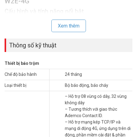
W2E-4G
Cấu hình và tính năng nổi bật
Báo động KARASSN KS-W2E-4G hỗ trợ 40 vùng (32 không dây, 8 có
Xem thêm
dây), tích hợp mạng TCP/IP, GSM/4G. Thiết bị cho phép gửi cảnh
báo qua tin nhắn, cuộc gọi, hoặc ứng dụng di động. Còi báo tích hợp
và khả năng kết nối 4 bàn phím có dây KS-33E tăng cường khả
Thông số kỹ thuật
năng điều khiển.
Thiết bị báo trộm
Chế độ bảo hành
24 tháng
Loại thiết bị
Bộ báo động, báo cháy
– Hỗ trợ 08 vùng có dây, 32 vùng
không dây
– Tương thích với giao thức
Ademco Contact ID.
– Hỗ trợ mạng kép TCP/IP và
mạng di động 4G, ứng dụng trên di
động, phần mềm cài đặt & phần