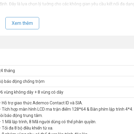
định. Đây là lựa chọn lý tưởng cho các không gian yêu cầu kết nối đa dạn
Xem thêm
24 tháng
Bộ báo động chống trộm
96 vùng không dây + 8 vùng có dây
– Hỗ trợ giao thức Ademco Contact ID và SIA.
– Tích hợp màn hình LCD ma trận điểm 128*64 & Bàn phím lập trình 4*4.
còi báo động trung tâm.
– 1 Mã lập trình, 8 Mã người dùng có thể phân quyền.
 Tối đa 8 bộ điều khiển từ xa.