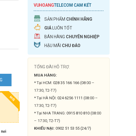
VUHOANG
TELECOM CAM KẾT
SẢN PHẨM
CHÍNH HÃNG
GIÁ
LUÔN TỐT
BÁN HÀNG
CHUYÊN NGHIỆP
HẬU MÃI
CHU ĐÁO
TỔNG ĐÀI HỖ TRỢ:
MUA HÀNG:
NG
* Tại HCM:
028 35 166 166
(08:00 –
4G
17:30, T2-T7)
MỚI
* Tại HÀ NỘI:
024 6256 1111
(08:00 –
17:30, T2-T7)
* Tại NHA TRANG:
0915 810 810
(08:00
– 17:30, T2-T7)
KHIẾU NẠI:
0902 51 53 55 (24/7)
 nơi