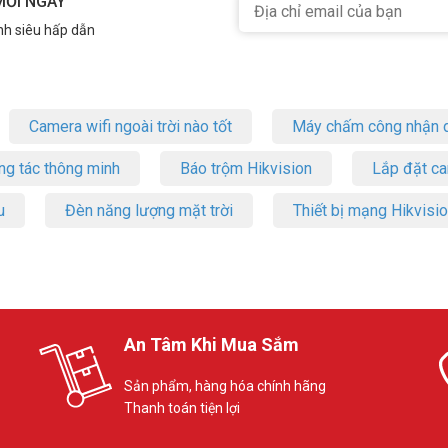
MỖI NGÀY
nh siêu hấp dẫn
t trội với công nghệ đa mạng, 96 vùng không dây, và quản lý qua sm
bộ báo động đa mạng giá tốt tại TP.HCM/Hà Nội. Tham khảo thêm thôn
Camera wifi ngoài trời nào tốt
Máy chấm công nhận d
ng tác thông minh
Báo trộm Hikvision
Lắp đặt c
u
Đèn năng lượng mặt trời
Thiết bị mạng Hikvisi
An Tâm Khi Mua Sắm
Sản phẩm, hàng hóa chính hãng
Thanh toán tiện lợi