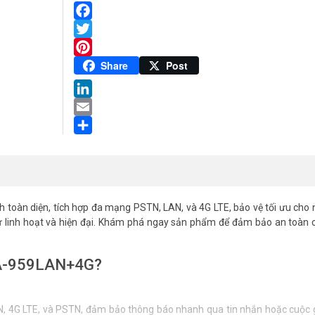
Facebook
Twitter
Pinterest
Share
Post
LinkedIn
Email
Share
nh toàn diện, tích hợp đa mạng PSTN, LAN, và 4G LTE, bảo vệ tối ưu cho 
 sự linh hoạt và hiện đại. Khám phá ngay sản phẩm để đảm bảo an toàn
CA-959LAN+4G?
4G LTE, và PSTN, đảm bảo thông báo nhanh qua tin nhắn hoặc cuộc gọ