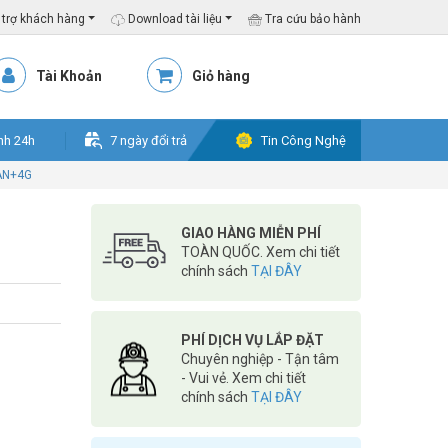
trợ khách hàng
Download tài liệu
Tra cứu bảo hành
Tài Khoản
Giỏ hàng
nh 24h
7 ngày đổi trả
Tin Công Nghệ
AN+4G
GIAO HÀNG MIỄN PHÍ
TOÀN QUỐC. Xem chi tiết
chính sách
TẠI ĐÂY
PHÍ DỊCH VỤ LẮP ĐẶT
Chuyên nghiệp - Tận tâm
- Vui vẻ. Xem chi tiết
chính sách
TẠI ĐÂY