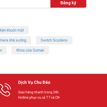
artphone.
g tin tại
iện khuôn mặt
amera nhà xưởng
Switch Scodeno
on
Khóa cửa Goman
Dịch Vụ Chu Đáo
Giao hàng nhanh trong 24h
Hotline phục vụ cả T7 và CN