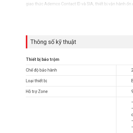
giao thức Ademco Contact ID và SIA, thiết bị vận hành ổn 
Thông số kỹ thuật
Thiết bị báo trộm
Chế độ bảo hành
Loại thiết bị
Hỗ trợ Zone
–