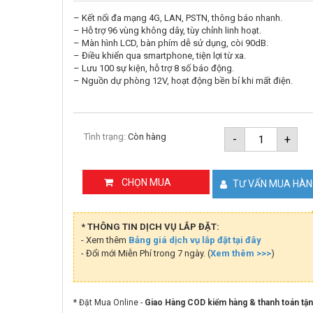
– Kết nối đa mạng 4G, LAN, PSTN, thông báo nhanh.
– Hỗ trợ 96 vùng không dây, tùy chỉnh linh hoạt.
– Màn hình LCD, bàn phím dễ sử dụng, còi 90dB.
– Điều khiển qua smartphone, tiện lợi từ xa.
– Lưu 100 sự kiện, hỗ trợ 8 số báo động.
– Nguồn dự phòng 12V, hoạt động bền bỉ khi mất điện.
Báo
Tình trạng:
Còn hàng
-
+
động
đa
mạng
Picotech
CHỌN MUA
TƯ VẤN MUA HÀ
PCA-
959LAN+
số
lượng
* THÔNG TIN DỊCH VỤ LẮP ĐẶT:
- Xem thêm
Bảng giá dịch vụ lắp đặt tại đây
- Đổi mới Miễn Phí trong 7 ngày. (
Xem thêm >>>
)
* Đặt Mua Online -
Giao Hàng COD kiểm hàng & thanh toán tận