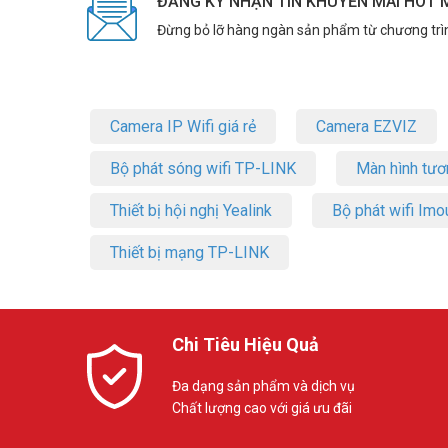
ĐĂNG KÝ NHẬN TIN KHUYẾN MÃI HOT 
* Ắc-quy dự phòng mua thêm
Đừng bỏ lỡ hàng ngàn sản phẩm từ chương trì
Báo động Picotech PCA-959LAN+4G mang đến an ninh vượ
Bảo vệ tài sản của bạn ngay hôm nay! Liên hệ đặt mua 
Facebook Vuhoangtelecom
nhé.
Camera IP Wifi giá rẻ
Camera EZVIZ
Bộ phát sóng wifi TP-LINK
Màn hình tươ
Thiết bị hội nghị Yealink
Bộ phát wifi Imo
Thiết bị mạng TP-LINK
Chi Tiêu Hiệu Quả
Đa dạng sản phẩm và dịch vụ
Chất lượng cao với giá ưu đãi