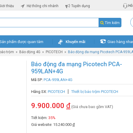
Hỗ 
Giới thiệu
Hệ thống chi nhánh
Tuyển dụng
Tìm kiếm
Sản phẩm được quan tâm
Khuyến mãi
Giao hàng nha
 báo trộm
»
Báo động 4G
»
PICOTECH
»
Báo động đa mạng Picotech PCA-959L
Báo động đa mạng Picotech PCA-
959LAN+4G
Mã SP:
PCA-959LAN+4G
Hãng SX:
PICOTECH
Thiết bị báo trộm PICOTECH
9.900.000
đ
(Giá chưa bao gồm VAT)
Tiết kiệm:
35%
Giá website: 15.240.000
đ