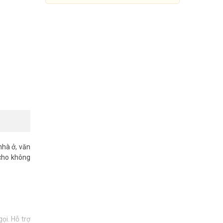
nhà ở, văn
 cho không
Báo động đa mạng Picotech
PCA-959LAN+4G
9.900.000đ
15.240.000đ
Mua Ngay
i. Hỗ trợ