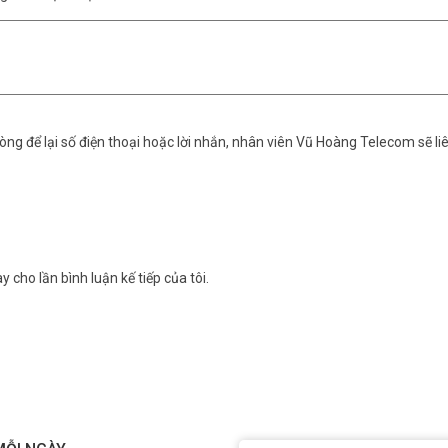
 hay nhắn tin.
Burglar, Perimeter, Day-Night, Silent Alarm, Audible Alarm, Fire, Gas
ng để lại số điện thoại hoặc lời nhắn, nhân viên Vũ Hoàng Telecom sẽ liê
2V – 7Ah/7.5Ah mua thêm).
y cho lần bình luận kế tiếp của tôi.