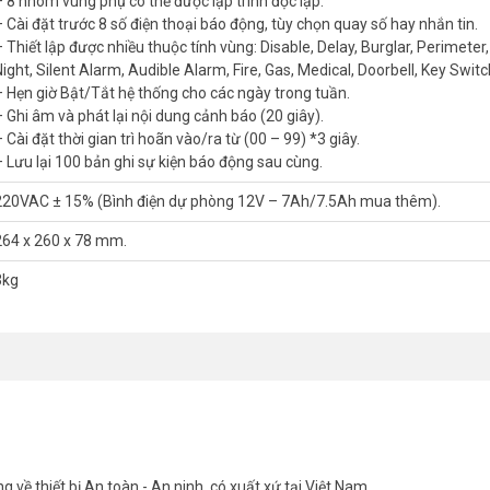
– 8 nhóm vùng phụ có thể được lập trình độc lập.
– Cài đặt trước 8 số điện thoại báo động, tùy chọn quay số hay nhắn tin.
– Thiết lập được nhiều thuộc tính vùng: Disable, Delay, Burglar, Perimeter
Night, Silent Alarm, Audible Alarm, Fire, Gas, Medical, Doorbell, Key Switc
– Hẹn giờ Bật/Tắt hệ thống cho các ngày trong tuần.
– Ghi âm và phát lại nội dung cảnh báo (20 giây).
 Cài đặt thời gian trì hoãn vào/ra từ (00 – 99) *3 giây.
đầu dò, cùng 8 vùng có dây, mở rộng đến 16 vùng qua module PCA-302EM
– Lưu lại 100 bản ghi sự kiện báo động sau cùng.
 nhà xưởng, siêu thị, hoặc biệt thự lớn.
220VAC ± 15% (Bình điện dự phòng 12V – 7Ah/7.5Ah mua thêm).
264 x 260 x 78 mm.
ộng thông minh Picotech PCA-959LAN+4G
đơn giản. Còi báo tích hợp
ễ lắp đặt ở mọi vị trí.
3kg
cotech PCA-959LAN+4G
hiển báo động dùng LAN và 4G Picotech PCA-959LAN+4G từ xa. Bạn có t
y hỗ trợ xử lý tình huống nhanh chóng.
, và 8 remote điều khiển. Các chế độ như Silent Alarm, Fire, hoặc Medic
g về thiết bị An toàn - An ninh, có xuất xứ tại Việt Nam.