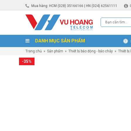
Mua hàng: HCM (028) 35166166 | HN (024) 62561111
DANH MỤC SẢN PHẨM
Trang chủ
»
Sản phẩm
»
Thiết bị báo động - báo cháy
»
Thiết bị
-35%