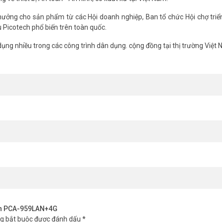
 dễ dàng.
ưởng cho sản phẩm từ các Hội doanh nghiệp, Ban tổ chức Hội chợ triển
 Picotech phổ biến trên toàn quốc.
mất điện. Thiết bị hoạt động ổn định ở nhiệt độ -10°C đến +55°C, độ 
ng nhiều trong các công trình dân dụng. cộng đồng tại thị trường Việt
 cậy.
ech PCA-959LAN+4G
 hàng, hoặc doanh nghiệp. Tính năng Key Switch và Doorbell hỗ trợ các 
 động Picotech PCA-959LAN+4G nhanh chóng. Bạn có thể thêm cảm biến 
m 4G Picotech PCA-959GSM-4G/2024
lập trình 4*4. Có sẵn còi báo động trung tâm.
ech PCA-959LAN+4G
ng bắt buộc được đánh dấu
*