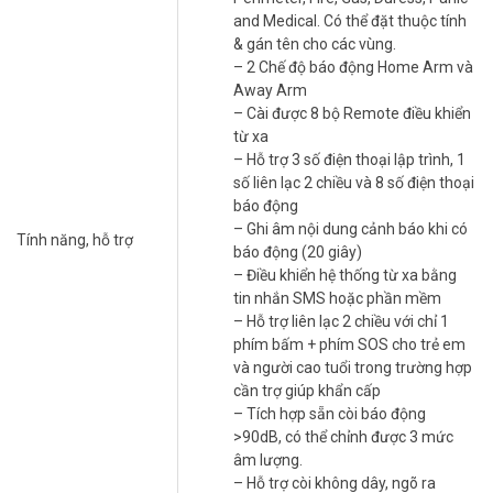
and Medical. Có thể đặt thuộc tính
pháp an ninh tối ưu, phù hợp với mọi nhu cầu.
& gán tên cho các vùng.
Tại Sao Nên Chọn Báo Động Picotech
– 2 Chế độ báo động Home Arm và
Away Arm
PCA-8000GSM-4G?
– Cài được 8 bộ Remote điều khiển
Không chỉ dừng ở việc báo động, thiết bị còn ghi âm hiện trường
từ xa
trong 20 giây khi có sự cố. Tính năng này giúp bạn nắm rõ tình hình
– Hỗ trợ 3 số điện thoại lập trình, 1
để xử lý kịp thời. Còi hú tích hợp hơn 90dB đủ sức xua đuổi kẻ gian
số liên lạc 2 chiều và 8 số điện thoại
ngay lập tức. Hơn nữa, nút SOS tiện lợi hỗ trợ người già và trẻ em
báo động
trong trường hợp khẩn cấp.
– Ghi âm nội dung cảnh báo khi có
Tính năng, hỗ trợ
báo động (20 giây)
Bạn lo mất điện làm gián đoạn hệ thống? Đừng lo, pin dự phòng
– Điều khiển hệ thống từ xa bằng
đảm bảo hoạt động liên tục tới 8 giờ. Với ứng dụng trên
tin nhắn SMS hoặc phần mềm
smartphone, việc điều khiển từ xa chưa bao giờ dễ dàng đến thế.
– Hỗ trợ liên lạc 2 chiều với chỉ 1
Đây chính là giải pháp an ninh mà bạn cần cân nhắc cho tương lai.
phím bấm + phím SOS cho trẻ em
và người cao tuổi trong trường hợp
Mua Picotech PCA-8000GSM-4G Tại Vũ
cần trợ giúp khẩn cấp
Hoàng Telecom
– Tích hợp sẵn còi báo động
>90dB, có thể chỉnh được 3 mức
Vũ Hoàng Telecom tự hào phân phối báo động cho gia đình
âm lượng.
Picotech PCA-8000GSM-4G chính hãng, giá cả cạnh tranh. Đội ngũ
– Hỗ trợ còi không dây, ngõ ra
tư vấn sẽ hỗ trợ bạn chọn thiết bị phù hợp nhất. Hãy liên hệ ngay để