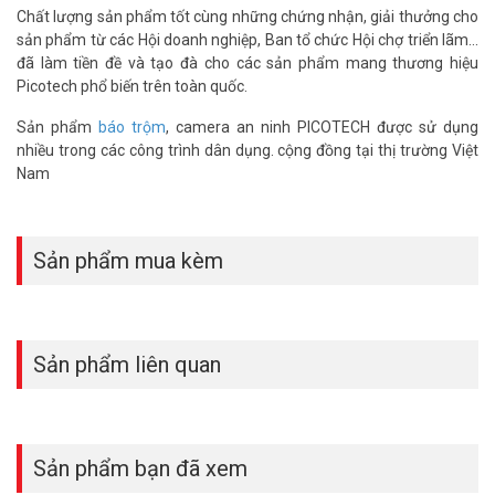
Chất lượng sản phẩm tốt cùng những chứng nhận, giải thưởng cho
lượng.
sản phẩm từ các Hội doanh nghiệp, Ban tổ chức Hội chợ triển lãm...
– Hỗ trợ còi không dây, ngõ ra 12VDC (<150mA) có thể kết nối với
đã làm tiền đề và tạo đà cho các sản phẩm mang thương hiệu
còi phụ có dây hoặc đèn báo
Picotech phổ biến trên toàn quốc.
– Báo cáo tình trạng nguồn cấp, tình trạng Bật/Tắt hệ thống (tùy
chọn Tắt/Mở)
Sản phẩm
báo trộm
, camera an ninh PICOTECH được sử dụng
– Lập trình thời gian Bật/Tắt hệ thống cho các ngày trong tuần
nhiều trong các công trình dân dụng. cộng đồng tại thị trường Việt
– Lưu lại 30 bản ghi sự kiện báo động sau cùng, có thể truy vấn
Nam
theo thời gian cụ thể
– Pin sạc dự phòng 7.4V – 1.200mAh, hoạt động 8 giờ liên tục
trong chế độ standby
– Ứng dụng miễn phí trên Smartphone iOS và Android
Sản phẩm mua kèm
– Kích thước (L*W*H): 195*136*31mm
– Bảo hành: 30 tháng
Trọn bộ bao gồm:
Sản phẩm liên quan
– 1 Trung tâm
– 1 Hồng ngoại
– 1 Từ cửa & 2 Remote
– Tài liệu HDSD Tiếng Việt & Tiếng Anh (Có sẵn pin sạc dự phòng
7.4V – 1.200mAh)
Sản phẩm bạn đã xem