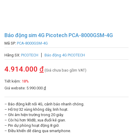
Báo động sim 4G Picotech PCA-8000GSM-4G
Mã SP:
PCA-8000GSM-4G
Hãng SX:
PICOTECH
Báo động 4G PICOTECH
4.914.000
đ
(Giá chưa bao gồm VAT)
Tiết kiệm:
18%
Giá website: 5.990.000
đ
– Báo động kết nối 4G, cảnh báo nhanh chóng.
– Hỗ trợ 32 vùng không dây, linh hoạt.
– Ghi âm hiện trường trong 20 giây.
– Còi hú hơn 90dB, xua đuổi kẻ gian.
– Pin dự phòng hoạt động 8 giờ.
– Điều khiển dễ dàng qua smartphone.