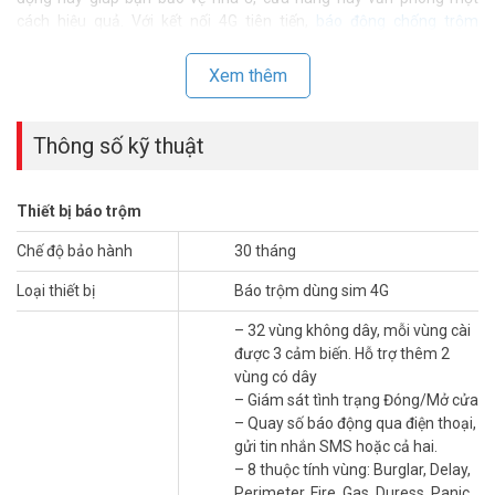
cách hiệu quả. Với kết nối 4G tiên tiến,
báo động chống trộm
Picotech PCA-8000GSM-4G gửi cảnh báo tức thì qua điện thoại khi
phát hiện nguy cơ. Bạn sẽ nhận được cuộc gọi hoặc tin nhắn dù
Xem thêm
đang ở bất cứ đâu.
Thông số kỹ thuật
Thiết bị báo trộm
Chế độ bảo hành
30 tháng
Loại thiết bị
Báo trộm dùng sim 4G
– 32 vùng không dây, mỗi vùng cài
được 3 cảm biến. Hỗ trợ thêm 2
vùng có dây
– Giám sát tình trạng Đóng/Mở cửa
– Quay số báo động qua điện thoại,
Sản phẩm hỗ trợ 32 vùng không dây, mỗi vùng gắn được 3 cảm
gửi tin nhắn SMS hoặc cả hai.
biến. Điều này cho phép bạn giám sát nhiều khu vực cùng lúc. Ngoài
– 8 thuộc tính vùng: Burglar, Delay,
ra, thiết bị còn tích hợp 2 vùng có dây, tăng cường độ linh hoạt khi
Perimeter, Fire, Gas, Duress, Panic
lắp đặt. Tại Vũ Hoàng Telecom, chúng tôi cam kết cung cấp giải