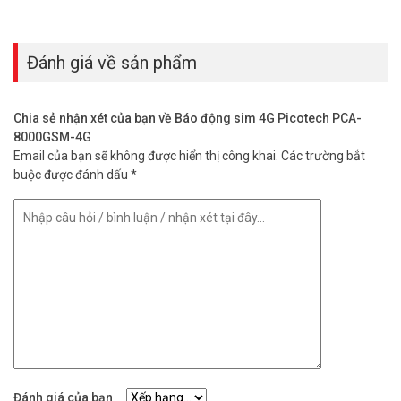
Đặt mua Online ngay báo động PICOTECH mới nhất, quý khách
hàng vui lòng liên hệ HOTLINE 1900 9259 để được hỗ trợ tốt nhất.
Tham khảo thêm thông tin tại
Facebook Vuhoangtelecom
nhé.
Đánh giá về sản phẩm
Chia sẻ nhận xét của bạn về Báo động sim 4G Picotech PCA-
8000GSM-4G
Email của bạn sẽ không được hiển thị công khai.
Các trường bắt
buộc được đánh dấu
*
Đánh giá của bạn