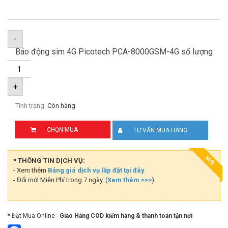
-
Báo động sim 4G Picotech PCA-8000GSM-4G số lượng
+
Tình trạng:
Còn hàng
CHỌN MUA
TƯ VẤN MUA HÀNG
MỚI
* THÔNG TIN DỊCH VỤ:
- Xem thêm
Bảng giá dịch vụ lắp đặt tại đây
- Đổi mới Miễn Phí trong 7 ngày. (
Xem thêm >>>
)
* Đặt Mua Online -
Giao Hàng COD kiểm hàng & thanh toán tận nơi