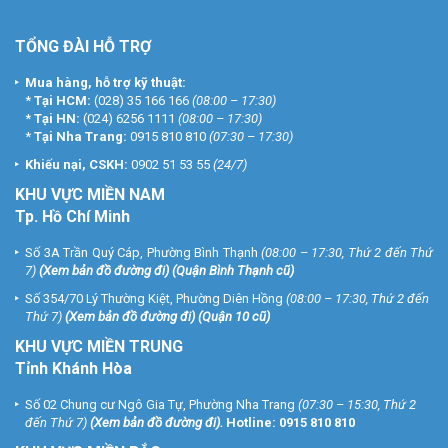
TỔNG ĐÀI HỖ TRỢ
Mua hàng, hỗ trợ kỹ thuật:
*
Tại HCM:
(028) 35 166 166
(08:00 – 17:30)
*
Tại HN:
(024) 6256 1111
(08:00 – 17:30)
*
Tại Nha Trang:
0915 810 810
(07:30 – 17:30)
Khiếu nại, CSKH:
0902 51 53 55
(24/7)
KHU
VỰC MIỀN NAM
Tp. Hồ Chí Minh
Số 3A Trần Quý Cáp, Phường Bình Thạnh
(08:00 – 17:30, Thứ 2 đến Thứ
7)
(
Xem bản đồ đường đi
) (Quận Bình Thạnh cũ)
Số 354/70 Lý Thường Kiệt, Phường Diên Hồng
(08:00 – 17:30, Thứ 2 đến
Thứ 7)
(
Xem bản đồ đường đi
) (Quận 10 cũ)
KHU VỰC MIỀN TRUNG
Tỉnh Khánh Hòa
Số 02 Chung cư Ngô Gia Tự, Phường Nha Trang
(07:30 – 15:30, Thứ 2
đến Thứ 7)
(
Xem bản đồ đường đi
).
Hotline:
0915 810 810