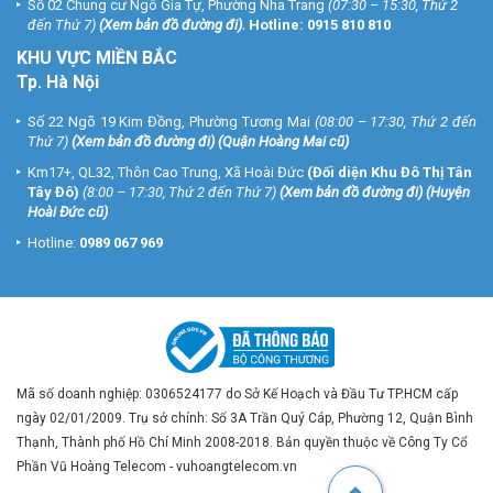
Số 02 Chung cư Ngô Gia Tự, Phường Nha Trang
(07:30 – 15:30, Thứ 2
đến Thứ 7)
(
Xem bản đồ đường đi
).
Hotline:
0915 810 810
KHU VỰC MIỀN BẮC
Tp. Hà Nội
Số 22 Ngõ 19 Kim Đồng, Phường Tương Mai
(08:00 – 17:30, Thứ 2 đến
Thứ 7)
(
Xem bản đồ đường đi
) (Quận Hoàng Mai cũ)
Km17+, QL32, Thôn Cao Trung, Xã Hoài Đức
(Đối diện Khu Đô Thị Tân
Tây Đô)
(8:00 – 17:30, Thứ 2 đến Thứ 7)
(
Xem bản đồ đường đi
) (Huyện
Hoài Đức cũ)
Hotline:
0989 067 969
Mã số doanh nghiệp: 0306524177 do Sở Kế Hoạch và Đầu Tư TP.HCM cấp
ngày 02/01/2009. Trụ sở chính: Số 3A Trần Quý Cáp, Phường 12, Quận Bình
Thạnh, Thành phố Hồ Chí Minh 2008-2018. Bản quyền thuộc về Công Ty Cổ
Phần Vũ Hoàng Telecom - vuhoangtelecom.vn