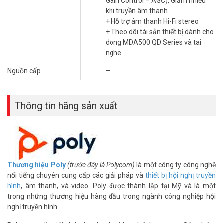
Gain Control – AGC), Giảm nhiễu
– Trọng lượng: 140 g
khi truyền âm thanh
– Xuất xứ thương hiệu: Mỹ (USA)
+ Hỗ trợ âm thanh Hi-Fi stereo
– Bảo hành: 12 tháng
+ Theo dõi tài sản thiết bị dành cho
dòng MDA500 QD Series và tai
Đặt mua hàng Online ngay hôm nay để được hỗ trợ giá tốt nhất.
nghe
Tham khảo thêm thông tin tại
Facebook Vuhoangtelecom
nhé.
Nguồn cấp
–
Thông tin hãng sản xuất
Thương hiệu Poly
(trước đây là Polycom)
là một công ty công nghệ
nổi tiếng chuyên cung cấp các giải pháp và
thiết bị hội nghị truyền
hình
, âm thanh, và video. Poly được thành lập tại Mỹ và là một
trong những thương hiệu hàng đầu trong ngành công nghiệp hội
nghị truyền hình.