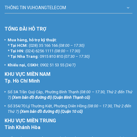
THÔNG TIN VUHOANGTELECOM
TỔNG ĐÀI HỖ TRỢ
Mua hàng, hỗ trợ kỹ thuật:
*
Tại HCM:
(028) 35 166 166
(08:00 – 17:30)
*
Tại HN:
(024) 6256 1111
(08:00 – 17:30)
*
Tại Nha Trang:
0915 810 810
(07:30 – 17:30)
Khiếu nại, CSKH:
0902 51 53 55
(24/7)
KHU
VỰC MIỀN NAM
Tp. Hồ Chí Minh
Số 3A Trần Quý Cáp, Phường Bình Thạnh
(08:00 – 17:30, Thứ 2 đến Thứ
7)
(
Xem bản đồ đường đi
) (Quận Bình Thạnh cũ)
Số 354/70 Lý Thường Kiệt, Phường Diên Hồng
(08:00 – 17:30, Thứ 2 đến
Thứ 7)
(
Xem bản đồ đường đi
) (Quận 10 cũ)
KHU VỰC MIỀN TRUNG
Tỉnh Khánh Hòa