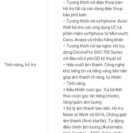
– Kết nối với:
– Tương thích với điện thoại bàn:
+ Điện thoại bàn truyền thống và phần mềm softphone trên PC
Hỗ trợ tất cả các dòng điện thoại
+ Tai nghe Plantronics Quick Disconnect (QD) (không bao gồm
bàn phổ biến
trong sản phẩm)
– Tương thích với softphone: Được
– Tương thích với điện thoại bàn: Hỗ trợ tất cả các dòng điện thoại
thiết kế cho các ứng dụng UC và
bàn phổ biến
phần mềm softphone từ Microsoft,
– Tương thích với softphone: Được thiết kế cho các ứng dụng UC và
Cisco, Avaya và nhiều hãng khác
phần mềm softphone từ Microsoft, Cisco, Avaya và nhiều hãng
– Tương thích với tai nghe: Hỗ trợ
khác
dòng EncorePro 500/700 Series
– Tương thích với tai nghe: Hỗ trợ dòng EncorePro 500/700 Series
với đầu nối 6 pin/QD kỹ thuật số
với đầu nối 6 pin/QD kỹ thuật số
Tính năng, hỗ trợ
– Hiệu suất âm thanh: Công nghệ
– Hiệu suất âm thanh: Công nghệ khử tiếng ồn và tiếng vang tiên
khử tiếng ồn và tiếng vang tiên tiến
tiến giúp âm thanh rõ ràng, tự nhiên
giúp âm thanh rõ ràng, tự nhiên
– Tính năng:
– Tính năng:
+ Điều khiển cuộc gọi: Trả lời/kết thúc cuộc gọi, tắt tiếng (mute),
+ Điều khiển cuộc gọi: Trả lời/kết
tăng/giảm âm lượng
thúc cuộc gọi, tắt tiếng (mute),
+ Xử lý âm thanh tiên tiến: Hỗ trợ Noise at Work và G616, Chống
tăng/giảm âm lượng
giật âm thanh (Anti-startle), Tự động điều chỉnh âm lượng
+ Xử lý âm thanh tiên tiến: Hỗ trợ
(Automatic Gain Control – AGC), Giảm nhiễu khi truyền âm thanh
Noise at Work và G616, Chống giật
+ Hỗ trợ âm thanh Hi-Fi stereo
âm thanh (Anti-startle), Tự động
+ Theo dõi tài sản thiết bị dành cho dòng MDA500 QD Series và tai
điều chỉnh âm lượng (Automatic
nghe