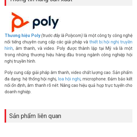
đủ phụ kiện, hỗ trợ kỹ thuật chuyên nghiệp và chế độ bảo hành uy
tín.
Thiết bị gồm có:
– 01 Modulator (P/N: 2215-66627-001)
– 01 Demodulator (P/N: 2215-66628-001)
Thương hiệu Poly
(trước đây là Polycom)
là một công ty công nghệ
– 01 cáp kết nối camera dài 1 mét
nổi tiếng chuyên cung cấp các giải pháp và
thiết bị hội nghị truyền
– 01 adapter
hình
, âm thanh, và video. Poly được thành lập tại Mỹ và là một
trong những thương hiệu hàng đầu trong ngành công nghiệp hội
Thông số kỹ thuật bộ nối dài tín hiệu
nghị truyền hình.
camera qua Lan Poly EagleEye Digital
Poly cung cấp giải pháp âm thanh, video chất lượng cao. Sản phẩm
Extender
đa dạng: hệ thống hội nghị,
loa hội nghị
, microphone. Đảm bảo kết
– Thiết bị giúp nối dài khoảng cách từ Camera tới Codec Group seri
nối ổn định, âm thanh rõ nét. Nâng cao hiệu quả họp trực tuyến cho
thông qua dây mạng CAT5
doanh nghiệp.
– Sử dụng cho EagleEye IV hoặc EagleEye Acoustic camera
– Xuất xứ thương hiệu: Mỹ (USA)
– Bảo hành: 12 tháng
Sản phẩm liên quan
Đặt mua hàng Online ngay hôm nay để được hỗ trợ giá tốt nhất.
Tham khảo thêm thông tin tại
Facebook Vuhoangtelecom
nhé.