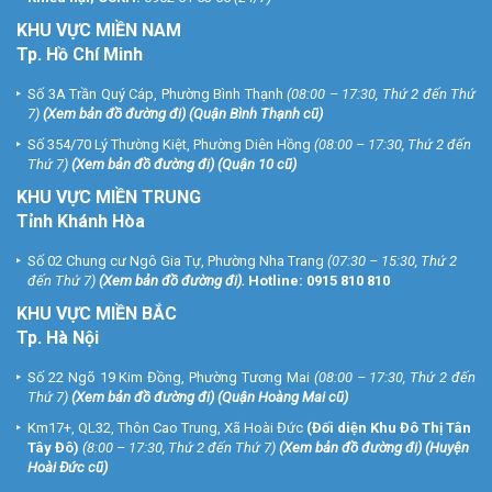
KHU
VỰC MIỀN NAM
Tp. Hồ Chí Minh
Số 3A Trần Quý Cáp, Phường Bình Thạnh
(08:00 – 17:30, Thứ 2 đến Thứ
7)
(
Xem bản đồ đường đi
) (Quận Bình Thạnh cũ)
Số 354/70 Lý Thường Kiệt, Phường Diên Hồng
(08:00 – 17:30, Thứ 2 đến
Thứ 7)
(
Xem bản đồ đường đi
) (Quận 10 cũ)
KHU VỰC MIỀN TRUNG
Tỉnh Khánh Hòa
Số 02 Chung cư Ngô Gia Tự, Phường Nha Trang
(07:30 – 15:30, Thứ 2
đến Thứ 7)
(
Xem bản đồ đường đi
).
Hotline:
0915 810 810
KHU VỰC MIỀN BẮC
Tp. Hà Nội
Số 22 Ngõ 19 Kim Đồng, Phường Tương Mai
(08:00 – 17:30, Thứ 2 đến
Thứ 7)
(
Xem bản đồ đường đi
) (Quận Hoàng Mai cũ)
Km17+, QL32, Thôn Cao Trung, Xã Hoài Đức
(Đối diện Khu Đô Thị Tân
Tây Đô)
(8:00 – 17:30, Thứ 2 đến Thứ 7)
(
Xem bản đồ đường đi
) (Huyện
Hoài Đức cũ)