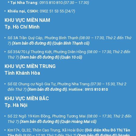
*
Tại Nha Trang:
0915 810 810
(07:30 – 17:30)
Khiếu nại, CSKH:
0902 51 53 55
(24/7)
KHU
VỰC MIỀN NAM
Tp. Hồ Chí Minh
Số 3A Trần Quý Cáp, Phường Bình Thạnh
(08:00 – 17:30, Thứ 2 đến Thứ
7)
(
Xem bản đồ đường đi
) (Quận Bình Thạnh cũ)
Số 354/70 Lý Thường Kiệt, Phường Diên Hồng
(08:00 – 17:30, Thứ 2 đến
Thứ 7)
(
Xem bản đồ đường đi
) (Quận 10 cũ)
KHU VỰC MIỀN TRUNG
Tỉnh Khánh Hòa
Số 02 Chung cư Ngô Gia Tự, Phường Nha Trang
(07:30 – 15:30, Thứ 2
đến Thứ 7)
(
Xem bản đồ đường đi
).
Hotline:
0915 810 810
KHU VỰC MIỀN BẮC
Tp. Hà Nội
Số 22 Ngõ 19 Kim Đồng, Phường Tương Mai
(08:00 – 17:30, Thứ 2 đến
Thứ 7)
(
Xem bản đồ đường đi
) (Quận Hoàng Mai cũ)
Km17+, QL32, Thôn Cao Trung, Xã Hoài Đức
(Đối diện Khu Đô Thị Tân
Tây Đô)
(8:00 – 17:30, Thứ 2 đến Thứ 7)
(
Xem bản đồ đường đi
) (Huyện