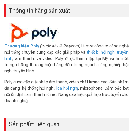
Đệm da nhẹ, phù hợp cho các phiên họp kéo dài hoặc làm việc từ
xa. Tăng hiệu suất làm việc với sự thoải mái tối đa. Nâng cấp tai
Thông tin hãng sản xuất
nghe ngay để trải nghiệm chuyên nghiệp!
Bộ đệm da Poly BlackWire 3300 Series mang lại sự êm ái, cách âm
tốt và độ bền cao. Đây là phụ kiện thiết yếu để nâng tầm
tai nghe
hội nghị
. Liên hệ Vũ Hoàng Telecom – đại lý Poly chính hãng để đặt
mua ngay hôm nay.
Thương hiệu Poly
(trước đây là Polycom)
là một công ty công nghệ
nổi tiếng chuyên cung cấp các giải pháp và
thiết bị hội nghị truyền
Thông số kỹ thuật bộ đệm da tai nghe
hình
, âm thanh, và video. Poly được thành lập tại Mỹ và là một
Poly BlackWire 3300 Series
trong những thương hiệu hàng đầu trong ngành công nghiệp hội
nghị truyền hình.
– Bộ đệm da dành riêng cho tai nghe Blackwire 3300 Series
– Màu sắc: Đen
Poly cung cấp giải pháp âm thanh, video chất lượng cao. Sản phẩm
– Kích thước: 190 x 210 x 55 mm
đa dạng: hệ thống hội nghị,
loa hội nghị
, microphone. Đảm bảo kết
– Trọng lượng: 96 g
nối ổn định, âm thanh rõ nét. Nâng cao hiệu quả họp trực tuyến cho
– Xuất xứ thương hiệu: Mỹ (USA)
doanh nghiệp.
– Bảo hành: 12 tháng
Đặt mua hàng Online ngay hôm nay để được hỗ trợ giá tốt nhất.
Tham khảo thêm thông tin tại
Facebook Vuhoangtelecom
nhé.
Sản phẩm liên quan