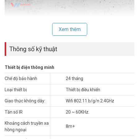
Xem thêm
Thông số kỹ thuật
Thiết bị điện thông minh
Chế độ bảo hành
24 tháng
Loại thiết bị
Thiết bị điều khiển
Chỉ với điện thoại thông minh có thể kiểm soát nhiều ứng dụng
IR
Giao thức không dây:
Wifi 802.11 b/g/n 2.4GHz
Hỗ trợ hơn 8000 nhãn hiệu thiết bị IR khác nhau (TV, A / C, Quạt, TV
Tần số IR
20 ~ 60KHz.
Box, Máy chiếu, DVD, Loa gia đình, v.v.) trên thị trường.
Khoảng cách truyền xa
8m+
Chức năng và tính năng
hồng ngoại
Điều khiển các thiết bị có cổng giao tiếp IR