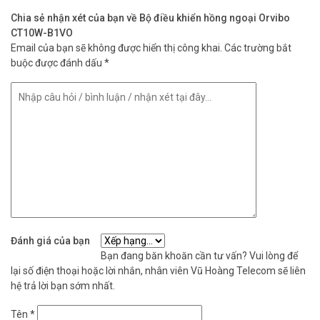
– Nguồn cấp: 5V DC, 1A, Micro USB.
Chia sẻ nhận xét của bạn về Bộ điều khiển hồng ngoại Orvibo
– Chất liệu vỏ: PC + ABS + TPU.
CT10W-B1VO
– Kích thước sản phẩm: 53x53x54mm.
Email của bạn sẽ không được hiển thị công khai.
Các trường bắt
– Môi trường làm việc: -15℃-60℃ độ C, độ ẩm < 80% RH - Xuất xứ:
buộc được đánh dấu
*
Trung Quốc. - Bảo hành: 24 tháng.
Đặt mua Online ngay sản phẩm Orvibo CT10W-B1VO mới nhất,
quý khách hàng vui lòng liên hệ HOTLINE 1900 9259 để được hỗ trợ
tốt nhất. Tham khảo thêm hình ảnh tại
Facebook Vuhoangtelecom
nhé.
Đánh giá của bạn
Bạn đang băn khoăn cần tư vấn? Vui lòng để
lại số điện thoại hoặc lời nhắn, nhân viên Vũ Hoàng Telecom sẽ liên
hệ trả lời bạn sớm nhất.
Tên
*