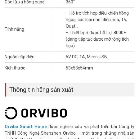
Góc từ xa hồng ngoại
360°
Hỗ trợ 01 phím cứng phục vụ kích hoạt ngữ cảnh trên sản
phẩm
– Hỗ trợ tích hợp điều khiển hồng
Hỗ trợ học lệnh từ điều khiển IR
ngoại các loại như: điều hòa, TV,
Quạt…
Tính năng
Cuộc sống thật là thoải mái, thật thông minh, tất cả thiết bị điện
– Thiết bị IR được hỗ trợ: 8000+
nhà bạn bây giờ điều khiển dễ dàng bàng chính điện thoại
(đang tiếp tục được mở rộng tích
Smartphone của bạn. Còn tuyệt vời hơn nữa, khi bạn có thể thiết
hợp).
lập kịch bản cho các thiết bị trong nhà một cách hoàn toàn tự động.
Hãy liên hệ ngay
Vũ Hoàng Telecom
để được báo giá và lắp đặt nhà
Nguồn cấp điện
5V DC, 1A, Micro USB.
thông minh chuyên nghiệp, uy tín nhé!
Kích thước
53x53x54mm
Thông tin hãng sản xuất
Orvibo Smart Home
được nghiên cứu và phát triển bởi Công ty
TNHH Công Nghệ Shenzhen Orvibo – một trong những nhà sản