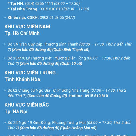
*
Tại HN:
(024) 6256 1111
(08:00 – 17:30)
*
Tại Nha Trang:
0915 810 810
(07:30 – 17:30)
Khiếu nại, CSKH:
0902 51 53 55
(24/7)
KHU
VỰC MIỀN NAM
Tp. Hồ Chí Minh
Số 3A Trần Quý Cáp, Phường Bình Thạnh
(08:00 – 17:30, Thứ 2 đến Thứ
7)
(
Xem bản đồ đường đi
) (Quận Bình Thạnh cũ)
Số 354/70 Lý Thường Kiệt, Phường Diên Hồng
(08:00 – 17:30, Thứ 2 đến
Thứ 7)
(
Xem bản đồ đường đi
) (Quận 10 cũ)
KHU VỰC MIỀN TRUNG
Tỉnh Khánh Hòa
Số 02 Chung cư Ngô Gia Tự, Phường Nha Trang
(07:30 – 17:30, Thứ 2
đến Thứ 7)
(
Xem bản đồ đường đi
).
Hotline:
0915 810 810
KHU VỰC MIỀN BẮC
Tp. Hà Nội
Số 22 Ngõ 19 Kim Đồng, Phường Tương Mai
(08:00 – 17:30, Thứ 2 đến
Thứ 7)
(
Xem bản đồ đường đi
) (Quận Hoàng Mai cũ)