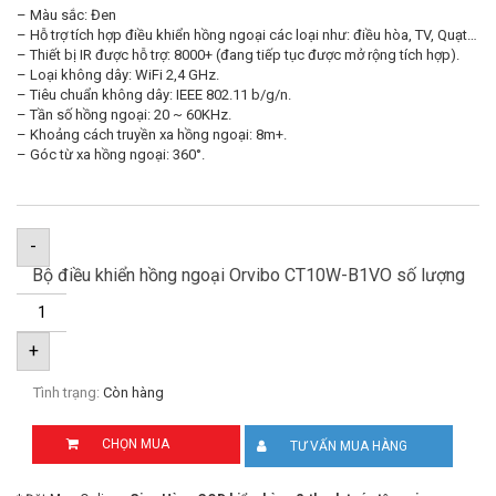
– Màu sắc: Đen
– Hỗ trợ tích hợp điều khiển hồng ngoại các loại như: điều hòa, TV, Quạt…
– Thiết bị IR được hỗ trợ: 8000+ (đang tiếp tục được mở rộng tích hợp).
– Loại không dây: WiFi 2,4 GHz.
– Tiêu chuẩn không dây: IEEE 802.11 b/g/n.
– Tần số hồng ngoại: 20 ~ 60KHz.
– Khoảng cách truyền xa hồng ngoại: 8m+.
– Góc từ xa hồng ngoại: 360°.
-
Bộ điều khiển hồng ngoại Orvibo CT10W-B1VO số lượng
+
Tình trạng:
Còn hàng
CHỌN MUA
TƯ VẤN MUA HÀNG