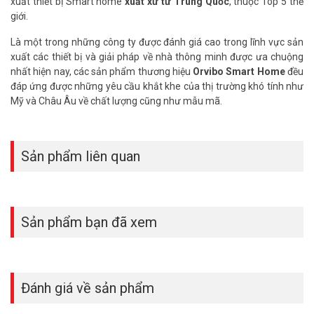
xuất thiết bị Smart home
xuất xứ từ Trung Quốc
, thuộc Top 5 thế
giới.
Là một trong những công ty được đánh giá cao trong lĩnh vực sản
xuất các thiết bị và giải pháp về nhà thông minh được ưa chuộng
Một sản phẩm thay thế cho tất cả các bộ điều khiển từ xa của bạn
nhất hiện nay, các sản phẩm thương hiệu
Orvibo Smart Home
đều
đáp ứng được những yêu cầu khắt khe của thị trường khó tính như
Thông số kỹ thuật bộ điều khiển hồng
Mỹ và Châu Âu về chất lượng cũng như mẫu mã.
ngoại Orvibo CT10W-B1VO
– Mã sản phẩm：CT10W-B1VO
– Màu sắc: Đen
Sản phẩm liên quan
– Hỗ trợ tích hợp điều khiển hồng ngoại các loại như: điều hòa, TV,
Quạt…
– Thiết bị IR được hỗ trợ: 8000+ (đang tiếp tục được mở rộng tích
hợp).
Sản phẩm bạn đã xem
– Có khả năng học điều khiển.
– Loại không dây: WiFi 2,4 GHz.
– Tiêu chuẩn không dây: IEEE 802.11 b/g/n.
– Tần số hồng ngoại: 20 ~ 60KHz.
– Truyền hồng ngoại: 93%.
Đánh giá về sản phẩm
– Khoảng cách truyền xa hồng ngoại: 8m+.
– Góc từ xa hồng ngoại: 360°.