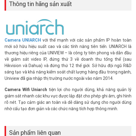
Thời gian đổi và trả hàng bảo hành: Trong vòng 03 ngày đối
Thông tin hãng sản xuất
với mã thông dụng có sẵn, 30 ngày đối với hàng không có
phải đặt main hãng.
Đặt hàng Online ngay Kit camera UNIARCH COMBO X44P1 mới
nhất, xin vui lòng liên hệ HOTLINE
1900.9259
để được hỗ trợ tốt
nhất. Tham khảo thêm hình ảnh tại
Facebook Vuhoangtelecom
Camera
UNIARCH
với thế mạnh với các sản phẩm IP hoàn toàn
nhé.
mới sở hữu hiệu suất cao và các tính năng tiên tiến. UNIARCH là
thương hiệu riêng của UNIVIEW – là công ty tiên phong và dẫn đầu
về giám sát video IP, đứng thứ 3 về doanh thu tổng thể (sau
Hikvision và Dahua) và đứng thứ 12 thế giới. Sở hữu đội ngũ R&D
sáng tạo và khả năng kiểm soát chất lượng hàng đầu trong ngành,
Uniview đã gia nhập thị trường nước ngoài vào năm 2014.
Camera Wifi Uniarch
tiện lợi cho người dùng, khả năng quản lý
giám sát nhanh các khu vực được lắp đặt cho phép ghi âm, ghi hình
rõ nét. Tạo cảm giác an toàn và dễ dàng sử dụng cho người dùng
nhờ cấu tạo đơn giản và các chức năng tích hợp thông minh.
Sản phẩm liên quan