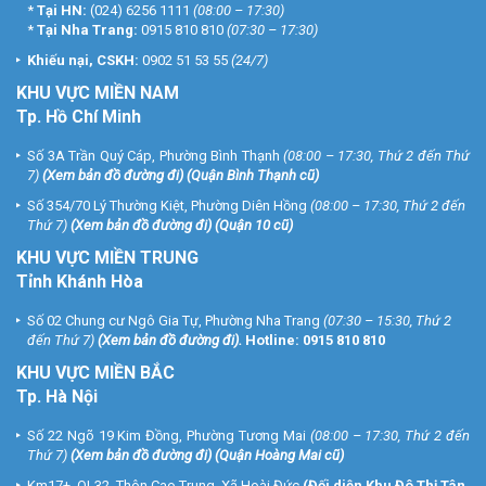
*
Tại HN:
(024) 6256 1111
(08:00 – 17:30)
*
Tại Nha Trang:
0915 810 810
(07:30 – 17:30)
Khiếu nại, CSKH:
0902 51 53 55
(24/7)
KHU
VỰC MIỀN NAM
Tp. Hồ Chí Minh
Số 3A Trần Quý Cáp, Phường Bình Thạnh
(08:00 – 17:30, Thứ 2 đến Thứ
7)
(
Xem bản đồ đường đi
) (Quận Bình Thạnh cũ)
Số 354/70 Lý Thường Kiệt, Phường Diên Hồng
(08:00 – 17:30, Thứ 2 đến
Thứ 7)
(
Xem bản đồ đường đi
) (Quận 10 cũ)
KHU VỰC MIỀN TRUNG
Tỉnh Khánh Hòa
Số 02 Chung cư Ngô Gia Tự, Phường Nha Trang
(07:30 – 15:30, Thứ 2
đến Thứ 7)
(
Xem bản đồ đường đi
).
Hotline:
0915 810 810
KHU VỰC MIỀN BẮC
Tp. Hà Nội
Số 22 Ngõ 19 Kim Đồng, Phường Tương Mai
(08:00 – 17:30, Thứ 2 đến
Thứ 7)
(
Xem bản đồ đường đi
) (Quận Hoàng Mai cũ)
Km17+, QL32, Thôn Cao Trung, Xã Hoài Đức
(Đối diện Khu Đô Thị Tân