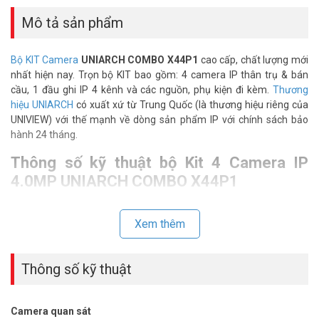
Mô tả sản phẩm
Bộ KIT Camera
UNIARCH COMBO X44P1
cao cấp, chất lượng mới
nhất hiện nay. Trọn bộ KIT bao gồm: 4 camera IP thân trụ & bán
cầu, 1 đầu ghi IP 4 kênh và các nguồn, phụ kiện đi kèm.
Thương
hiệu UNIARCH
có xuất xứ từ Trung Quốc (là thương hiệu riêng của
UNIVIEW) với thế mạnh về dòng sản phẩm IP với chính sách bảo
hành 24 tháng.
Thông số kỹ thuật bộ Kit 4 Camera IP
4.0MP UNIARCH COMBO X44P1
Đầu ghi hình Hybrid 4 kênh Chuẩn nén H.265 XVR-104G
– Hỗ trợ camera HD TVI , HD CVI , AHD , Analog, IP
Xem thêm
– Hỗ trợ âm thanh qua cáp đồng trục
– Hỗ trợ camera IP của bên thứ 3 với chuẩn ONVif.
– 1 đầu ra VGA, 1 đầu ra HDMI. 2 cổng USB2.0
Thông số kỹ thuật
– 1 SATA HDD lên đến 8TB
– Tốc độ băng thông đầu vào 48Mbps.
– Tốc độ băng thông đầu ra 60Mbps.
Camera quan sát