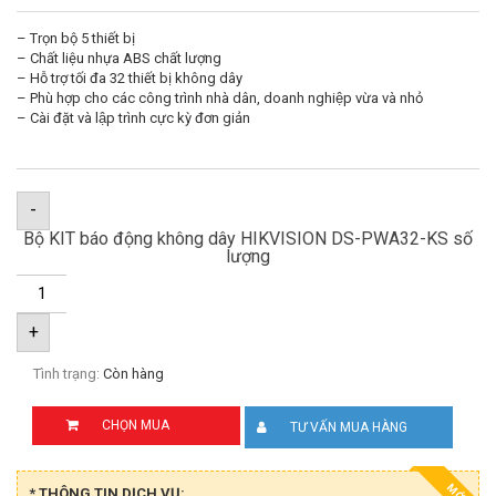
– Trọn bộ 5 thiết bị
– Chất liệu nhựa ABS chất lượng
– Hỗ trợ tối đa 32 thiết bị không dây
– Phù hợp cho các công trình nhà dân, doanh nghiệp vừa và nhỏ
– Cài đặt và lập trình cực kỳ đơn giản
-
Bộ KIT báo động không dây HIKVISION DS-PWA32-KS số
lượng
+
Tình trạng:
Còn hàng
CHỌN MUA
TƯ VẤN MUA HÀNG
MỚI
* THÔNG TIN DỊCH VỤ: