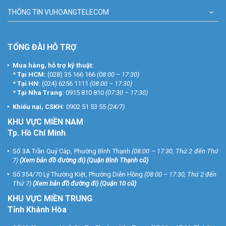
THÔNG TIN VUHOANGTELECOM
TỔNG ĐÀI HỖ TRỢ
Mua hàng, hỗ trợ kỹ thuật:
*
Tại HCM:
(028) 35 166 166
(08:00 – 17:30)
*
Tại HN:
(024) 6256 1111
(08:00 – 17:30)
*
Tại Nha Trang:
0915 810 810
(07:30 – 17:30)
Khiếu nại, CSKH:
0902 51 53 55
(24/7)
KHU
VỰC MIỀN NAM
Tp. Hồ Chí Minh
Số 3A Trần Quý Cáp, Phường Bình Thạnh
(08:00 – 17:30, Thứ 2 đến Thứ
7)
(
Xem bản đồ đường đi
) (Quận Bình Thạnh cũ)
Số 354/70 Lý Thường Kiệt, Phường Diên Hồng
(08:00 – 17:30, Thứ 2 đến
Thứ 7)
(
Xem bản đồ đường đi
) (Quận 10 cũ)
KHU VỰC MIỀN TRUNG
Tỉnh Khánh Hòa