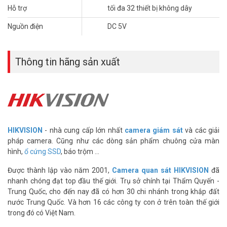
Hỗ trợ
tối đa 32 thiết bị không dây
Ưu điểm bộ báo động HIKVISION DS-PWA32-
Nguồn điện
DC 5V
KST
– Trung tâm báo động có thể kết nối tới nhiều thiết bị như hồng
Thông tin hãng sản xuất
ngoại chuyển động, công tắc từ, đầu báo khói và đầu báo rò rỉ nước.
– Cung cấp video xác thực cho người dùng hoặc trung tâm giám
sát để xác nhận thông tin báo động nhanh chóng và hiệu quả.
Video thông báo bao gồm 5 giây trước khi báo động xảy ra đến 2
giây tiếp theo.
HIKVISION DS-PWA32-KST là giải pháp hiệu quả và thẩm mỹ nhất
HIKVISION
- nhà cung cấp lớn nhất
camera giám sát
và các giải
cho ngôi nhà của bạn. Kết hợp với các khóa cửa hiện đại để tăng
pháp camera. Cũng như các dòng sản phẩm chuông cửa màn
cường an toàn. Sản phẩm
báo trộm không dây HIKVISION
này đang
hình,
ổ cứng SSD
, báo trộm ...
có giá ưu đãi tốt và bảo hành 12 tháng trên toàn quốc tại
Vuhoangtelecom.
Được thành lập vào năm 2001,
Camera quan sát HIKVISION
đã
nhanh chóng đạt top đầu thế giới. Trụ sở chính tại Thẩm Quyến -
>>> Xem thêm:
Thiết bị chống trộm
chính hãng
Trung Quốc, cho đến nay đã có hơn 30 chi nhánh trong khắp đất
nước Trung Quốc. Và hơn 16 các công ty con ở trên toàn thế giới
Thông tin sản phẩm bộ KIT báo động
trong đó có Việt Nam.
không dây HIKVISION DS-PWA32-KST