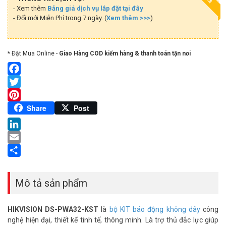
- Xem thêm
Bảng giá dịch vụ lắp đặt tại đây
- Đổi mới Miễn Phí trong 7 ngày. (
Xem thêm >>>
)
* Đặt Mua Online -
Giao Hàng COD kiểm hàng & thanh toán tận nơi
Facebook
Twitter
Pinterest
Share
Post
LinkedIn
Email
Share
Mô tả sản phẩm
HIKVISION DS-PWA32-KST
là
bộ KIT báo động không dây
công
nghệ hiện đại, thiết kế tinh tế, thông minh. Là trợ thủ đắc lực giúp