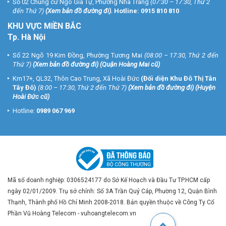
Số 02 Chung cư Ngô Gia Tự, Phường Nha Trang
(07:30 – 17:30, Thứ 2
đến Thứ 7)
(
Xem bản đồ đường đi
).
Hotline:
0915 810 810
KHU VỰC MIỀN BẮC
Tp. Hà Nội
Số 22 Ngõ 19 Kim Đồng, Phường Tương Mai
(08:00 – 17:30, Thứ 2 đến
Thứ 7)
(
Xem bản đồ đường đi
) (Quận Hoàng Mai cũ)
Km17+, QL32, Thôn Cao Trung, Xã Hoài Đức
(Đối diện Khu Đô Thị Tân
Tây Đô)
(8:00 – 17:30, Thứ 2 đến Thứ 7)
(
Xem bản đồ đường đi
) (Huyện
Hoài Đức cũ)
Hotline:
0989 067 969
Mã số doanh nghiệp: 0306524177 do Sở Kế Hoạch và Đầu Tư TP.HCM cấp
ngày 02/01/2009. Trụ sở chính: Số 3A Trần Quý Cáp, Phường 12, Quận Bình
Thạnh, Thành phố Hồ Chí Minh 2008-2018. Bản quyền thuộc về Công Ty Cổ
Phần Vũ Hoàng Telecom - vuhoangtelecom.vn