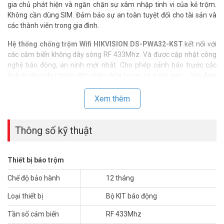
gia chủ phát hiện và ngăn chặn sự xâm nhập tinh vi của kẻ trộm.
Không cần dùng SIM. Đảm bảo sự an toàn tuyệt đối cho tài sản và
các thành viên trong gia đình.
Hệ thống chống trộm Wifi HIKVISION DS-PWA32-KST
kết nối với
các cảm biến không dây sóng RF 433Mhz. Và được cập nhật công
nghệ báo động, an ninh mới nhất. Cho phép cảnh báo trước các
tình huống như trộm đột nhập, hỏa hoạn, rò rỉ khí gas … Với App
quản lý cài đặt trên smartphone Android hay iOS, người dùng có
thể điều khiển từ xa.
Xem thêm
Thông số kỹ thuật
Thiết bị báo trộm
Chế độ bảo hành
12 tháng
Loại thiết bị
Bộ KIT báo động
Tần số cảm biến
RF 433Mhz