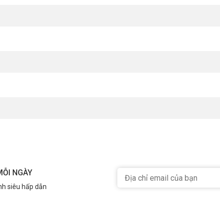
MỖI NGÀY
nh siêu hấp dẫn
o bạn không sở hữu ngay cảm biến từ ONECAM DS-1R này Sản phẩm đang c
elecom
.