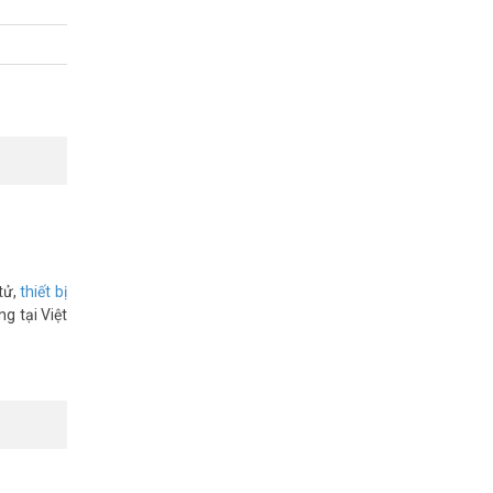
ượng cho
cao 1
tử,
thiết bị
g tại Việt