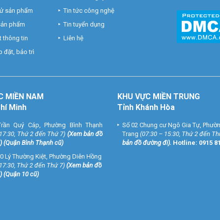
hử sản phẩm
Tin tức công nghệ
 sản phẩm
Tin tuyển dụng
 thông tin
Liên hệ
 đặt, bảo trì
C MIỀN NAM
KHU VỰC MIỀN TRUNG
Chí Minh
Tỉnh Khánh Hòa
rần Quý Cáp, Phường Bình Thạnh
Số 02 Chung cư Ngô Gia Tự, Phườ
 17:30, Thứ 2 đến Thứ 7)
(
Xem bản đồ
Trang
(07:30 – 15:30, Thứ 2 đến Th
) (Quận Bình Thạnh cũ)
bản đồ đường đi
).
Hotline:
0915 8
a ONECAM DS-1R
0 Lý Thường Kiệt, Phường Diên Hồng
 17:30, Thứ 2 đến Thứ 7)
(
Xem bản đồ
) (Quận 10 cũ)
1 năm