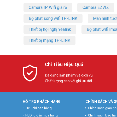
Camera IP Wifi giá rẻ
Camera EZVIZ
Bộ phát sóng wifi TP-LINK
Màn hình tươ
Thiết bị hội nghị Yealink
Bộ phát wifi Imo
Thiết bị mạng TP-LINK
Chi Tiêu Hiệu Quả
Đa dạng sản phẩm và dịch vụ
Chất lượng cao với giá ưu đãi
HỖ TRỢ KHÁCH HÀNG
CHÍNH SÁCH VÀ Q
Tiêu chí bán hàng
Chính sách giao nh
Hướng dẫn mua hàng
Chính sách bảo hà