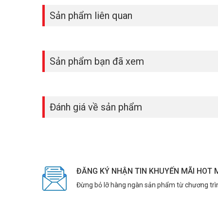
Sản phẩm liên quan
Sản phẩm bạn đã xem
Đánh giá về sản phẩm
ĐĂNG KÝ NHẬN TIN KHUYẾN MÃI HOT 
Đừng bỏ lỡ hàng ngàn sản phẩm từ chương trì
Với giá thành hợp lý, công dụng tiện ích hấp dẫn tại sa
đãi tốt và bảo hành 12 tháng trên toàn quốc tại
Vuhoangt