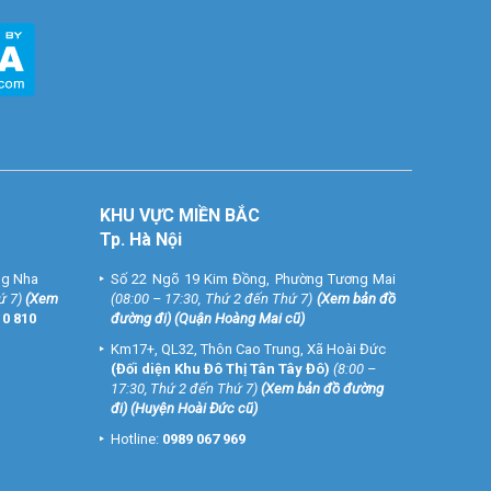
KHU VỰC MIỀN BẮC
Tp. Hà Nội
ng Nha
Số 22 Ngõ 19 Kim Đồng, Phường Tương Mai
ứ 7)
(
Xem
(08:00 – 17:30, Thứ 2 đến Thứ 7)
(
Xem bản đồ
10 810
đường đi
) (Quận Hoàng Mai cũ)
Km17+, QL32, Thôn Cao Trung, Xã Hoài Đức
(Đối diện Khu Đô Thị Tân Tây Đô)
(8:00 –
17:30, Thứ 2 đến Thứ 7)
(
Xem bản đồ đường
đi
) (Huyện Hoài Đức cũ)
Hotline:
0989 067 969