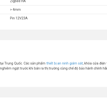
Zigbee HA
> 4mm
Pin 12V23A
ẩn khắt khe về chất lượng khi sản xuất. Cùng với băng keo 2 mặt chất l
ng.
Cảm biến mở cửa thông minh ONECAM DS-1R
dùng pin chất lượng 
n tại Trung Quốc. Các sản phẩm
thiết bị an ninh giám sát
, khóa cửa điện 
 nghiêm ngặt trước khi bán ra thị trường cùng chế độ bảo hành chính hãn