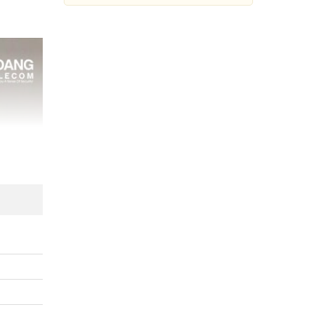
Cảm biến cửa từ ONECAM DS-
1R
Đang cập nhật giá
Mua Ngay