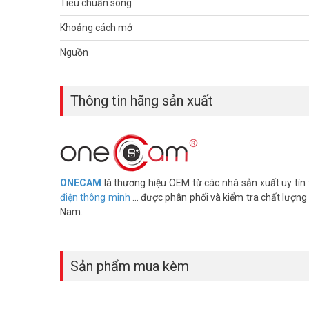
Tiêu chuẩn sóng
Khoảng cách mở
Nguồn
Tuy chỉ là một cảm biến rât nhỏ nhưng DS-1R đạt tiêu chu
phép bạn gắn cảm biến lên cửa sổ hoặc cửa ra vào dễ dà
Thông tin hãng sản xuất
năm không cần thay.
ONECAM
là thương hiệu OEM từ các nhà sản xuất uy tí
điện thông minh
... được phân phối và kiểm tra chất lượng
Nam.
Sản phẩm mua kèm