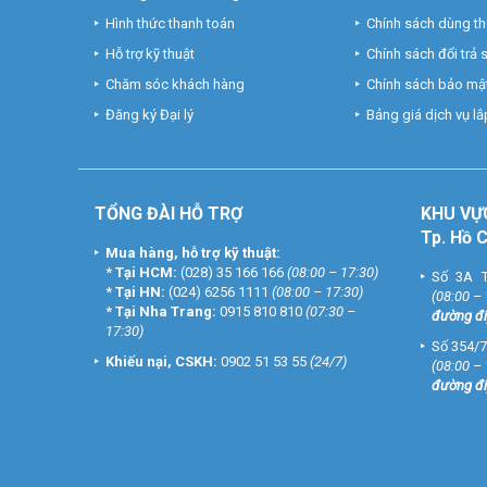
Hình thức thanh toán
Chính sách dùng t
Hỗ trợ kỹ thuật
Chính sách đổi trả
Chăm sóc khách hàng
Chính sách bảo mật
Đăng ký Đại lý
Bảng giá dịch vụ lắp
TỔNG ĐÀI HỖ TRỢ
KHU
VỰ
Tp. Hồ 
Mua hàng, hỗ trợ kỹ thuật:
*
Tại HCM:
(028) 35 166 166
(08:00 – 17:30)
Số 3A T
*
Tại HN:
(024) 6256 1111
(08:00 – 17:30)
(08:00 –
*
Tại Nha Trang:
0915 810 810
(07:30 –
đường đi
17:30)
Thông số kỹ thuật cảm biến mở cử
Số 354/7
Khiếu nại, CSKH:
0902 51 53 55
(24/7)
(08:00 –
– Chất liệu nhựa chất lượng, màu trắng
đường đi
– Nguồn điện: pin 12V23A cho thời gian sử dụng lên đến 
– Tần số: 433Mhz (fixcode)
– Khoảng cách truyền: 30 – 100m (môi trường mở)
– Trọng lượng: 100g