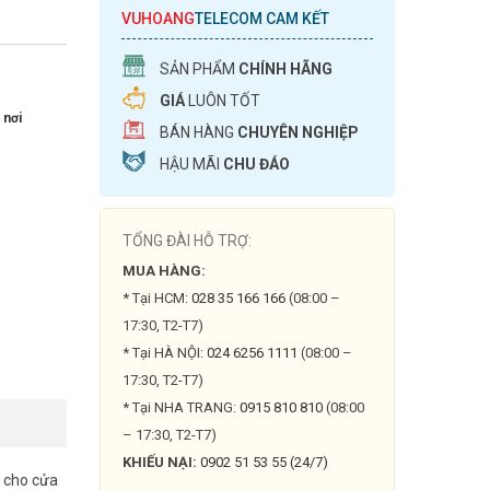
VUHOANG
TELECOM CAM KẾT
SẢN PHẨM
CHÍNH HÃNG
GIÁ
LUÔN TỐT
 nơi
BÁN HÀNG
CHUYÊN NGHIỆP
HẬU MÃI
CHU ĐÁO
TỔNG ĐÀI HỖ TRỢ:
MUA HÀNG:
* Tại HCM:
028 35 166 166
(08:00 –
17:30, T2-T7)
* Tại HÀ NỘI:
024 6256 1111
(08:00 –
17:30, T2-T7)
* Tại NHA TRANG:
0915 810 810
(08:00
– 17:30, T2-T7)
KHIẾU NẠI:
0902 51 53 55 (24/7)
 cho cửa