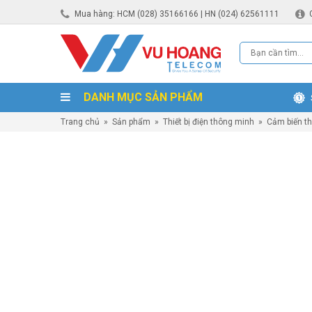
Mua hàng: HCM (028) 35166166 | HN (024) 62561111
DANH MỤC SẢN PHẨM
Trang chủ
»
Sản phẩm
»
Thiết bị điện thông minh
»
Cảm biến t