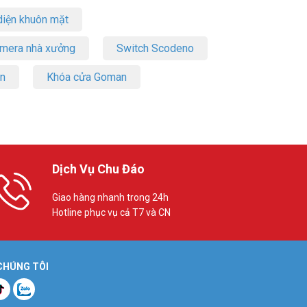
iện khuôn mặt
amera nhà xưởng
Switch Scodeno
on
Khóa cửa Goman
Dịch Vụ Chu Đáo
Giao hàng nhanh trong 24h
Hotline phục vụ cả T7 và CN
 CHÚNG TÔI