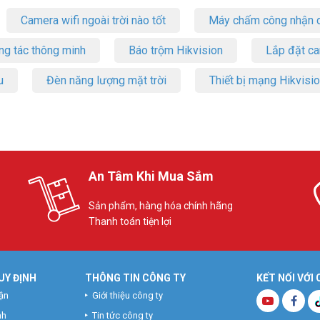
Camera wifi ngoài trời nào tốt
Máy chấm công nhận d
ng tác thông minh
Báo trộm Hikvision
Lắp đặt c
u
Đèn năng lượng mặt trời
Thiết bị mạng Hikvisi
An Tâm Khi Mua Sắm
Sản phẩm, hàng hóa chính hãng
Thanh toán tiện lợi
UY ĐỊNH
THÔNG TIN CÔNG TY
KẾT NỐI VỚI
ận
Giới thiệu công ty
nh
Tin tức công ty