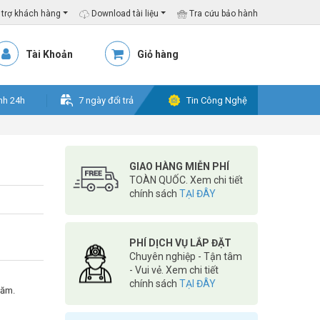
trợ khách hàng
Download tài liệu
Tra cứu bảo hành
Tài Khoản
Giỏ hàng
nh 24h
7 ngày đổi trả
Tin Công Nghệ
GIAO HÀNG MIỄN PHÍ
TOÀN QUỐC. Xem chi tiết
chính sách
TẠI ĐÂY
PHÍ DỊCH VỤ LẮP ĐẶT
Chuyên nghiệp - Tận tâm
- Vui vẻ. Xem chi tiết
chính sách
TẠI ĐÂY
năm.