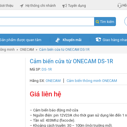
Hỗ 
Giới thiệu
Hệ thống chi nhánh
Tuyển dụng
Tìm kiếm
Sản phẩm được quan tâm
Khuyến mãi
Giao hàng nha
hông minh
»
ONECAM
»
Cảm biến cửa từ ONECAM DS-1R
Cảm biến cửa từ ONECAM DS-1R
Mã SP:
DS-1R
Hãng SX:
ONECAM
Cảm biến thông minh ONECAM
Giá liên hệ
– Cảm biến báo động mở cửa
– Nguồn điện: pin 12V23A cho thời gian sử dụng lên đến 1 
– Tần số: 433Mhz (fixcode).
– Khoảng cách truyền: 30 – 100m (môi trường mở).