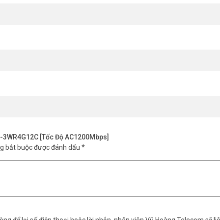
n DS-3WR4G12C [Tốc Độ AC1200Mbps]
ng bắt buộc được đánh dấu
*
in vui lòng liên hệ HOTLINE
1900.9259
để được hỗ trợ tốt nhất. Tham 
ng để lại số điện thoại hoặc lời nhắn, nhân viên Vũ Hoàng Telecom sẽ liê