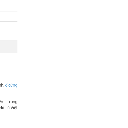
từ xa, xác
 để bảo vệ
nh,
ổ cứng
ến - Trung
đó có Việt