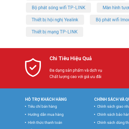
Bộ phát sóng wifi TP-LINK
Màn hình tươ
Thiết bị hội nghị Yealink
Bộ phát wifi Imo
Thiết bị mạng TP-LINK
Chi Tiêu Hiệu Quả
Đa dạng sản phẩm và dịch vụ
Chất lượng cao với giá ưu đãi
HỖ TRỢ KHÁCH HÀNG
CHÍNH SÁCH VÀ Q
Tiêu chí bán hàng
Chính sách giao nh
Hướng dẫn mua hàng
Chính sách bảo hà
Hình thức thanh toán
Chính sách dùng t