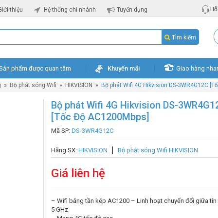
Hỗ 
Giới thiệu
Hệ thống chi nhánh
Tuyển dụng
Tìm kiếm
Sản phẩm được quan tâm
Khuyến mãi
Giao hàng nha
g
»
Bộ phát sóng Wifi
»
HIKVISION
»
Bộ phát Wifi 4G Hikvision DS-3WR4G12C [
Bộ phát Wifi 4G Hikvision DS-3WR4G1
[Tốc Độ AC1200Mbps]
Mã SP:
DS-3WR4G12C
Hãng SX:
HIKVISION
Bộ phát sóng Wifi HIKVISION
Giá liên hệ
– Wifi băng tần kép AC1200 – Linh hoạt chuyển đổi giữa tín 
5 GHz