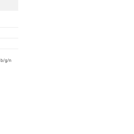
1b/g/n
ủa bạn. Dù
trặc.
ần kết nối