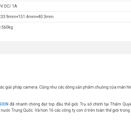
yển thường xuyên.
9V DC/ 1A
233.9mm×151.4mm×40.3mm
ứng dụng di động đi kèm. Bạn có thể kiểm soát và cấu hình bộ phát wifi 
0.560kg
ỳ đâu, bất kỳ lúc nào.
ật cao cấp như mã hóa WPA3, bộ lọc địa chỉ MAC và tường lửa tích hợp
Hikvision DS-3WR4G12C
GHz, IEEE 802.11b/g/n @2.4GHz
ác giải pháp camera. Cũng như các dòng sản phẩm chuông cửa màn hì
SION
đã nhanh chóng đạt top đầu thế giới. Trụ sở chính tại Thẩm Quy
nước Trung Quốc. Và hơn 16 các công ty con ở trên toàn thế giới trong 
8AB,4G TDD-LTE: B38/B40/B41,3G WCDMA: B1/B8