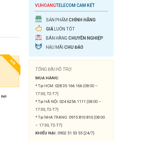
VUHOANG
TELECOM CAM KẾT
SẢN PHẨM
CHÍNH HÃNG
GIÁ
LUÔN TỐT
BÁN HÀNG
CHUYÊN NGHIỆP
HẬU MÃI
CHU ĐÁO
MỚI
TỔNG ĐÀI HỖ TRỢ:
MUA HÀNG:
* Tại HCM:
028 35 166 166
(08:00 –
17:30, T2-T7)
 nơi
* Tại HÀ NỘI:
024 6256 1111
(08:00 –
17:30, T2-T7)
* Tại NHA TRANG:
0915 810 810
(08:00
– 17:30, T2-T7)
KHIẾU NẠI:
0902 51 53 55 (24/7)