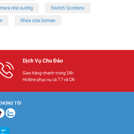
amera nhà xưởng
Switch Scodeno
on
Khóa cửa Goman
Dịch Vụ Chu Đáo
Giao hàng nhanh trong 24h
Hotline phục vụ cả T7 và CN
 CHÚNG TÔI