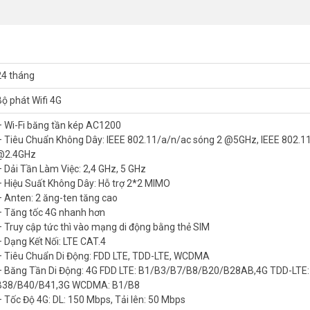
24 tháng
Bộ phát Wifi 4G
– Wi-Fi băng tần kép AC1200
– Tiêu Chuẩn Không Dây: IEEE 802.11/a/n/ac sóng 2 @5GHz, IEEE 802.1
@2.4GHz
– Dải Tần Làm Việc: 2,4 GHz, 5 GHz
– Hiệu Suất Không Dây: Hỗ trợ 2*2 MIMO
– Anten: 2 ăng-ten tăng cao
– Tăng tốc 4G nhanh hơn
– Truy cập tức thì vào mạng di động bằng thẻ SIM
ối mạng nhanh chóng và ổn định cho tất cả các thiết bị trong mạng c
– Dạng Kết Nối: LTE CAT.4
c từ xa, router này đáp ứng tốt mọi nhu cầu của bạn mà không gặp trục 
– Tiêu Chuẩn Di Động: FDD LTE, TDD-LTE, WCDMA
– Băng Tần Di Động: 4G FDD LTE: B1/B3/B7/B8/B20/B28AB,4G TDD-LTE:
B38/B40/B41,3G WCDMA: B1/B8
t nối internet của mình khi di chuyển. Điều này rất hữu ích khi bạn c
– Tốc Độ 4G: DL: 150 Mbps, Tải lên: 50 Mbps