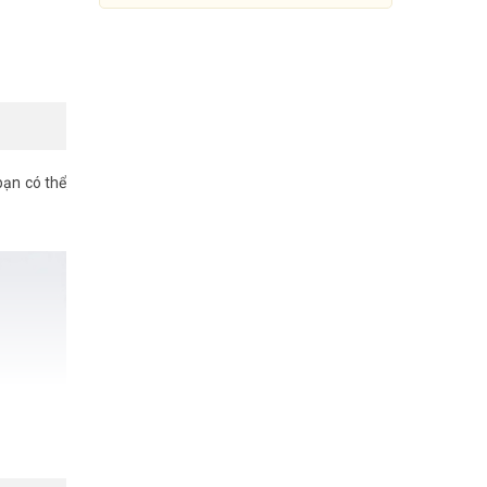
bạn có thể
Bộ phát Wifi 4G Hikvision DS-
3WR4G12C [Tốc Độ
AC1200Mbps]
Đang cập nhật giá
Mua Ngay