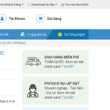
trợ khách hàng
Download tài liệu
Tra cứu bảo hành
Tài Khoản
Giỏ hàng
nh 24h
7 ngày đổi trả
Tin Công Nghệ
Tốc Độ AC1200Mbps]
2C
GIAO HÀNG MIỄN PHÍ
TOÀN QUỐC. Xem chi tiết
chính sách
TẠI ĐÂY
PHÍ DỊCH VỤ LẮP ĐẶT
Chuyên nghiệp - Tận tâm
- Vui vẻ. Xem chi tiết
chính sách
TẠI ĐÂY
hiệu 2.4 và