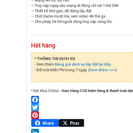
– Mạng 4G tốc độ cao
– Truy cập ngay vào mạng di động chỉ với 1 thẻ SIM
– Thiết kế nhỏ gọn, dễ dàng lắp đặt
– Chơi Game mượt mà, xem video 4K thả ga
– Cho phép tới 64 người dùng truy cập cùng lúc
Hết hàng
* THÔNG TIN DỊCH VỤ
- Xem thêm
Bảng giá dịch vụ lắp đặt tại đây
- Đổi mới Miễn Phí trong 7 ngày. (
Xem thêm >>>
)
* Đặt Mua Online -
Giao Hàng COD kiểm hàng & thanh toán tận
Facebook
Twitter
Pinterest
Share
Post