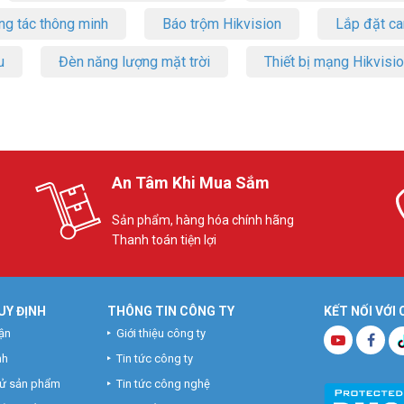
ng tác thông minh
Báo trộm Hikvision
Lắp đặt c
u
Đèn năng lượng mặt trời
Thiết bị mạng Hikvisi
An Tâm Khi Mua Sắm
Sản phẩm, hàng hóa chính hãng
Thanh toán tiện lợi
UY ĐỊNH
THÔNG TIN CÔNG TY
KẾT NỐI VỚI
ận
Giới thiệu công ty
nh
Tin tức công ty
hử sản phẩm
Tin tức công nghệ