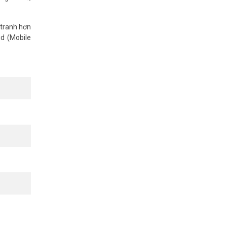
 tranh hơn
ud (Mobile
 cách mượt