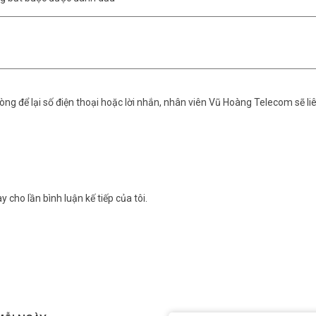
ng để lại số điện thoại hoặc lời nhắn, nhân viên Vũ Hoàng Telecom sẽ liê
 mẽ, ổn định trong phạm vi rộng. Bạn có thể thoải mái sử dụng Interne
y cho lần bình luận kế tiếp của tôi.
ê.
n. Chỉ cần cắm SIM 4G và bật nguồn là bạn đã có ngay mạng WiFi tốc độ
 đặt rườm rà.
bên mình. Bạn có thể sử dụng nó ở bất cứ đâu, từ quán cà phê, xe ô tô