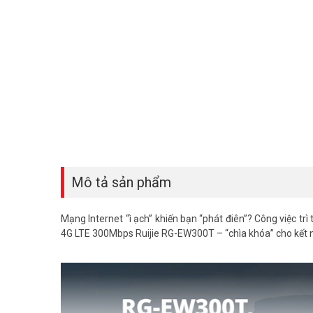
Mô tả sản phẩm
Mạng Internet “ì ạch” khiến bạn “phát điên”? Công việc trì t
4G LTE 300Mbps Ruijie RG-EW300T – “chìa khóa” cho kết nối