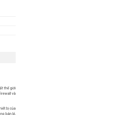
t thế giới
Firewall và
iết bị của
ng bán lẻ,