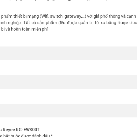
hẩm thiết bị mạng (Wifi, switch, gateway,...) với giá phổ thông và cạnh
nh nghiệp. Tất cả sản phẩm đều được quản trị từ xa bằng Ruijie clo
bị và hoàn toàn miễn phí.
iới hạn
ốc”, cho phép bạn xem phim HD, chơi game online, làm việc từ xa… một
ay tốc độ “rùa bò” nữa!
bps Reyee RG-EW300T
ng bắt buộc được đánh dấu
*