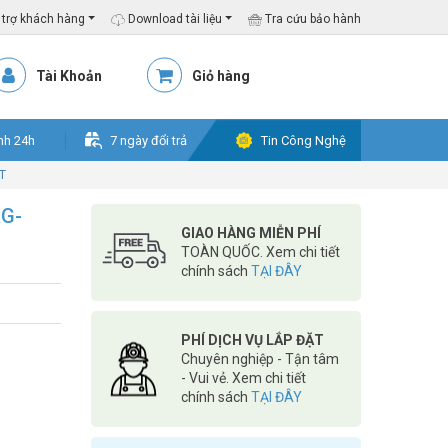
trợ khách hàng
Download tài liệu
Tra cứu bảo hành
Tài Khoản
Giỏ hàng
nh 24h
7 ngày đổi trả
Tin Công Nghệ
T
RG-
GIAO HÀNG MIỄN PHÍ
TOÀN QUỐC. Xem chi tiết
chính sách
TẠI ĐÂY
PHÍ DỊCH VỤ LẮP ĐẶT
Chuyên nghiệp - Tận tâm
- Vui vẻ. Xem chi tiết
chính sách
TẠI ĐÂY