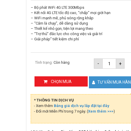
– Bộ phát WiFi 4G LTE 300Mbps
– Kết nối 4G LTE tốc độ cao, “chấp” mọi giới hạn
– WiFi mạnh mẽ, phủ sóng rộng khắp
– “Cắm là chạy”, dễ dàng sử dụng
– Thiết kế nhỏ gọn, tiện lợi mang theo
– “Trợ thủ” đắc lực cho công việc và giải trí
– Giải pháp” tiết kiệm chi phí
Bộ
Tình trạng:
Còn hàng
-
+
phát
WiFi
4G
LTE
CHỌN MUA
TƯ VẤN MUA HÀ
300Mbps
Reyee
RG-
EW300T
* THÔNG TIN DỊCH VỤ
số
- Xem thêm
Bảng giá dịch vụ lắp đặt tại đây
lượng
- Đổi mới Miễn Phí trong 7 ngày. (
Xem thêm >>>
)