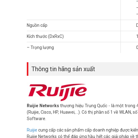
–
Nông trường, nhà vườn:
Hỗ trợ kết nối internet cho các
–
Cửa hàng nhỏ di động:
Giúp cửa hàng kết nối internet 
–
Các khu vực chưa hỗ trợ mạng có dây:
Mang internet đ
Nguồn cấp
Kích thước (DxRxC)
– Trọng lượng
Thông tin hãng sản xuất
Ruijie Networks
thương hiệu Trung Quốc - là một trong 
(Ruijie, Cisco, HP, Huawei, ..). Có thị phần số 1 về WLAN,
Software.
Ruijie
cung cấp các sản phẩm cấp doanh nghiệp được kiểm t
Ruijie Networks có thể đáp ứng hầu hết các giải pháp về 