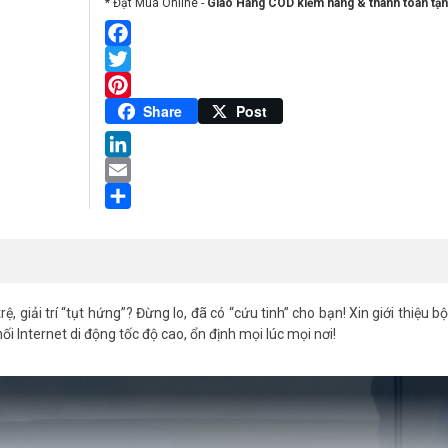
* Đặt Mua Online -
Giao Hàng COD kiểm hàng & thanh toán tận
Facebook
Twitter
Pinterest
Share
Post
LinkedIn
Email
Share
rệ, giải trí “tụt hứng”? Đừng lo, đã có “cứu tinh” cho bạn! Xin giới thiệu b
 Internet di động tốc độ cao, ổn định mọi lúc mọi nơi!