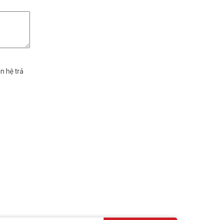
n hệ trả
t ở bất cứ
 cao để sử
 đến những