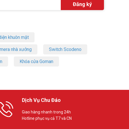
việc online
iện khuôn mặt
amera nhà xưởng
Switch Scodeno
on
Khóa cửa Goman
Dịch Vụ Chu Đáo
Giao hàng nhanh trong 24h
Hotline phục vụ cả T7 và CN