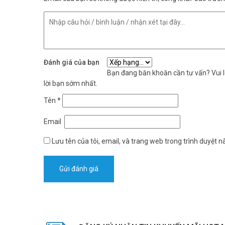
Đánh giá của bạn
Bạn đang băn khoăn cần tư vấn? Vui lò
lời bạn sớm nhất.
Tên
*
WiFi mạnh mẽ, phủ sóng rộng khắp
Email
Với 4 ăng-ten ngoài, Ruijie RG-EW300T phủ sóng WiFi mạnh
Lưu tên của tôi, email, và trang web trong trình duyệt nà
đâu, từ trong nhà đến ngoài trời, từ thành phố đến vùng qu
“Cắm là chạy”, dễ dàng sử dụng
Việc cài đặt và sử dụng Ruijie RG-EW300T cực kỳ đơn giả
dụng. Không cần phải lo lắng về cấu hình phức tạp hay cài
Thiết kế nhỏ gọn, tiện lợi mang theo
Ruijie RG-EW300T có thiết kế nhỏ gọn, dễ dàng mang theo 