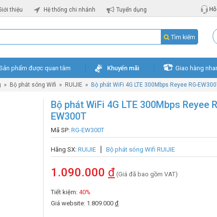
Hỗ 
Giới thiệu
Hệ thống chi nhánh
Tuyển dụng
Tìm kiếm
Sản phẩm được quan tâm
Khuyến mãi
Giao hàng nha
g
»
Bộ phát sóng Wifi
»
RUIJIE
»
Bộ phát WiFi 4G LTE 300Mbps Reyee RG-EW300
Bộ phát WiFi 4G LTE 300Mbps Reyee 
EW300T
Mã SP:
RG-EW300T
Hãng SX:
RUIJIE
Bộ phát sóng Wifi RUIJIE
1.090.000
đ
(Giá đã bao gồm VAT)
Tiết kiệm:
40%
Giá website: 1.809.000
đ