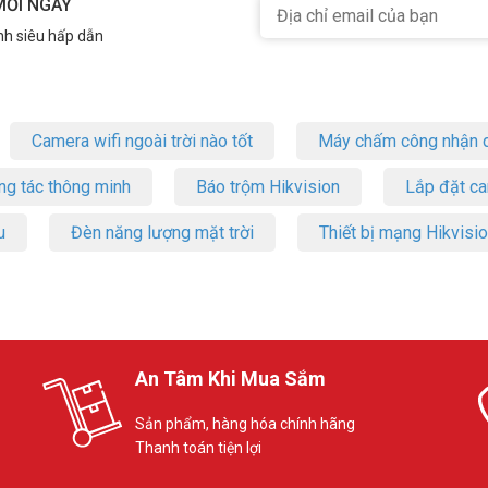
MỖI NGÀY
nh siêu hấp dẫn
trí
n là “trợ thủ” đắc lực cho công việc và giải trí của bạn. Bạn có thể làm 
gián đoạn.
Camera wifi ngoài trời nào tốt
Máy chấm công nhận d
ng tác thông minh
Báo trộm Hikvision
Lắp đặt c
u
Đèn năng lượng mặt trời
Thiết bị mạng Hikvisi
An Tâm Khi Mua Sắm
Sản phẩm, hàng hóa chính hãng
Thanh toán tiện lợi