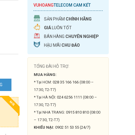
VUHOANG
TELECOM CAM KẾT
SẢN PHẨM
CHÍNH HÃNG
GIÁ
LUÔN TỐT
BÁN HÀNG
CHUYÊN NGHIỆP
HẬU MÃI
CHU ĐÁO
TỔNG ĐÀI HỖ TRỢ:
MUA HÀNG:
* Tại HCM:
028 35 166 166
(08:00 –
NG
17:30, T2-T7)
* Tại HÀ NỘI:
024 6256 1111
(08:00 –
MỚI
17:30, T2-T7)
* Tại NHA TRANG:
0915 810 810
(08:00
– 17:30, T2-T7)
KHIẾU NẠI:
0902 51 53 55 (24/7)