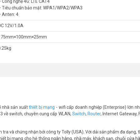
– Công nghệ 4G: LTE CAT4
 thiết bị thông minh trong nông nghiệp.
– Tiêu chuẩn bảo mật: WPA1/WPA2/WPA3
để bán hàng, quản lý đơn hàng.
– Anten: 4
ến những vùng sâu vùng xa, nơi chưa có hạ tầng mạng.
DC 12V/1.0A
175mm×100mm×25mm
0.25kg
4 nhà sản xuất
thiết bị mạng
- wifi cấp doanh nghiệp (Enterprise) lớn nhấ
 số 3 về switch, chuyên cung cấp WLAN,
Switch
,
Router
, Internet Gateway, 
ra và chứng nhận bởi công ty Tolly (USA). Với dải sản phẩm đa dạng, th
thiết bị mạng cho hệ thống ngân hàng, nhà máy, khách sạn, chuỗi cửa hà