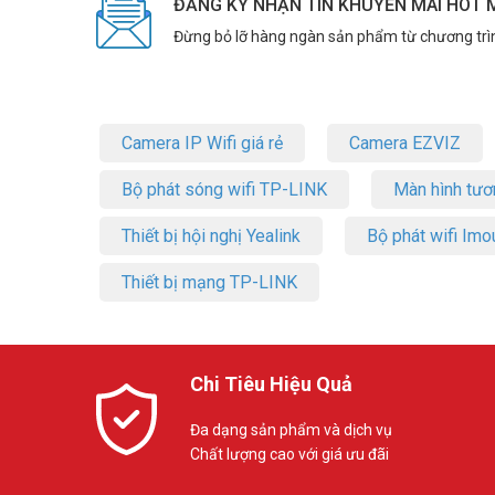
ĐĂNG KÝ NHẬN TIN KHUYẾN MÃI HOT 
chuyến du lịch, dã ngoại.
Đừng bỏ lỡ hàng ngàn sản phẩm từ chương trì
“Trợ thủ” đắc lực cho công việc và giải 
Ruijie RG-EW300T không chỉ là một thiết bị phát WiFi, mà cò
hiệu quả, xem phim, chơi game thỏa thích mà không lo bị 
Camera IP Wifi giá rẻ
Camera EZVIZ
Bộ phát sóng wifi TP-LINK
Màn hình tươ
Thiết bị hội nghị Yealink
Bộ phát wifi Imo
Thiết bị mạng TP-LINK
Chi Tiêu Hiệu Quả
Đa dạng sản phẩm và dịch vụ
Chất lượng cao với giá ưu đãi