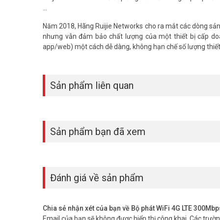
...
Năm 2018, Hãng Ruijie Networks cho ra mắt các dòng sản p
nhưng vẫn đảm bảo chất lượng của một thiết bị cấp doa
app/web) một cách dễ dàng, không hạn chế số lượng thiết 
Kết nối 4G LTE tốc độ cao, “chấp” mọi g
Ruijie RG-EW300T mang đến tốc độ kết nối 4G LTE “siêu t
mà, không giật lag. Không còn lo lắng về việc mất kết nối h
Sản phẩm liên quan
Sản phẩm bạn đã xem
Đánh giá về sản phẩm
Chia sẻ nhận xét của bạn về Bộ phát WiFi 4G LTE 300M
Email của bạn sẽ không được hiển thị công khai.
Các trườ