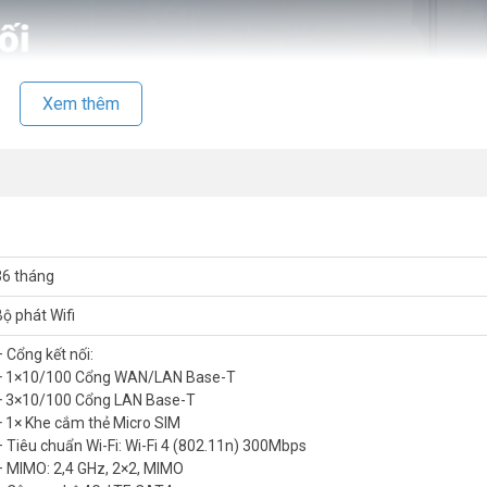
Xem thêm
36 tháng
Bộ phát Wifi
– Cổng kết nối:
+ 1×10/100 Cổng WAN/LAN Base-T
+ 3×10/100 Cổng LAN Base-T
n sử dụng SIM 4G của thương hiệu Ruijie, thuộc nhóm Reyee và được tí
+ 1× Khe cắm thẻ Micro SIM
àng quản lý thiết bị từ xa, kiểm soát lưu lượng truy cập và đảm bảo an 
– Tiêu chuẩn Wi-Fi: Wi-Fi 4 (802.11n) 300Mbps
ây hoặc cần kết nối internet di động như:
– MIMO: 2,4 GHz, 2×2, MIMO
cho công việc quản lý, giám sát.