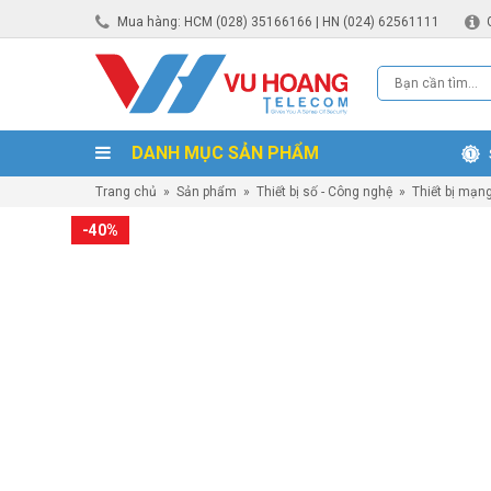
Mua hàng: HCM (028) 35166166 | HN (024) 62561111
DANH MỤC SẢN PHẨM
Trang chủ
»
Sản phẩm
»
Thiết bị số - Công nghệ
»
Thiết bị mạn
-40%