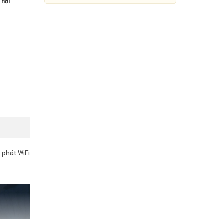
 nơi
ộ phát WiFi
Bộ phát WiFi 4G LTE 300Mbps
Reyee RG-EW300T
1.090.000đ
1.809.000đ
Mua Ngay