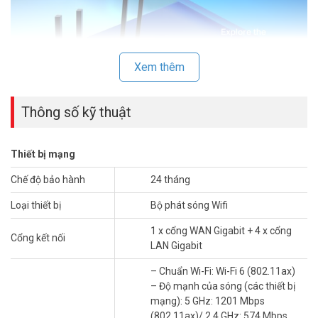
Xem thêm
Thông số kỹ thuật
WiFi 6 Tốc Độ Siêu Nhanh
Thiết bị mạng
Truyền phim HD trong 10 giây. 1024-QAM của WiFi 6 cải thiện 25%
Chế độ bảo hành
24 tháng
hiệu quả mã hóa trong khi tốc độ ký hiệu được cải thiện sẽ tăng tốc
Loại thiết bị
Bộ phát sóng Wifi
độ dữ liệu lên 11%. Tận hưởng băng thông rộng hơn trong khi
truyền trực tuyến nội dung trên nhiều thiết bị.
1 x cổng WAN Gigabit + 4 x cổng
Cổng kết nối
LAN Gigabit
– Chuẩn Wi-Fi: Wi-Fi 6 (802.11ax)
– Độ mạnh của sóng (các thiết bị
mạng): 5 GHz: 1201 Mbps
(802.11ax)/ 2.4 GHz: 574 Mbps