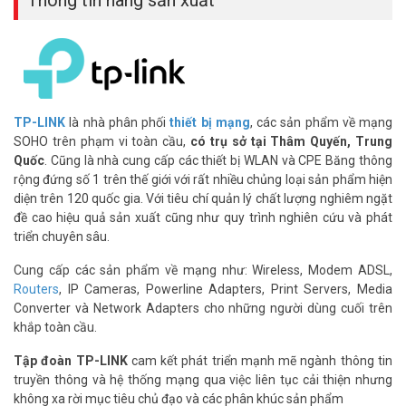
Thông tin hãng sản xuất
TP-LINK
là nhà phân phối
thiết bị mạng
, các sản phẩm về mạng
SOHO trên phạm vi toàn cầu,
có trụ sở tại Thâm Quyến, Trung
Quốc
. Cũng là nhà cung cấp các thiết bị WLAN và CPE Băng thông
rộng đứng số 1 trên thế giới với rất nhiều chủng loại sản phẩm hiện
diện trên 120 quốc gia. Với tiêu chí quản lý chất lượng nghiêm ngặt
đề cao hiệu quả sản xuất cũng như quy trình nghiên cứu và phát
triển chuyên sâu.
Dễ dàng tạo hệ thống Mesh WiFi
Cung cấp các sản phẩm về mạng như: Wireless, Modem ADSL,
Routers
, IP Cameras, Powerline Adapters, Print Servers, Media
Nếu bạn có bất kỳ vùng chết WiFi nào ở nhà, chỉ cần thêm một bộ
Converter và Network Adapters cho những người dùng cuối trên
mở rộng sóng/router WiFi tương thích với EasyMesh khác để tạo hệ
khắp toàn cầu.
thống Mesh WiFi Gigabit cho toàn bộ ngôi nhà của bạn. Tận hưởng
một kết nối ổn định.
Tập đoàn TP-LINK
cam kết phát triển mạnh mẽ ngành thông tin
truyền thông và hệ thống mạng qua việc liên tục cải thiện nhưng
WPA3 — Cấp Độ Bảo Mật Mạng Thế Hệ Mới
không xa rời mục tiêu chủ đạo và các phân khúc sản phẩm