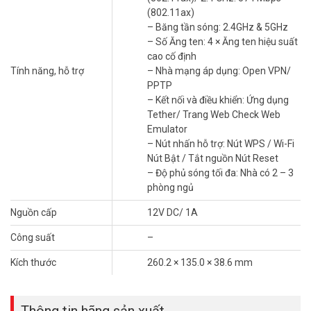
(802.11ax)
– Băng tần sóng: 2.4GHz & 5GHz
– Số Ăng ten: 4 × Ăng ten hiệu suất
cao cố định
Tính năng, hỗ trợ
– Nhà mạng áp dụng: Open VPN/
PPTP
Kết Nối Nhiều Hơn, Duy Trì Tốc Độ Cao
– Kết nối và điều khiển: Ứng dụng
Tether/ Trang Web Check Web
Bộ phát wifi TP-LINK
Archer AX23 giúp bạn tận hưởng chơi game
Emulator
mượt mà, phát trực tuyến video và nguồn cấp dữ liệu trực tiếp cùng
– Nút nhấn hỗ trợ: Nút WPS / Wi-Fi
một lúc. OFDMA tăng cường sức mạnh cho WiFi của bạn bằng cách
Nút Bật / Tắt nguồn Nút Reset
cho phép nhiều máy khách chia sẻ một băng tần cùng một lúc,
– Độ phủ sóng tối đa: Nhà có 2 – 3
giảm độ trễ và chập chờn.
phòng ngủ
Vùng Phủ Sóng WiFi Xuyên Suốt Nhà Bạn
Nguồn cấp
12V DC/ 1A
4 ăng-ten ngoài hiệu suất cao, tăng cường tín hiệu WiFi trong toàn
Công suất
–
bộ ngôi nhà của bạn. Công nghệ Beamforming phát hiện các thiết
bị và tập trung cường độ tín hiệu không dây về phía chúng, đặc biệt
Kích thước
260.2 × 135.0 × 38.6 mm
đối với những thiết bị ở những khu vực khó tiếp cận trước đây.