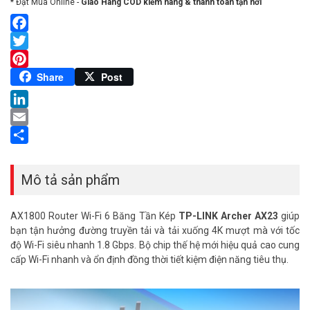
* Đặt Mua Online -
Giao Hàng COD kiểm hàng & thanh toán tận nơi
Facebook
Twitter
Pinterest
Share
Post
LinkedIn
Email
Share
Mô tả sản phẩm
AX1800 Router Wi-Fi 6 Băng Tần Kép
TP-LINK Archer AX23
giúp
bạn tận hưởng đường truyền tải và tải xuống 4K mượt mà với tốc
độ Wi-Fi siêu nhanh 1.8 Gbps. Bộ chip thế hệ mới hiệu quả cao cung
cấp Wi-Fi nhanh và ổn định đồng thời tiết kiệm điện năng tiêu thụ.