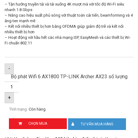
– Tận hưởng truyền tải và tải xuống 4K mượt mà với tốc độ Wi-Fi siêu
nhanh 1.8 Gbps
– Nâng cao hiệu suất phủ sóng với thuật toán cải tiến, beamforming và 4
ăng-ten mạnh mẽ
– Kết nối nhiều thiết bị hơn bằng OFDMA giúp giảm độ trễ và kết nối
nhiều thiết bị hơn
– Hoạt động với hầu hết các nhà mạng ISP, EasyMesh và các thiết bị Wi-
Fi chuẩn 802.11
-
Bộ phát Wifi 6 AX1800 TP-LINK Archer AX23 số lượng
+
Tình trạng:
Còn hàng
CHỌN MUA
TƯ VẤN MUA HÀNG