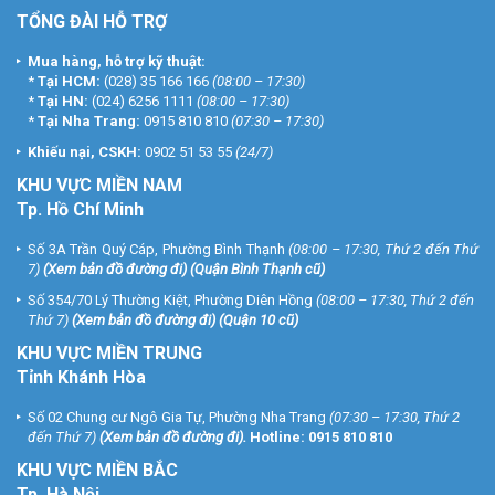
TỔNG ĐÀI HỖ TRỢ
Mua hàng, hỗ trợ kỹ thuật:
*
Tại HCM:
(028) 35 166 166
(08:00 – 17:30)
*
Tại HN:
(024) 6256 1111
(08:00 – 17:30)
*
Tại Nha Trang:
0915 810 810
(07:30 – 17:30)
Khiếu nại, CSKH:
0902 51 53 55
(24/7)
KHU
VỰC MIỀN NAM
Tp. Hồ Chí Minh
Số 3A Trần Quý Cáp, Phường Bình Thạnh
(08:00 – 17:30, Thứ 2 đến Thứ
7)
(
Xem bản đồ đường đi
) (Quận Bình Thạnh cũ)
Số 354/70 Lý Thường Kiệt, Phường Diên Hồng
(08:00 – 17:30, Thứ 2 đến
Thứ 7)
(
Xem bản đồ đường đi
) (Quận 10 cũ)
KHU VỰC MIỀN TRUNG
Tỉnh Khánh Hòa
Số 02 Chung cư Ngô Gia Tự, Phường Nha Trang
(07:30 – 17:30, Thứ 2
đến Thứ 7)
(
Xem bản đồ đường đi
).
Hotline:
0915 810 810
KHU VỰC MIỀN BẮC
Tp. Hà Nội