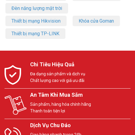
– 1 cáp Ethernet RJ45
– 3 bộ chuyển đổi nguồn
Đèn năng lượng mặt trời
– Hướng dẫn cài đặt nhanh
Thiết bị mạng Hikvision
Khóa cửa Goman
Hỏi đáp về TP-Link Deco BE25(3-pack)
(FAQ)
Thiết bị mạng TP-LINK
Deco BE25(3-pack) có đủ cho biệt thự 4 tầng không?
Có, phủ sóng 650m², lý tưởng cho nhà 3-4 tầng.
Chi Tiêu Hiệu Quả
Mesh Wi-Fi nào mạnh nhất 2025?
Đa dạng sản phẩm và dịch vụ
Deco BE25(3-pack) dẫn đầu với Wi-Fi 7, tốc độ cao, phủ sóng rộng.
Chất lượng cao với giá ưu đãi
Cài đặt Deco BE25 có phức tạp không?
An Tâm Khi Mua Sắm
Không, app TP-Link Deco hướng dẫn 3 bước, dễ tự làm.
Sản phẩm, hàng hóa chính hãng
Deco BE25(3-pack) mang Wi-Fi 7 tốc độ cao, phủ sóng rộng, dễ
Thanh toán tiện lợi
dùng. Lý tưởng cho nhà lớn, văn phòng nhỏ, kết nối mượt mà. Mua
ngay tại Vũ Hoàng Telecom để nhận giao hàng COD, bảo hành
Dịch Vụ Chu Đáo
chính hãng. Tham khảo thêm thông tin tại
Facebook
Giao hàng nhanh trong 24h