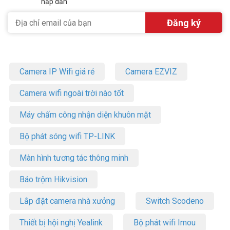
hấp dẫn
+ 2.4GHz: 688 Mbps
+ 5GHz: 4324 Mbps (4 luồng băng thông 240MHz)
– Cổng kết nối: 2× cổng 2.5G WAN/LAN tự động nhận biết trên mỗi
thiết bị
– Công nghệ & tính năng nổi bật:
+ Ăng-ten ngầm, hỗ trợ IPv6, IPTV
Camera IP Wifi giá rẻ
Camera EZVIZ
+ AI Mesh, OFDMA, MLO, Multi-RU, 4K-QAM
+ Beamforming, mã hóa WPA3 – kết nối mạnh & bảo mật cao
Camera wifi ngoài trời nào tốt
+ Chế độ Router / Access Point, điều khiển qua Alexa / Google
Assistant
Máy chấm công nhận diện khuôn mặt
+ Ứng dụng Deco – cài đặt và quản lý dễ dàng
– Tùy chọn nâng cấp: TP-Link HomeShield: HomeShield: Kiểm soát
Bộ phát sóng wifi TP-LINK
phụ huynh, chống virus, QoS thông minh, báo cáo mạng
– Chứng chỉ: CE, FCC, RoHS
Màn hình tương tác thông minh
– Sản xuất tại: Trung Quốc
– Thương hiệu của: Trung Quốc
Báo trộm Hikvision
– Hãng: TP-Link
– Bảo hành: 24 tháng
Lắp đặt camera nhà xưởng
Switch Scodeno
Quy cách đóng gói:
– 3 thiết bị Deco BE25
Thiết bị hội nghị Yealink
Bộ phát wifi Imou