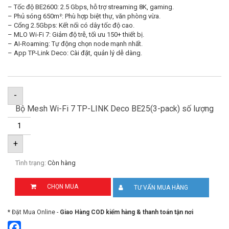
– Tốc độ BE2600: 2.5 Gbps, hỗ trợ streaming 8K, gaming.
– Phủ sóng 650m²: Phù hợp biệt thự, văn phòng vừa.
– Cổng 2.5Gbps: Kết nối có dây tốc độ cao.
– MLO Wi-Fi 7: Giảm độ trễ, tối ưu 150+ thiết bị.
– AI-Roaming: Tự động chọn node mạnh nhất.
– App TP-Link Deco: Cài đặt, quản lý dễ dàng.
-
Bộ Mesh Wi-Fi 7 TP-LINK Deco BE25(3-pack) số lượng
+
Tình trạng:
Còn hàng
CHỌN MUA
TƯ VẤN MUA HÀNG
* Đặt Mua Online -
Giao Hàng COD kiểm hàng & thanh toán tận nơi