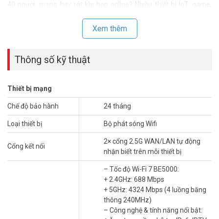
40 người, mạng hay rớt khi họp online? Nhiều thiết bị IoT, game,
streaming làm mạng quá tải? Bạn cần giải pháp mạnh mẽ, ổn định.
Xem thêm
Thông số kỹ thuật
Thiết bị mạng
Chế độ bảo hành
24 tháng
Loại thiết bị
Bộ phát sóng Wifi
2× cổng 2.5G WAN/LAN tự động
Cổng kết nối
nhận biết trên mỗi thiết bị
Kết nối kém gây phiền toái
– Tốc độ Wi-Fi 7 BE5000:
+ 2.4GHz: 688 Mbps
Mạng chậm khiến họp Zoom gián đoạn, chơi game lag, hoặc
+ 5GHz: 4324 Mbps (4 luồng băng
camera IoT mất kết nối. Nhân viên mất hiệu suất, trẻ em không học
thông 240MHz)
online được. Nhà lớn, văn phòng đông cần Wi-Fi mạnh hơn. Một hệ
– Công nghệ & tính năng nổi bật:
thống Wi-Fi hiện đại là cần thiết.