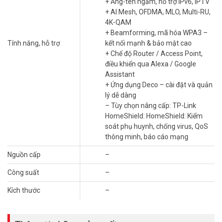
+ Ăng-ten ngầm, hỗ trợ IPv6, IPTV
Giải pháp Deco BE25(3-Pack) – Wi-Fi 7
+ AI Mesh, OFDMA, MLO, Multi-RU,
đỉnh cao dành cho bạn
4K-QAM
+ Beamforming, mã hóa WPA3 –
Phủ sóng rộng, tốc độ vượt trội
Tính năng, hỗ trợ
kết nối mạnh & bảo mật cao
+ Chế độ Router / Access Point,
Deco BE25(3-pack) đạt tốc độ BE2600 (2.5 Gbps) trên băng tần
điều khiển qua Alexa / Google
2.4GHz, 5GHz. Công nghệ MLO giảm độ trễ, lý tưởng cho streaming
Assistant
8K, game online. Phủ sóng 650m², kết nối 150+ thiết bị. Lý tưởng
+ Ứng dụng Deco – cài đặt và quản
cho biệt thự, văn phòng vừa.
lý dễ dàng
– Tùy chọn nâng cấp: TP-Link
HomeShield: HomeShield: Kiểm
soát phụ huynh, chống virus, QoS
thông minh, báo cáo mạng
Nguồn cấp
–
Công suất
–
Kích thước
–