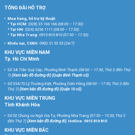
TỔNG ĐÀI HỖ TRỢ
Mua hàng, hỗ trợ kỹ thuật:
*
Tại HCM:
(028) 35 166 166
(08:00 – 17:30)
*
Tại HN:
(024) 6256 1111
(08:00 – 17:30)
*
Tại Nha Trang:
0915 810 810
(07:30 – 17:30)
Khiếu nại, CSKH:
0902 51 53 55
(24/7)
KHU
VỰC MIỀN NAM
Tp. Hồ Chí Minh
Số 3A Trần Quý Cáp, Phường Bình Thạnh
(08:00 – 17:30, Thứ 2 đến Thứ
7)
(
Xem bản đồ đường đi
) (Quận Bình Thạnh cũ)
Số 354/70 Lý Thường Kiệt, Phường Diên Hồng
(08:00 – 17:30, Thứ 2 đến
Thứ 7)
(
Xem bản đồ đường đi
) (Quận 10 cũ)
KHU VỰC MIỀN TRUNG
Tỉnh Khánh Hòa
Số 02 Chung cư Ngô Gia Tự, Phường Nha Trang
(07:30 – 15:30, Thứ 2
đến Thứ 7)
(
Xem bản đồ đường đi
).
Hotline:
0915 810 810
KHU VỰC MIỀN BẮC