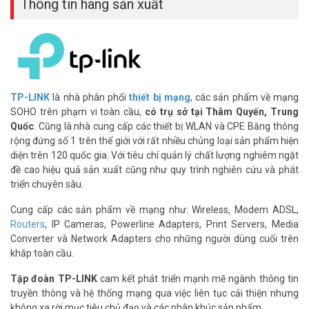
Thông tin hãng sản xuất
Dễ dùng, bảo mật cao
Router TP-Link Deco BE25 cài đặt trong 5 phút qua app TP-Link
Deco. Hỗ trợ WPA3, bảo mật tối ưu cho IoT. Cổng 2.5Gbps cho kết
nối có dây nhanh.
*** Xem thêm
Wi-Fi mesh
tại Vũ Hoàng Telecom.
TP-LINK
là nhà phân phối
thiết bị mạng
, các sản phẩm về mạng
SOHO trên phạm vi toàn cầu,
có trụ sở tại Thâm Quyến, Trung
Quốc
. Cũng là nhà cung cấp các thiết bị WLAN và CPE Băng thông
rộng đứng số 1 trên thế giới với rất nhiều chủng loại sản phẩm hiện
diện trên 120 quốc gia. Với tiêu chí quản lý chất lượng nghiêm ngặt
đề cao hiệu quả sản xuất cũng như quy trình nghiên cứu và phát
triển chuyên sâu.
Cung cấp các sản phẩm về mạng như: Wireless, Modem ADSL,
Routers
, IP Cameras, Powerline Adapters, Print Servers, Media
Converter và Network Adapters cho những người dùng cuối trên
khắp toàn cầu.
Tập đoàn TP-LINK
cam kết phát triển mạnh mẽ ngành thông tin
truyền thông và hệ thống mạng qua việc liên tục cải thiện nhưng
So sánh Deco BE25: 3-pack vs 2-pack vs 1-
không xa rời mục tiêu chủ đạo và các phân khúc sản phẩm