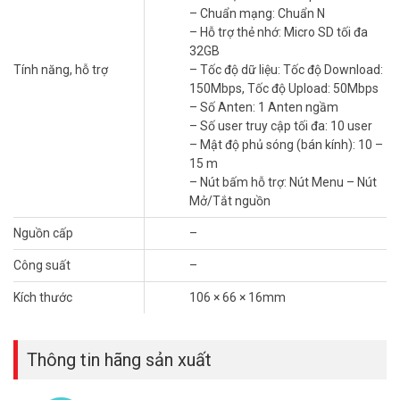
– Chuẩn mạng: Chuẩn N
– Hỗ trợ thẻ nhớ: Micro SD tối đa
32GB
Tính năng, hỗ trợ
– Tốc độ dữ liệu: Tốc độ Download:
150Mbps, Tốc độ Upload: 50Mbps
Thiết bị nhỏ gọn này có thể dễ dàng bỏ túi, giúp bạn kết nối Internet
– Số Anten: 1 Anten ngầm
mọi lúc mọi nơi, dù bạn đang ở quán cà phê, du lịch, hay công tác
– Số user truy cập tối đa: 10 user
xa nhà.
– Mật độ phủ sóng (bán kính): 10 –
Kết nối “dễ dàng”, chia sẻ “mọi lúc”
15 m
– Nút bấm hỗ trợ: Nút Menu – Nút
TP-Link M7350 có cách sử dụng “cực kỳ đơn giản”. Bạn chỉ cần lắp
Mở/Tắt nguồn
SIM 4G, bật nguồn là có thể kết nối Internet ngay lập tức.
Nguồn cấp
–
Công suất
–
Kích thước
106 × 66 × 16mm
Thông tin hãng sản xuất