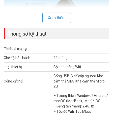
Xem thêm
Thông số kỹ thuật
Thiết bị mạng
“Sức mạnh” 4G LTE trong lòng bàn tay
Chế độ bảo hành
24 tháng
Với công nghệ 4G LTE tiên tiến, TP-Link M7350 mang đến tốc độ kết
Loại thiết bị
Bộ phát sóng Wifi
nối Internet “vượt trội”, cho phép bạn tải xuống, tải lên, xem phim,
chơi game trực tuyến một cách mượt mà, không giật lag.
Cổng USB-C để cấp nguồn/ Khe
Cổng kết nối
cắm thẻ SIM/ Khe cắm thẻ Micro
SD
– Tương thích: Windows/ Android/
macOS (MacBook, iMac)/ iOS
– Băng tần mạng: 2.4GHz
– Tốc độ Wifi: 150 Mbps