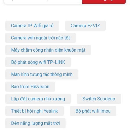
50Mbps
– Số Anten: 1 Anten ngầm
– Số user truy cập tối đa: 10 user
– Mật độ phủ sóng (bán kính): 10 – 15 m
Camera IP Wifi giá rẻ
Camera EZVIZ
– Nút bấm hỗ trợ: Nút Menu – Nút Mở/Tắt nguồn
– Kích thước: 106 × 66 × 16mm
Camera wifi ngoài trời nào tốt
– Sản xuất tại: Trung Quốc
– Thương hiệu của: Trung Quốc
Máy chấm công nhận diện khuôn mặt
– Hãng: TP-Link
– Bảo hành: 24 tháng
Bộ phát sóng wifi TP-LINK
Quy cách đóng gói:
Màn hình tương tác thông minh
– 4G LTE Mobile Wi-Fi M7350
– Cáp USB-C 0,4 m
Báo trộm Hikvision
– Hướng dẫn cài đặt nhanh
– Pin 2100 mAh
Lắp đặt camera nhà xưởng
Switch Scodeno
Hãy sẵn sàng khám phá những khả năng không giới hạn mà
Internet mang lại với bộ phát Wifi di động 4G LTE TP-Link M7350.
Thiết bị hội nghị Yealink
Bộ phát wifi Imou
Tham khảo thêm thông tin tại
Facebook Vuhoangtelecom
nhé.
Đèn năng lượng mặt trời