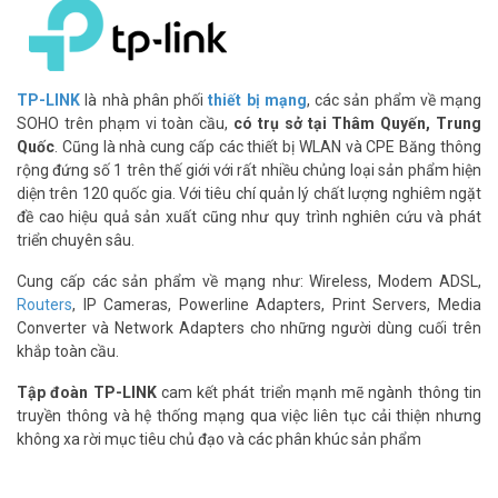
Thiết bị này có thể chia sẻ Wifi cho tối đa 10 thiết bị cùng lúc, giúp
bạn và bạn bè, người thân có thể cùng nhau “lướt web”, làm việc,
TP-LINK
là nhà phân phối
thiết bị mạng
, các sản phẩm về mạng
giải trí.
SOHO trên phạm vi toàn cầu,
có trụ sở tại Thâm Quyến, Trung
Quốc
. Cũng là nhà cung cấp các thiết bị WLAN và CPE Băng thông
“Pin trâu”, hoạt động “bền bỉ”
rộng đứng số 1 trên thế giới với rất nhiều chủng loại sản phẩm hiện
Với pin dung lượng lớn,
bộ phát Wifi
TP-Link M7350 có thể hoạt
diện trên 120 quốc gia. Với tiêu chí quản lý chất lượng nghiêm ngặt
động liên tục trong nhiều giờ liền, giúp bạn không lo bị gián đoạn kết
đề cao hiệu quả sản xuất cũng như quy trình nghiên cứu và phát
nối khi đang làm việc hoặc giải trí.
triển chuyên sâu.
Cung cấp các sản phẩm về mạng như: Wireless, Modem ADSL,
Routers
, IP Cameras, Powerline Adapters, Print Servers, Media
Converter và Network Adapters cho những người dùng cuối trên
khắp toàn cầu.
Tập đoàn TP-LINK
cam kết phát triển mạnh mẽ ngành thông tin
truyền thông và hệ thống mạng qua việc liên tục cải thiện nhưng
không xa rời mục tiêu chủ đạo và các phân khúc sản phẩm