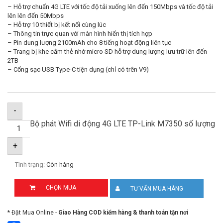
– Hỗ trợ chuẩn 4G LTE với tốc độ tải xuống lên đến 150Mbps và tốc độ tải
lên lên đến 50Mbps
– Hỗ trợ 10 thiết bị kết nối cùng lúc
– Thông tin trực quan với màn hình hiển thị tích hợp
– Pin dung lượng 2100mAh cho 8 tiếng hoạt động liên tục
– Trang bị khe cắm thẻ nhớ micro SD hỗ trợ dung lượng lưu trữ lên đến
2TB
– Cổng sạc USB Type-C tiện dụng (chỉ có trên V9)
-
Bộ phát Wifi di động 4G LTE TP-Link M7350 số lượng
+
Tình trạng:
Còn hàng
CHỌN MUA
TƯ VẤN MUA HÀNG
* Đặt Mua Online -
Giao Hàng COD kiểm hàng & thanh toán tận nơi