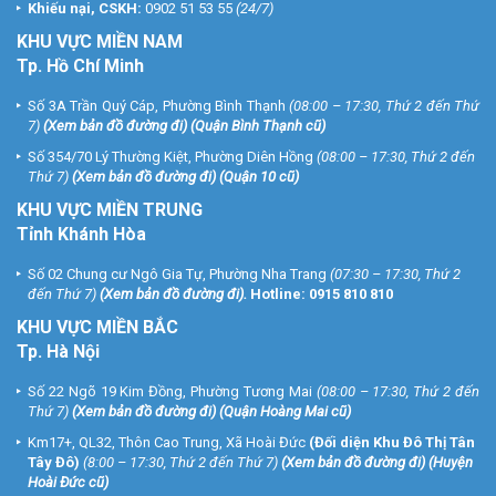
Khiếu nại, CSKH:
0902 51 53 55
(24/7)
KHU
VỰC MIỀN NAM
Tp. Hồ Chí Minh
Số 3A Trần Quý Cáp, Phường Bình Thạnh
(08:00 – 17:30, Thứ 2 đến Thứ
7)
(
Xem bản đồ đường đi
) (Quận Bình Thạnh cũ)
Số 354/70 Lý Thường Kiệt, Phường Diên Hồng
(08:00 – 17:30, Thứ 2 đến
Thứ 7)
(
Xem bản đồ đường đi
) (Quận 10 cũ)
KHU VỰC MIỀN TRUNG
Tỉnh Khánh Hòa
Số 02 Chung cư Ngô Gia Tự, Phường Nha Trang
(07:30 – 17:30, Thứ 2
đến Thứ 7)
(
Xem bản đồ đường đi
).
Hotline:
0915 810 810
KHU VỰC MIỀN BẮC
Tp. Hà Nội
Số 22 Ngõ 19 Kim Đồng, Phường Tương Mai
(08:00 – 17:30, Thứ 2 đến
Thứ 7)
(
Xem bản đồ đường đi
) (Quận Hoàng Mai cũ)
Km17+, QL32, Thôn Cao Trung, Xã Hoài Đức
(Đối diện Khu Đô Thị Tân
Tây Đô)
(8:00 – 17:30, Thứ 2 đến Thứ 7)
(
Xem bản đồ đường đi
) (Huyện
Hoài Đức cũ)