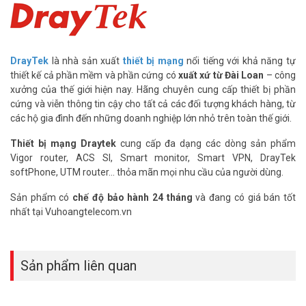
Management)
Sự kết hợp giữa bộ phát sóng AP910C và Router
Vigor2925/Vigor2860 được xem là cặp đôi hoàn hảo cho giải pháp
DrayTek
là nhà sản xuất
thiết bị mạng
nổi tiếng với khả năng tự
wifi của DrayTek. Vigor2925/Vigor2860 hỗ trợ APM, APM là một
thiết kế cả phần mềm và phần cứng có
xuất xứ từ Đài Loan
– công
tính năng mới được DrayTek phát triển và đã được khách hàng
xưởng của thế giới hiện nay. Hãng chuyên cung cấp thiết bị phần
đánh giá rất cao. Tính năng này hoàn toàn miễn phí và được tích
cứng và viễn thông tin cậy cho tất cả các đối tượng khách hàng, từ
hợp trên Firmware của
Router DrayTek
giúp việc quản trị hệ thống
các hộ gia đình đến những doanh nghiệp lớn nhỏ trên toàn thế giới.
nhiều Access Point DrayTek được tiện lợi và đơn giản hơn rất nhiều
so với trước kia. Bạn có thể cài đặt, backup/restore cấu hình, thay
Thiết bị mạng Draytek
cung cấp đa dạng các dòng sản phẩm
đổi mật khẩu wifi… cho tất cả các Access Point (hỗ trợ tới 20
Vigor router, ACS SI, Smart monitor, Smart VPN, DrayTek
Access Point). Thông qua 1 trang cấu hình duy nhất mà không cần
softPhone, UTM router... thỏa mãn mọi nhu cầu của người dùng.
nhớ địa chỉ IP, mật khẩu của từng AP. Nếu như trước đây sự kết hợp
giữa Vigor2925 và AP800 chỉ là sự gượng ép với chỉ vài chức năng
Sản phẩm có
chế độ bảo hành 24 tháng
và đang có giá bán tốt
cơ bản được hỗ trợ thì nay với AP910C, APM đã hoàn hỗ trợ. Mọi
nhất tại Vuhoangtelecom.vn
chức năng quản lý của APM đều hoạt động hoàn hảo trên AP910C.
VLAN
Sản phẩm liên quan
Vigor AP910C hỗ trợ 1 cổng LAN tốc độ Gigabit có hỗ trợ VLAN,
đồng thời AP910C cũng hỗ trợ phát 4 SSID khác nhau cho mỗi
băng tầng (4 SSID cho 2.4GHz và 4 SSID cho 5GHz). Nhờ đó bạn có