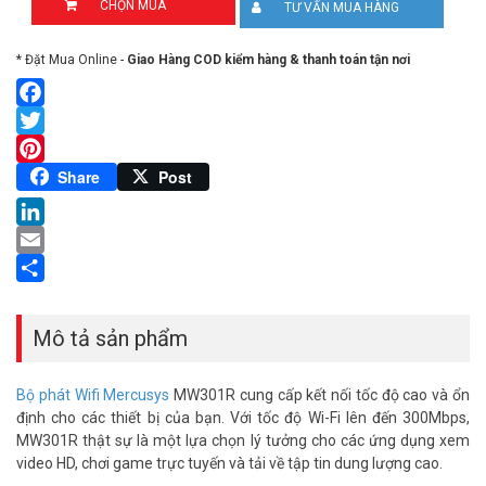
CHỌN MUA
TƯ VẤN MUA HÀNG
* Đặt Mua Online -
Giao Hàng COD kiểm hàng & thanh toán tận nơi
Facebook
Twitter
Pinterest
Share
Post
LinkedIn
Email
Share
Mô tả sản phẩm
Bộ phát Wifi Mercusys
MW301R cung cấp kết nối tốc độ cao và ổn
định cho các thiết bị của bạn. Với tốc độ Wi-Fi lên đến 300Mbps,
MW301R thật sự là một lựa chọn lý tưởng cho các ứng dụng xem
video HD, chơi game trực tuyến và tải về tập tin dung lượng cao.