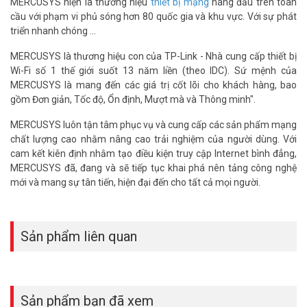
MERCUSYS hiện là thương hiệu
thiết bị mạng
hàng đầu trên toàn
đình mà còn cho cả những hộ kinh doanh hiện nay. Để sở hữu thiết
cầu với phạm vi phủ sóng hơn 80 quốc gia và khu vực. Với sự phát
bị router WiFi Mercusys MW301R chính hãng kèm giá hấp dẫn, bạn
triển nhanh chóng ...
hãy liên hệ ngay Vũ Hoàng Telecom nhé.
MERCUSYS là thương hiệu con của TP-Link - Nhà cung cấp thiết bị
Thông số kỹ thuật bộ phát Wifi Mercusys
Wi-Fi số 1 thế giới suốt 13 năm liền (theo IDC). Sứ mệnh của
MW301R chuẩn N 300Mbps
MERCUSYS là mang đến các giá trị cốt lõi cho khách hàng, bao
gồm Đơn giản, Tốc độ, Ổn định, Mượt mà và Thông minh".
– Cổng giao tiếp: 2 cổng LAN 10/100Mbps + 1 cổng WAN
10/100Mbps
MERCUSYS luôn tận tâm phục vụ và cung cấp các sản phẩm mạng
– Chuẩn Wi-Fi: Wi-Fi 5 (802.11ac)
chất lượng cao nhằm nâng cao trải nghiệm của người dùng. Với
– Độ mạnh của sóng (các thiết bị mạng): Tốc độ 300mbps ở băng
cam kết kiên định nhằm tạo điều kiện truy cập Internet bình đẳng,
tần 2.4GHz
MERCUSYS đã, đang và sẽ tiếp tục khai phá nên tảng công nghệ
– Băng tần sóng: 2.4GHz
mới và mang sự tân tiến, hiện đại đến cho tất cả mọi người.
– Số Ăng ten: 2 ăng ten 5dBi
– Độ phủ sóng tối đa: 50 m2
– Nút nhấn: Nút RESET
Sản phẩm liên quan
– Trang bị 2 ăng ten 5dB tăng vùng phủ sóng
– Hỗ trợ IPv6
– Quyền kiểm soát của phụ huynh
– Hỗ trợ chế độ mạng khách
– Dòng điện vào: 5VDC/0.6A
Sản phẩm bạn đã xem