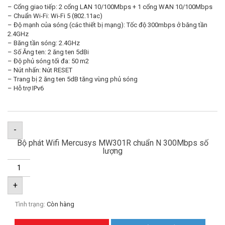
– Cổng giao tiếp: 2 cổng LAN 10/100Mbps + 1 cổng WAN 10/100Mbps
– Chuẩn Wi-Fi: Wi-Fi 5 (802.11ac)
– Độ mạnh của sóng (các thiết bị mạng): Tốc độ 300mbps ở băng tần
2.4GHz
– Băng tần sóng: 2.4GHz
– Số Ăng ten: 2 ăng ten 5dBi
– Độ phủ sóng tối đa: 50 m2
– Nút nhấn: Nút RESET
– Trang bị 2 ăng ten 5dB tăng vùng phủ sóng
– Hỗ trợ IPv6
-
Bộ phát Wifi Mercusys MW301R chuẩn N 300Mbps số
lượng
+
Tình trạng:
Còn hàng