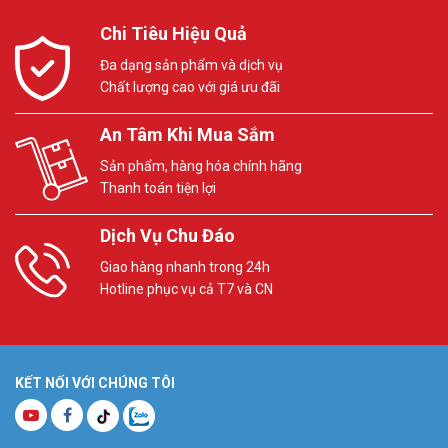
Chi Tiêu Hiệu Quả
Đa dạng sản phẩm và dịch vụ
Chất lượng cao với giá ưu đãi
An Tâm Khi Mua Sắm
Sản phẩm, hàng hóa chính hãng
Thanh toán tiện lợi
Dịch Vụ Chu Đáo
Giao hàng nhanh trong 24h
Hotline phục vụ cả T7 và CN
KẾT NỐI VỚI CHÚNG TÔI