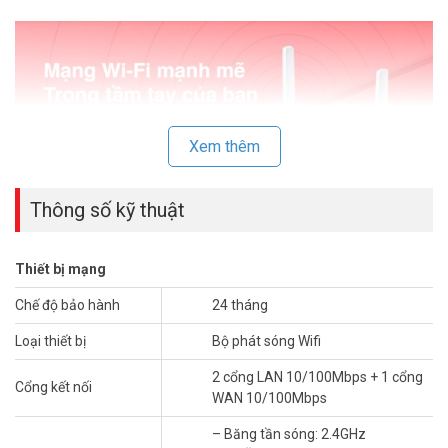
Xem thêm
Thông số kỹ thuật
Vùng phủ rộng lớn hơn với hai ăng ten ngoài
Thiết bị mạng
mạnh mẽ
Chế độ bảo hành
24 tháng
Sỡ hữu hai ăng ten ngoài độ lợi 5dBi cùng độ nhạy thu cao,
Loại thiết bị
Bộ phát sóng Wifi
MW301R cung cấp cho bạn vùng phủ Wi-Fi rộng lớn hơn, đáp ứng
tốt như cầu sử dụng mạng Wi-Fi của bạn.
2 cổng LAN 10/100Mbps + 1 cổng
Cổng kết nối
WAN 10/100Mbps
Mercusys MW301R – Cài đặt 03 bước đơn
giản
– Băng tần sóng: 2.4GHz