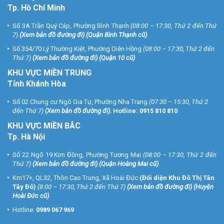
Tp. Hồ Chí Minh
Số 3A Trần Quý Cáp, Phường Bình Thạnh
(08:00 – 17:30, Thứ 2 đến Thứ
7)
(
Xem bản đồ đường đi
) (Quận Bình Thạnh cũ)
Số 354/70 Lý Thường Kiệt, Phường Diên Hồng
(08:00 – 17:30, Thứ 2 đến
Thứ 7)
(
Xem bản đồ đường đi
) (Quận 10 cũ)
KHU VỰC MIỀN TRUNG
Tỉnh Khánh Hòa
Số 02 Chung cư Ngô Gia Tự, Phường Nha Trang
(07:30 – 15:30, Thứ 2
đến Thứ 7)
(
Xem bản đồ đường đi
).
Hotline:
0915 810 810
KHU VỰC MIỀN BẮC
Tp. Hà Nội
Số 22 Ngõ 19 Kim Đồng, Phường Tương Mai
(08:00 – 17:30, Thứ 2 đến
Thứ 7)
(
Xem bản đồ đường đi
) (Quận Hoàng Mai cũ)
Km17+, QL32, Thôn Cao Trung, Xã Hoài Đức
(Đối diện Khu Đô Thị Tân
Tây Đô)
(8:00 – 17:30, Thứ 2 đến Thứ 7)
(
Xem bản đồ đường đi
) (Huyện
Hoài Đức cũ)
Hotline:
0989 067 969