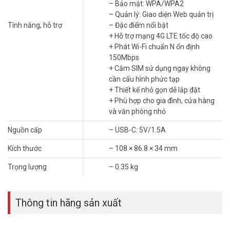
– Quản lý: Giao diện Web quản trị
– Bảo mật: WPA/WPA2
– Đặc điểm nổi bật
– Quản lý: Giao diện Web quản trị
+ Hỗ trợ mạng 4G LTE tốc độ cao
Tính năng, hỗ trợ
– Đặc điểm nổi bật
+ Phát Wi-Fi chuẩn N ổn định 150Mbps
+ Hỗ trợ mạng 4G LTE tốc độ cao
+ Cắm SIM sử dụng ngay không cần cấu hình phức tạp
+ Phát Wi-Fi chuẩn N ổn định
+ Thiết kế nhỏ gọn dễ lắp đặt
150Mbps
+ Phù hợp cho gia đình, cửa hàng và văn phòng nhỏ
+ Cắm SIM sử dụng ngay không
– Nguồn cấp: USB-C: 5V/1.5A
cần cấu hình phức tạp
– Kích thước: 108 × 86.8 × 34 mm
+ Thiết kế nhỏ gọn dễ lắp đặt
– Trọng lượng: 0.35 kg
+ Phù hợp cho gia đình, cửa hàng
– Sản xuất tại: Trung Quốc
và văn phòng nhỏ
– Thương hiệu của: Trung Quốc
Nguồn cấp
– USB-C: 5V/1.5A
– Hãng: Thuộc thương hiệu của TP-Link
– Bảo hành: 24 tháng
Kích thước
– 108 × 86.8 × 34 mm
Câu Hỏi Thường Gặp – (FAQ)
Trọng lượng
– 0.35 kg
Router MB113-4G dùng SIM của nhà mạng
nào?
Thông tin hãng sản xuất
Thiết bị hỗ trợ SIM Nano 4G LTE của các nhà mạng thông dụng tại
Việt Nam. Viettel, Mobifone, Vinaphone và các mạng 4G khác đều
dùng được. Nên chọn gói data tháng phù hợp với nhu cầu sử dụng