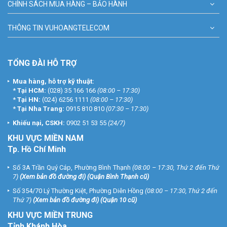
CHÍNH SÁCH MUA HÀNG – BẢO HÀNH
THÔNG TIN VUHOANGTELECOM
TỔNG ĐÀI HỖ TRỢ
Mua hàng, hỗ trợ kỹ thuật:
*
Tại HCM:
(028) 35 166 166
(08:00 – 17:30)
*
Tại HN:
(024) 6256 1111
(08:00 – 17:30)
*
Tại Nha Trang:
0915 810 810
(07:30 – 17:30)
Khiếu nại, CSKH:
0902 51 53 55
(24/7)
KHU
VỰC MIỀN NAM
Tp. Hồ Chí Minh
Số 3A Trần Quý Cáp, Phường Bình Thạnh
(08:00 – 17:30, Thứ 2 đến Thứ
7)
(
Xem bản đồ đường đi
) (Quận Bình Thạnh cũ)
Số 354/70 Lý Thường Kiệt, Phường Diên Hồng
(08:00 – 17:30, Thứ 2 đến
Thứ 7)
(
Xem bản đồ đường đi
) (Quận 10 cũ)
KHU VỰC MIỀN TRUNG
Tỉnh Khánh Hòa