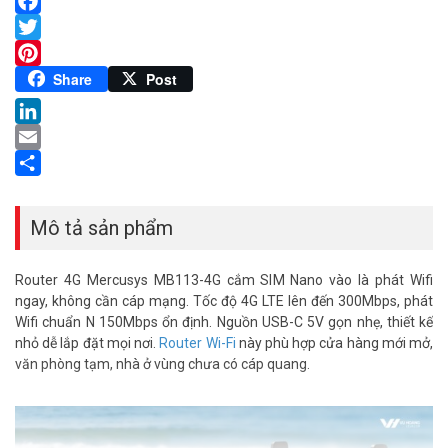
Facebook
Twitter
Pinterest
Share
Post
LinkedIn
Email
Share
Mô tả sản phẩm
Router 4G Mercusys MB113-4G cắm SIM Nano vào là phát Wifi
ngay, không cần cáp mạng. Tốc độ 4G LTE lên đến 300Mbps, phát
Wifi chuẩn N 150Mbps ổn định. Nguồn USB-C 5V gọn nhẹ, thiết kế
nhỏ dễ lắp đặt mọi nơi.
Router Wi-Fi
này phù hợp cửa hàng mới mở,
văn phòng tạm, nhà ở vùng chưa có cáp quang.