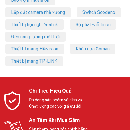
Báo trộm Hikvision
Lắp đặt camera nhà xưởng
Switch Scodeno
Thiết bị hội nghị Yealink
Bộ phát wifi Imou
Đèn năng lượng mặt trời
Thiết bị mạng Hikvision
Khóa cửa Goman
Thiết bị mạng TP-LINK
Chi Tiêu Hiệu Quả
Đa dạng sản phẩm và dịch vụ
Chất lượng cao với giá ưu đãi
An Tâm Khi Mua Sắm
Sản phẩm, hàng hóa chính hãng