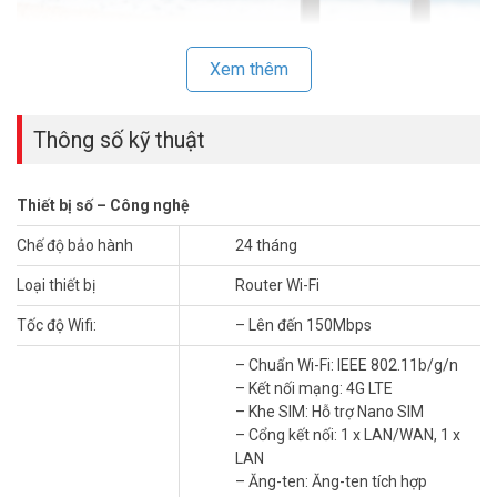
Xem thêm
Thông số kỹ thuật
Thiết bị số – Công nghệ
Thông số kỹ thuật Router Wi-Fi 4G LTE Di
Chế độ bảo hành
24 tháng
Động Tốc Độ 300 Mbps Mercusys
Loại thiết bị
Router Wi-Fi
MB113-4G
Tốc độ Wifi:
– Lên đến 150Mbps
– Chuẩn Wi-Fi: IEEE 802.11b/g/n
– Tốc độ Wi-Fi: Lên đến 150Mbps
– Chuẩn Wi-Fi: IEEE 802.11b/g/n
– Kết nối mạng: 4G LTE
– Kết nối mạng: 4G LTE
– Khe SIM: Hỗ trợ Nano SIM
– Khe SIM: Hỗ trợ Nano SIM
– Cổng kết nối: 1 x LAN/WAN, 1 x LAN
– Cổng kết nối: 1 x LAN/WAN, 1 x
– Ăng-ten: Ăng-ten tích hợp
LAN
– Bảo mật: WPA/WPA2
– Ăng-ten: Ăng-ten tích hợp