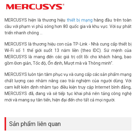
của gia đình hoặc cửa hàng.
Router 4G MB113-4G kết nối được bao nhiêu
MERCUSYS hiện là thương hiệu
thiết bị mạng
hàng đầu trên toàn
thiết bị cùng lúc?
cầu với phạm vi phủ sóng hơn 80 quốc gia và khu vực. Với sự phát
triển nhanh chóng ...
Thông số cụ thể số thiết bị tối đa nên kiểm tra tài liệu chính thức
của nhà sản xuất. Với router chuẩn N 150Mbps, thường phù hợp
MERCUSYS là thương hiệu con của TP-Link - Nhà cung cấp thiết bị
cho 10 đến 20 thiết bị dùng nhẹ. Văn phòng nhỏ hoặc gia đình dùng
Wi-Fi số 1 thế giới suốt 13 năm liền (theo IDC). Sứ mệnh của
bình thường là đủ đáp ứng.
MERCUSYS là mang đến các giá trị cốt lõi cho khách hàng, bao
gồm Đơn giản, Tốc độ, Ổn định, Mượt mà và Thông minh".
MB113-4G có dùng được như router thông
thường không?
MERCUSYS luôn tận tâm phục vụ và cung cấp các sản phẩm mạng
chất lượng cao nhằm nâng cao trải nghiệm của người dùng. Với
Thiết bị có 2 cổng LAN/WAN nên dùng được cả qua dây cáp mạng.
cam kết kiên định nhằm tạo điều kiện truy cập Internet bình đẳng,
Khi có cáp mạng, cắm vào cổng WAN để dùng như router thường.
MERCUSYS đã, đang và sẽ tiếp tục khai phá nên tảng công nghệ
Khi không có cáp, cắm SIM 4G là có mạng ngay mà không cần thay
mới và mang sự tân tiến, hiện đại đến cho tất cả mọi người.
thiết bị.
Router MB113-4G có bảo mật Wifi không?
Thiết bị hỗ trợ bảo mật WPA và WPA2 là chuẩn phổ biến hiện nay.
Sản phẩm liên quan
Người dùng đặt mật khẩu Wifi qua giao diện quản trị web đơn giản.
Nên đặt mật khẩu mạnh ngay từ lần đầu để tránh người lạ dùng ké