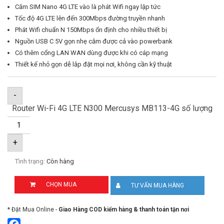
Cắm SIM Nano 4G LTE vào là phát Wifi ngay lập tức
Tốc độ 4G LTE lên đến 300Mbps đường truyền nhanh
Phát Wifi chuẩn N 150Mbps ổn định cho nhiều thiết bị
Nguồn USB C 5V gọn nhẹ cắm được cả vào powerbank
Có thêm cổng LAN WAN dùng được khi có cáp mạng
Thiết kế nhỏ gọn dễ lắp đặt mọi nơi, không cần kỹ thuật
-
Router Wi-Fi 4G LTE N300 Mercusys MB113-4G số lượng
+
Tình trạng:
Còn hàng
CHỌN MUA
TƯ VẤN MUA HÀNG
* Đặt Mua Online -
Giao Hàng COD kiểm hàng & thanh toán tận nơi