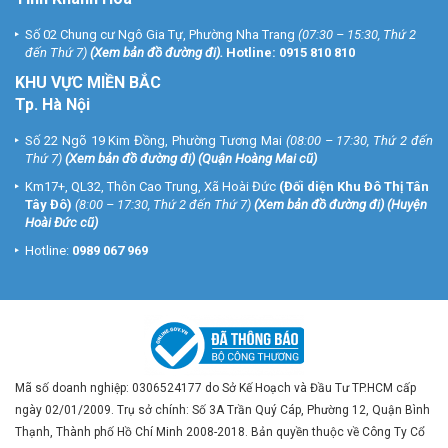
Số 02 Chung cư Ngô Gia Tự, Phường Nha Trang
(07:30 – 15:30, Thứ 2
đến Thứ 7)
(
Xem bản đồ đường đi
).
Hotline:
0915 810 810
KHU VỰC MIỀN BẮC
Tp. Hà Nội
Số 22 Ngõ 19 Kim Đồng, Phường Tương Mai
(08:00 – 17:30, Thứ 2 đến
Thứ 7)
(
Xem bản đồ đường đi
) (Quận Hoàng Mai cũ)
Km17+, QL32, Thôn Cao Trung, Xã Hoài Đức
(Đối diện Khu Đô Thị Tân
Tây Đô)
(8:00 – 17:30, Thứ 2 đến Thứ 7)
(
Xem bản đồ đường đi
) (Huyện
Hoài Đức cũ)
Hotline:
0989 067 969
Mã số doanh nghiệp: 0306524177 do Sở Kế Hoạch và Đầu Tư TP.HCM cấp
ngày 02/01/2009. Trụ sở chính: Số 3A Trần Quý Cáp, Phường 12, Quận Bình
Thạnh, Thành phố Hồ Chí Minh 2008-2018. Bản quyền thuộc về Công Ty Cổ