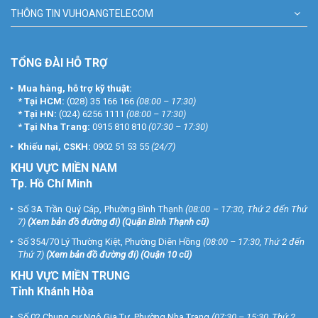
THÔNG TIN VUHOANGTELECOM
TỔNG ĐÀI HỖ TRỢ
Mua hàng, hỗ trợ kỹ thuật:
*
Tại HCM:
(028) 35 166 166
(08:00 – 17:30)
*
Tại HN:
(024) 6256 1111
(08:00 – 17:30)
*
Tại Nha Trang:
0915 810 810
(07:30 – 17:30)
Khiếu nại, CSKH:
0902 51 53 55
(24/7)
KHU
VỰC MIỀN NAM
Tp. Hồ Chí Minh
Số 3A Trần Quý Cáp, Phường Bình Thạnh
(08:00 – 17:30, Thứ 2 đến Thứ
7)
(
Xem bản đồ đường đi
) (Quận Bình Thạnh cũ)
Số 354/70 Lý Thường Kiệt, Phường Diên Hồng
(08:00 – 17:30, Thứ 2 đến
Thứ 7)
(
Xem bản đồ đường đi
) (Quận 10 cũ)
KHU VỰC MIỀN TRUNG
Tỉnh Khánh Hòa
Số 02 Chung cư Ngô Gia Tự, Phường Nha Trang
(07:30 – 15:30, Thứ 2