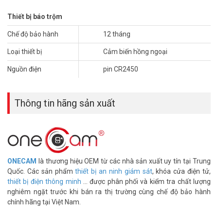
cậy cao và ổn định.
ONECAM PIR-2Z
đồng bộ hóa với các thiết bị
ZigBee khác. Bù nhiệt độ tự động, điều chỉnh thông minh độ nhạy
Thiết bị báo trộm
của nó để có thể xác định được kẻ xâm nhập ở hầu hết mọi nhiệt độ.
Chế độ bảo hành
12 tháng
Loại thiết bị
Cảm biến hồng ngoại
Nguồn điện
pin CR2450
Thông tin hãng sản xuất
ONECAM
là thương hiệu OEM từ các nhà sản xuất uy tín tại Trung
Quốc. Các sản phẩm
thiết bị an ninh giám sát
, khóa cửa điện tử,
Ưu điểm cảm biến hồng ngoại ONECAM PIR-2Z
thiết bị điện thông minh
... được phân phối và kiểm tra chất lượng
– Cảm biến hoạt động, cho góc quét rộng và cực nhạy.
nghiêm ngặt trước khi bán ra thị trường cùng chế độ bảo hành
– Chức năng hạn chế báo động giả bởi chó mèo
chính hãng tại Việt Nam.
– Công nghệ tự động điều chỉnh nhiệt độ theo sự thay đổi của môi
trường.