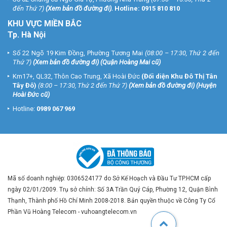
đến Thứ 7)
(
Xem bản đồ đường đi
).
Hotline:
0915 810 810
KHU VỰC MIỀN BẮC
Tp. Hà Nội
Số 22 Ngõ 19 Kim Đồng, Phường Tương Mai
(08:00 – 17:30, Thứ 2 đến
Thứ 7)
(
Xem bản đồ đường đi
) (Quận Hoàng Mai cũ)
Km17+, QL32, Thôn Cao Trung, Xã Hoài Đức
(Đối diện Khu Đô Thị Tân
Tây Đô)
(8:00 – 17:30, Thứ 2 đến Thứ 7)
(
Xem bản đồ đường đi
) (Huyện
Hoài Đức cũ)
Hotline:
0989 067 969
Mã số doanh nghiệp: 0306524177 do Sở Kế Hoạch và Đầu Tư TP.HCM cấp
ngày 02/01/2009. Trụ sở chính: Số 3A Trần Quý Cáp, Phường 12, Quận Bình
Thạnh, Thành phố Hồ Chí Minh 2008-2018. Bản quyền thuộc về Công Ty Cổ
Phần Vũ Hoàng Telecom - vuhoangtelecom.vn