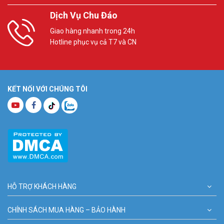
Dịch Vụ Chu Đáo
Giao hàng nhanh trong 24h
Hotline phục vụ cả T7 và CN
KẾT NỐI VỚI CHÚNG TÔI
HỖ TRỢ KHÁCH HÀNG
CHÍNH SÁCH MUA HÀNG – BẢO HÀNH