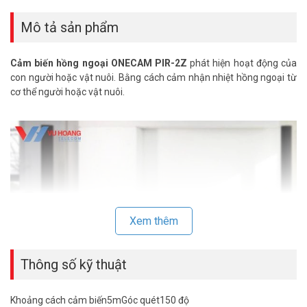
Share
Mô tả sản phẩm
Cảm biến hồng ngoại ONECAM PIR-2Z
phát hiện hoạt động của
con người hoặc vật nuôi. Bằng cách cảm nhận nhiệt hồng ngoại từ
cơ thể người hoặc vật nuôi.
Xem thêm
Thông số kỹ thuật
Được hỗ trợ bởi công nghệ truyền thông không dây ZigBee có độ tin
Khoảng cách cảm biến5mGóc quét150 độ