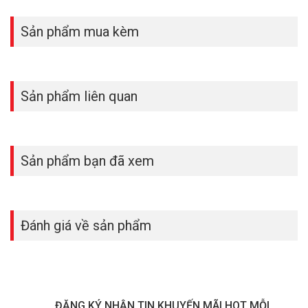
– Tiết kiệm năng lượng, bảo vệ môi trường
Sản phẩm mua kèm
Sản phẩm liên quan
Sản phẩm bạn đã xem
Thông số kỹ thuật cảm biến hồng ngoại ONECAM PIR-2Z
Đánh giá về sản phẩm
– Cảm biến chuyển động hồng ngoại PIR
– Khoảng cách phát hiện: 5m
– Góc quét: 150 độ
– Chuẩn Zigbee HA
– Nguồn điện: pin CR2450
– Vỏ nhựa, màu trắng
ĐĂNG KÝ NHẬN TIN KHUYẾN MÃI HOT MỖI