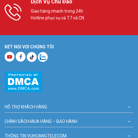
Dịch Vụ Chu Đáo
Giao hàng nhanh trong 24h
Hotline phục vụ cả T7 và CN
KẾT NỐI VỚI CHÚNG TÔI
HỖ TRỢ KHÁCH HÀNG
CHÍNH SÁCH MUA HÀNG – BẢO HÀNH
THÔNG TIN VUHOANGTELECOM