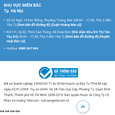
KHU VỰC MIỀN BẮC
Tp. Hà Nội
Số 22 Ngõ 19 Kim Đồng, Phường Tương Mai
(08:00 – 17:30, Thứ 2 đến
Thứ 7)
(
Xem bản đồ đường đi
) (Quận Hoàng Mai cũ)
Km17+, QL32, Thôn Cao Trung, Xã Hoài Đức
(Đối diện Khu Đô Thị Tân
Tây Đô)
(8:00 – 17:30, Thứ 2 đến Thứ 7)
(
Xem bản đồ đường đi
) (Huyện
Hoài Đức cũ)
Hotline:
0989 067 969
Mã số doanh nghiệp: 0306524177 do Sở Kế Hoạch và Đầu Tư TP.HCM cấp
ngày 02/01/2009. Trụ sở chính: Số 3A Trần Quý Cáp, Phường 12, Quận Bình
Thạnh, Thành phố Hồ Chí Minh 2008-2018. Bản quyền thuộc về Công Ty Cổ
Phần Vũ Hoàng Telecom - vuhoangtelecom.vn