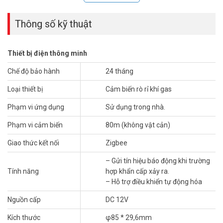
Thông số kỹ thuật
Thiết bị điện thông minh
Chế độ bảo hành
24 tháng
Loại thiết bị
Cảm biến rò rỉ khí gas
Giải pháp an ninh cho nhà thông minh của riêng bạn với cảm biến
chuyển động dễ cài đặt này. Nhận thông báo ở bất kỳ nơi đâu, nếu ai
Phạm vi ứng dụng
Sử dụng trong nhà.
đó hoặc vật gì đó đang di chuyển trong nhà của bạn. Hoạt động với
ORVIBO Mini Hub.
Phạm vi cảm biến
80m (không vật cản)
Đặc trưng
Giao thức kết nối
Zigbee
– Được hỗ trợ bởi công nghệ truyền thông không dây ZigBee; độ tin
– Gửi tín hiệu báo động khi trường
cậy cao và ổn định.
Tính năng
hợp khẩn cấp xảy ra.
– Hỗ trợ điều khiển tự động hóa
– Làm việc với Ứng dụng HomeMate để nhắc nhở bạn cho dù bạn
đang ở đâu nếu ai đó không mong muốn đang di chuyển trong nhà
Nguồn cấp
DC 12V
của bạn.
Kích thước
φ85 * 29,6mm