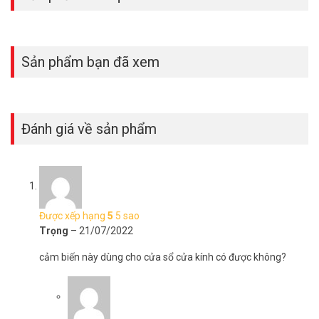
Đặt mua Online ngay sản phẩm ORVIBO SN11 mới nhất, quý khách
hàng vui lòng liên hệ HOTLINE 1900 9259 để được hỗ trợ tốt nhất.
Tham khảo thêm hình ảnh tại
Facebook Vuhoangtelecom
nhé.
Sản phẩm bạn đã xem
Đánh giá về sản phẩm
Được xếp hạng
5
5 sao
Trọng
–
21/07/2022
cảm biến này dùng cho cửa sổ cửa kính có được không?