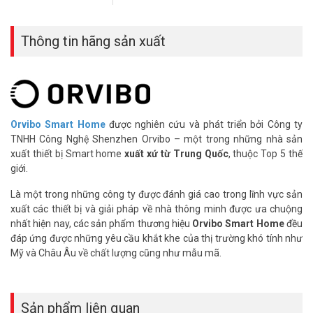
– Tiêu thụ điện năng cực thấp, pin có thể kéo dài hơn 1 năm.
Thông số kỹ thuật cảm biến phát hiện
Thông tin hãng sản xuất
chuyển động ORVIBO SN11
– Màu trắng
– Chất liệu vỏ: PC + ABS
– Kết nối với bộ điều khiển trung tâm qua giao thức không dây:
Zigbee HA, tần số 2.4GHz
Orvibo Smart Home
được nghiên cứu và phát triển bởi Công ty
– Khoảng cách không dây: 80m (không vật cản)
TNHH Công Nghệ Shenzhen Orvibo – một trong những nhà sản
– Phát hiện những chuyển động bằng hồng ngoại.
xuất thiết bị Smart home
xuất xứ từ Trung Quốc
, thuộc Top 5 thế
– Countdown ~10s/lần.
giới.
– Góc quét ngang 120°
– Tầm xa 7m
Là một trong những công ty được đánh giá cao trong lĩnh vực sản
– Thời lượng pin 8-12 tháng
xuất các thiết bị và giải pháp về nhà thông minh được ưa chuộng
– Nguồn cấp: 2xPin AA
nhất hiện nay, các sản phẩm thương hiệu
Orvibo Smart Home
đều
– Môi trường làm việc: -10 – 50°C, độ ẩm < 90% RH
đáp ứng được những yêu cầu khắt khe của thị trường khó tính như
– Kích thước: 61.5×30.3×11.7mm
Mỹ và Châu Âu về chất lượng cũng như mẫu mã.
– Lưu ý chỉ sử dụng được trong phạm vi có sóng Zigbee
– Xuất xứ: Trung Quốc.
– Bảo hành: 24 tháng.
Sản phẩm liên quan