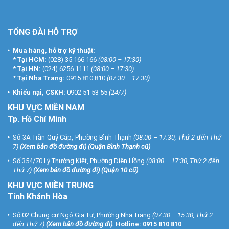
TỔNG ĐÀI HỖ TRỢ
Mua hàng, hỗ trợ kỹ thuật:
*
Tại HCM:
(028) 35 166 166
(08:00 – 17:30)
*
Tại HN:
(024) 6256 1111
(08:00 – 17:30)
*
Tại Nha Trang:
0915 810 810
(07:30 – 17:30)
Khiếu nại, CSKH:
0902 51 53 55
(24/7)
KHU
VỰC MIỀN NAM
Tp. Hồ Chí Minh
Số 3A Trần Quý Cáp, Phường Bình Thạnh
(08:00 – 17:30, Thứ 2 đến Thứ
7)
(
Xem bản đồ đường đi
) (Quận Bình Thạnh cũ)
Số 354/70 Lý Thường Kiệt, Phường Diên Hồng
(08:00 – 17:30, Thứ 2 đến
Thứ 7)
(
Xem bản đồ đường đi
) (Quận 10 cũ)
KHU VỰC MIỀN TRUNG
Tỉnh Khánh Hòa
Số 02 Chung cư Ngô Gia Tự, Phường Nha Trang
(07:30 – 15:30, Thứ 2
đến Thứ 7)
(
Xem bản đồ đường đi
).
Hotline:
0915 810 810