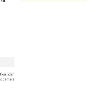
 nơi
chọn hoàn
Camera HDCVI 5MP Dahua
iếc camera
DH-HAC-HFW1500THP-IL-A
847.000đ
1.540.000đ
Mua Ngay