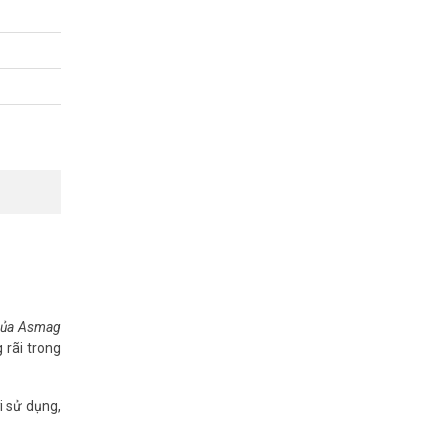
A
 của Asmag
 rãi trong
i sử dụng,