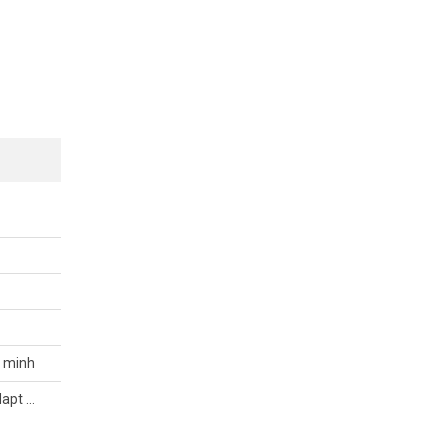
g minh
dapt …