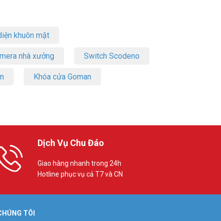
iện khuôn mặt
amera nhà xưởng
Switch Scodeno
on
Khóa cửa Goman
Dịch Vụ Chu Đáo
Giao hàng nhanh trong 24h
Hotline phục vụ cả T7 và CN
 CHÚNG TÔI