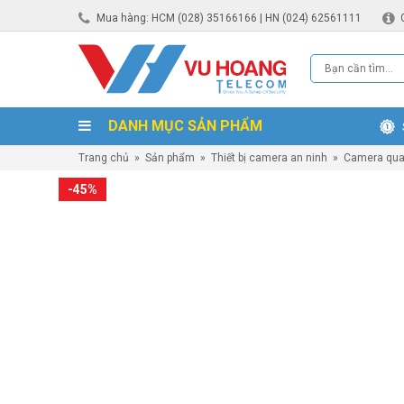
Mua hàng: HCM (028) 35166166 | HN (024) 62561111
DANH MỤC SẢN PHẨM
Trang chủ
»
Sản phẩm
»
Thiết bị camera an ninh
»
Camera qua
-45%