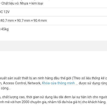
Telecom?
 Chất liệu vỏ: Nhựa + kim loại
g lĩnh vực camera giám sát.
DC 12V
đặt tận nơi.
240.7 mm × 90.7 mm × 90.4 mm
 và doanh nghiệp nhỏ.
0.45kg
rụ HDCVI 5MP Dahua DH-HAC-HFW1500THP-IL-
h 5.0MP
sáng kép thông minh
 AWB, Super Adapt …
xuất sản xuất thiết bị an ninh hàng đầu thế giới
(Theo số liệu thống kê
/TVI
m, Access Control, Network,
Khóa cửa thông minh
… được sử dụng rộng
g cộng…
chất lượng cao, thời gian sử dụng lâu dài đem lại sự tiện ích cho ngườ
ệu quả sử dụng ánh sáng kép tối ưu.
nh mẽ với hơn 2000 chuyên gia, nhằm tối đa hóa giá trị cho khách hàng.