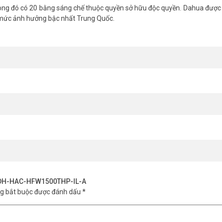
ng đó có 20 bằng sáng chế thuộc quyền sở hữu độc quyền. Dahua được 
 mức ảnh hưởng bậc nhất Trung Quốc.
-HAC-HFW1500THP-IL-A – (FAQ)
rữ được không?
i.
iện chuyển động.
i tiết hàng hóa.
c nét 24/7, bền bỉ và an toàn. Hãy liên hệ Vũ Hoàng Telecom ngay h
a DH-HAC-HFW1500THP-IL-A
 hoặc cửa hàng của bạn một cách tối ưu. Tham khảo thêm hình ảnh tại
ng bắt buộc được đánh dấu
*