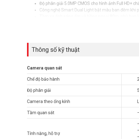
Độ phân giải 5.0MP CMOS cho hình ảnh Full HD+ ch
Công nghệ Smart Dual Light bật màu ban đêm khi ph
Tầm xa ánh sáng ấm và hồng ngoại 80m, phù hợp lắp
Công nghệ thông minh bảo vệ tối đa
Hỗ trợ 4 chế độ tín hiệu (CVI/TVI/AHD/Analog),
cam
Chống ngược sáng DWDR, chống nhiễu 3DNR, tự điề
Thông số kỹ thuật
Tích hợp mic thu âm, tăng khả năng xác minh sự cố
Thiết kế bền bỉ, chịu thời tiết khắc nghiệ
Camera quan sát
Vỏ nhựa + kim loại, đạt chuẩn chống nước bụi IP67.
Hoạt động tốt trong môi trường -40°C đến +60°C.
Chế độ bảo hành
Công tắc chuyển chế độ nhanh, thuận tiện lắp đặt và 
Độ phân giải
Ứng dụng thực tế hiệu quả
Camera theo ống kính
Gia đình: Giám sát sân, cổng, gara.
Tầm quan sát
Cửa hàng: Quan sát quầy thu ngân, lối vào, khu trưn
Văn phòng nhỏ: Theo dõi bãi xe, sảnh tiếp tân.
Kết hợp đầu ghi hỗ trợ SMD để tối ưu hiệu quả cảnh
Tính năng, hỗ trợ