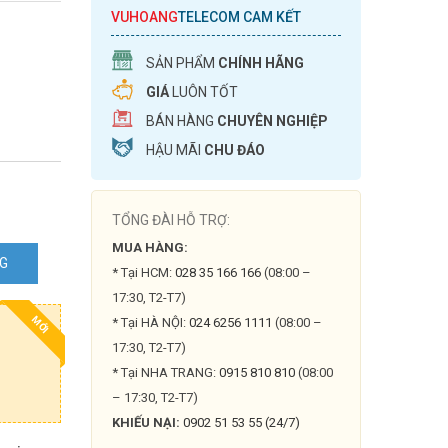
VUHOANG
TELECOM CAM KẾT
SẢN PHẨM
CHÍNH HÃNG
GIÁ
LUÔN TỐT
BÁN HÀNG
CHUYÊN NGHIỆP
HẬU MÃI
CHU ĐÁO
TỔNG ĐÀI HỖ TRỢ:
MUA HÀNG:
NG
* Tại HCM:
028 35 166 166
(08:00 –
THP-
17:30, T2-T7)
MỚI
* Tại HÀ NỘI:
024 6256 1111
(08:00 –
17:30, T2-T7)
* Tại NHA TRANG:
0915 810 810
(08:00
– 17:30, T2-T7)
KHIẾU NẠI:
0902 51 53 55 (24/7)