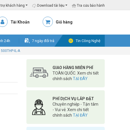
trợ khách hàng
Download tài liệu
Tra cứu bảo hành
Tài Khoản
Giỏ hàng
nh 24h
7 ngày đổi trả
Tin Công Nghệ
500THP-IL-A
GIAO HÀNG MIỄN PHÍ
TOÀN QUỐC. Xem chi tiết
chính sách
TẠI ĐÂY
PHÍ DỊCH VỤ LẮP ĐẶT
Chuyên nghiệp - Tận tâm
- Vui vẻ. Xem chi tiết
chính sách
TẠI ĐÂY