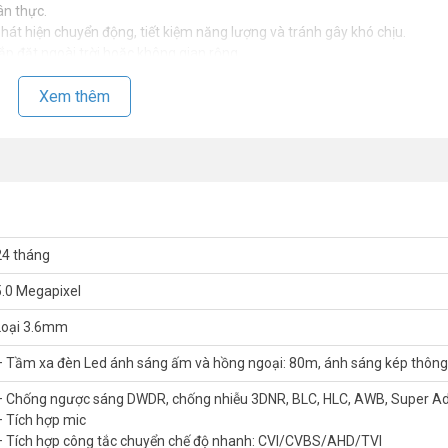
ân thực.
át hiện chuyển động, tiết kiệm năng lượng và tránh gây khó chịu.
 đặt ngoài trời hoặc không gian rộng.
Xem thêm
era Dahua
dễ dàng tích hợp hệ thống hiện có.
u chỉnh ánh sáng Super Adapt.
.
t
24 tháng
bảo trì.
5.0 Megapixel
Loại 3.6mm
– Tầm xa đèn Led ánh sáng ấm và hồng ngoại: 80m, ánh sáng kép thôn
g bày.
– Chống ngược sáng DWDR, chống nhiễu 3DNR, BLC, HLC, AWB, Super A
 báo ánh sáng kép.
– Tích hợp mic
– Tích hợp công tắc chuyển chế độ nhanh: CVI/CVBS/AHD/TVI