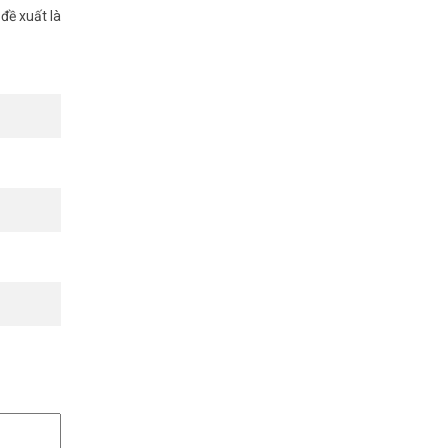
đề xuất là
ôm nay để
Facebook