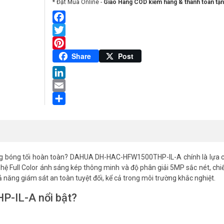
* Đặt Mua Online -
Giao Hàng COD kiểm hàng & thanh toán tận
Facebook
Twitter
Pinterest
Share
Post
LinkedIn
Email
Share
ong bóng tối hoàn toàn? DAHUA DH-HAC-HFW1500THP-IL-A chính là lựa 
hệ Full Color ánh sáng kép thông minh và độ phân giải 5MP sắc nét, ch
 năng giám sát an toàn tuyệt đối, kể cả trong môi trường khắc nghiệt.
-IL-A nổi bật?