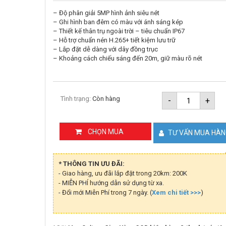
– Độ phân giải 5MP hình ảnh siêu nét
– Ghi hình ban đêm có màu với ánh sáng kép
– Thiết kế thân trụ ngoài trời – tiêu chuẩn IP67
– Hỗ trợ chuẩn nén H.265+ tiết kiệm lưu trữ
– Lắp đặt dễ dàng với dây đồng trục
– Khoảng cách chiếu sáng đến 20m, giữ màu rõ nét
Camera
Tình trạng:
Còn hàng
-
+
HDCVI
5MP
Dahua
DH-
CHỌN MUA
TƯ VẤN MUA HÀ
HAC-
HFW1500
IL-
A
* THÔNG TIN ƯU ĐÃI:
số
- Giao hàng, ưu đãi lắp đặt trong 20km: 200K
lượng
- MIỄN PHÍ hướng dẫn sử dụng từ xa.
- Đổi mới Miễn Phí trong 7 ngày. (
Xem chi tiết >>>
)