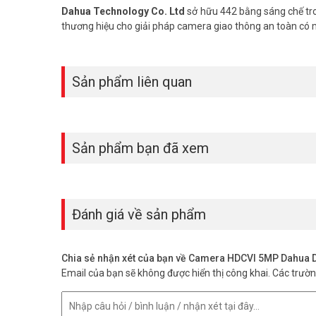
– Trọng lượng: 0.45 kg
Dahua Technology Co. Ltd
sở hữu 442 bằng sáng chế tro
– Xuất xứ: Trung Quốc.
thương hiệu cho giải pháp camera giao thông an toàn có
– Bảo hành: 24 tháng.
Câu hỏi thường gặp về camera DH
Sản phẩm liên quan
1. Camera DAHUA DH-HAC-HFW1500THP-IL-A có lưu t
Không, cần kết hợp đầu ghi HDCVI hoặc DVR hỗ trợ lưu trữ.
2. Lắp ngoài trời có bền không?
Có, đạt chuẩn IP67 chống nước bụi, hoạt động tốt ngoài trờ
Sản phẩm bạn đã xem
3. Ban đêm có nhìn màu không?
Có, công nghệ Smart Dual Light bật chế độ màu khi phát h
4. Camera này có phù hợp cho cửa hàng nhỏ không?
Đánh giá về sản phẩm
Rất phù hợp, vừa đảm bảo an ninh vừa quan sát rõ từng ch
DAHUA DH-HAC-HFW1500THP-IL-A mang lại hình ảnh màu sắ
Chia sẻ nhận xét của bạn về Camera HDCVI 5MP Dahu
nhận tư vấn và lắp đặt chuyên nghiệp, bảo vệ ngôi nhà
Email của bạn sẽ không được hiển thị công khai.
Các trườ
Vuhoangtelecom
nhé.