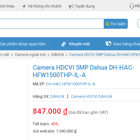
Hỗ 
Giới thiệu
Hệ thống chi nhánh
Tuyển dụng
Tìm kiếm
Sản phẩm được quan tâm
Khuyến mãi
Giao hàng nha
n sát
»
Camera ngoài trời
»
DAHUA
»
Camera HDCVI 5MP Dahua DH-HAC-HFW1
Camera HDCVI 5MP Dahua DH-HAC-
HFW1500THP-IL-A
Mã SP:
DH-HAC-HFW1500THP-IL-A
Hãng SX:
DAHUA
Camera HDCVI DAHUA
847.000
đ
(Giá đã bao gồm VAT)
Tiết kiệm:
45%
Giá website: 1.540.000
đ