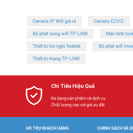
Camera IP Wifi giá rẻ
Camera EZVIZ
Bộ phát sóng wifi TP-LINK
Màn hình tươ
Thiết bị hội nghị Yealink
Bộ phát wifi Imo
Thiết bị mạng TP-LINK
Chi Tiêu Hiệu Quả
Đa dạng sản phẩm và dịch vụ
Chất lượng cao với giá ưu đãi
HỖ TRỢ KHÁCH HÀNG
CHÍNH SÁCH VÀ Q