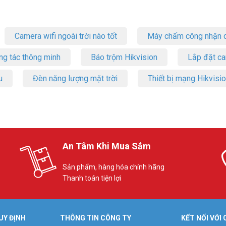
Camera wifi ngoài trời nào tốt
Máy chấm công nhận d
ng tác thông minh
Báo trộm Hikvision
Lắp đặt c
u
Đèn năng lượng mặt trời
Thiết bị mạng Hikvisi
An Tâm Khi Mua Sắm
Sản phẩm, hàng hóa chính hãng
Thanh toán tiện lợi
UY ĐỊNH
THÔNG TIN CÔNG TY
KẾT NỐI VỚI