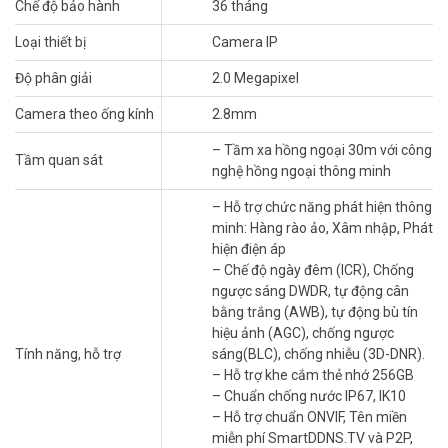
Chế độ bảo hành
36 tháng
H.264 mà vẫn giữ chất lượng.
Chuẩn IP67 & IK10: Chống bụi, nước và va đập cơ học.
Loại thiết bị
Camera IP
AI Intrusion & Tripwire: Phát hiện xâm nhập, vượt rào ảo và
cảnh báo chính xác.
Độ phân giải
2.0 Megapixel
Ứng dụng thực tế
Camera theo ống kính
2.8mm
1. Gia đình & nhà riêng
– Tầm xa hồng ngoại 30m với công
Tầm quan sát
nghệ hồng ngoại thông minh
Giám sát cổng, sân hoặc lối đi.
Nhận diện khách đến, ghi âm khi có người tiếp cận.
– Hỗ trợ chức năng phát hiện thông
Hạn chế báo động giả nhờ nhận dạng chuyển động thông
minh: Hàng rào ảo, Xâm nhập, Phát
minh.
hiện điện áp
– Chế độ ngày đêm (ICR), Chống
2. Cửa hàng & hộ kinh doanh
ngược sáng DWDR, tự động cân
Theo dõi quầy thu ngân, cửa ra vào.
bằng trắng (AWB), tự động bù tín
Lưu trữ cả hình và âm thanh để đối chiếu khi cần.
hiệu ảnh (AGC), chống ngược
Vẫn hoạt động ổn định trong môi trường bụi hoặc mưa.
Tính năng, hỗ trợ
sáng(BLC), chống nhiễu (3D-DNR).
– Hỗ trợ khe cắm thẻ nhớ 256GB
3. Văn phòng & kho bãi
– Chuẩn chống nước IP67, IK10
Dễ dàng kết nối với hệ thống NVR qua PoE.
– Hỗ trợ chuẩn ONVIF, Tên miền
Giám sát các khu vực nhạy cảm, phòng họp.
miễn phí SmartDDNS.TV và P2P,