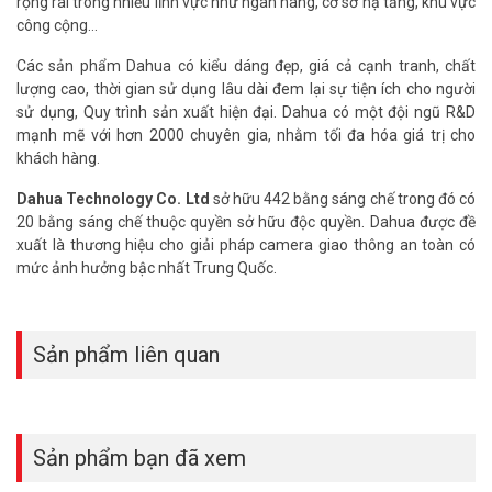
rộng rãi trong nhiều lĩnh vực như ngân hàng, cơ sở hạ tầng, khu vực
– Chế độ ngày đêm (ICR), Chống ngược sáng DWDR, tự động cân
công cộng…
bằng trắng (AWB), tự động bù tín hiệu ảnh (AGC), chống ngược
sáng(BLC), chống nhiễu (3D-DNR).
Các sản phẩm Dahua có kiểu dáng đẹp, giá cả cạnh tranh, chất
– Hỗ trợ khe cắm thẻ nhớ 256GB
lượng cao, thời gian sử dụng lâu dài đem lại sự tiện ích cho người
– Chuẩn chống nước IP67, IK10
sử dụng, Quy trình sản xuất hiện đại. Dahua có một đội ngũ R&D
– Hỗ trợ chuẩn ONVIF, Tên miền miễn phí SmartDDNS.TV và P2P,
mạnh mẽ với hơn 2000 chuyên gia, nhằm tối đa hóa giá trị cho
AutoRegister 1.0
khách hàng.
– Phần mềm sử dụng: DMSS, SmartPSS Lite, Dolynk Care
Dahua Technology Co. Ltd
sở hữu 442 bằng sáng chế trong đó có
– Điện áp 12 VDC hoặc PoE (802.3af), công suất <5W
20 bằng sáng chế thuộc quyền sở hữu độc quyền. Dahua được đề
– Nhiệt độ hoạt động: -40° C ~ +60° C.
xuất là thương hiệu cho giải pháp camera giao thông an toàn có
– Chất liệu kim loại.
mức ảnh hưởng bậc nhất Trung Quốc.
– Kích thước: 81 mm × Φ109.9 mm
– Trọng lượng: 0.35kg
– Xuất xứ: Trung Quốc.
– Bảo hành: 36 tháng.
Sản phẩm liên quan
Hỏi đáp thường gặp về camera DH-IPC-
HDBW2230E-S-S2 (FAQ)
1. Camera Dahua IPC-HDBW2230E-S-S2 có chống nước không?
Sản phẩm bạn đã xem
Có, đạt chuẩn IP67, hoạt động tốt ngoài trời.