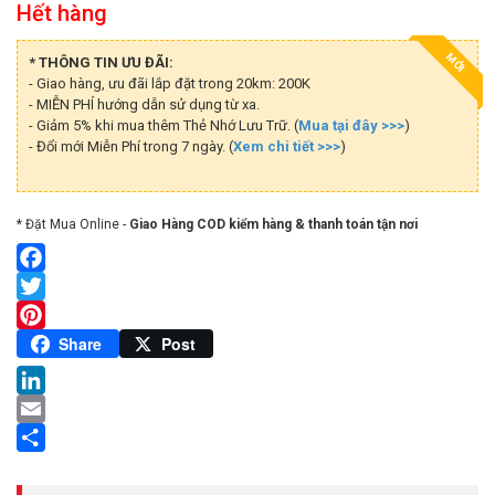
Hết hàng
MỚI
* THÔNG TIN ƯU ĐÃI:
- Giao hàng, ưu đãi lắp đặt trong 20km: 200K
- MIỄN PHÍ hướng dẫn sử dụng từ xa.
- Giảm 5% khi mua thêm Thẻ Nhớ Lưu Trữ. (
Mua tại đây >>>
)
- Đổi mới Miễn Phí trong 7 ngày. (
Xem chi tiết >>>
)
* Đặt Mua Online -
Giao Hàng COD kiểm hàng & thanh toán tận nơi
Facebook
Twitter
Pinterest
Share
Post
LinkedIn
Email
Share