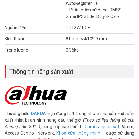
Hoạt động 24/7, kể cả khi thiếu sáng.
AutoRegister 1.0
– Phần mềm sử dụng: DMSS,
Lợi ích khi mua camera DAHUA DH-IPC-
SmartPSS Lite, Dolynk Care
HDBW2230E-S-S2 tại Vũ Hoàng Telecom
Nguồn điện
DC12V/ POE
Tư vấn giải pháp phù hợp, tối ưu vị trí và cấu hình.
Kích thước
81 mm × Φ109.9 mm
Lắp đặt chuyên nghiệp, đảm bảo thẩm mỹ.
Bảo hành chính hãng Dahua, dịch vụ hậu mãi uy tín.
Trọng lượng
0.35kg
Giá cạnh tranh, hỗ trợ kỹ thuật lâu dài.
Thông số kỹ thuật camera IP Dome bán
Thông tin hãng sản xuất
cầu cố định 2.0MP có mic DAHUA DH-
IPC-HDBW2230E-S-S2
– Độ phân giải 2 Megapixel cảm biến CMOS kích thước 1/2.7”.
– 25/30fps@1080P
– Hỗ trợ Starlight với độ nhạy sáng cực thấp 0.005 Lux @ F1.6
– Chuẩn nén H265+
Thương hiệu
DAHUA
hiện đang là 1 trong nhà 5 nhà sản xuất sản
– Ống kính cố định 2.8mm (110.0°) hoặc 3.6mm (góc nhìn 91 độ)
xuất thiết bị an ninh hàng đầu thế giới
(Theo số liệu thống kê của
– Tầm xa hồng ngoại 30m với công nghệ hồng ngoại thông minh
Asmag năm 2019)
, cung cấp các thiết bị
Camera quan sát
, Alarm,
– Hỗ trợ chức năng phát hiện thông minh: Hàng rào ảo, Xâm nhập,
Access Control, Network,
Khóa cửa thông minh
… được sử dụng
Phát hiện điện áp