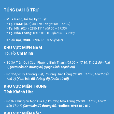
TỔNG ĐÀI HỖ TRỢ
Mua hàng, hỗ trợ kỹ thuật:
*
Tại HCM:
(028) 35 166 166
(08:00 – 17:30)
*
Tại HN:
(024) 6256 1111
(08:00 – 17:30)
*
Tại Nha Trang:
0915 810 810
(07:30 – 17:30)
Khiếu nại, CSKH:
0902 51 53 55
(24/7)
KHU
VỰC MIỀN NAM
Tp. Hồ Chí Minh
Số 3A Trần Quý Cáp, Phường Bình Thạnh
(08:00 – 17:30, Thứ 2 đến Thứ
7)
(
Xem bản đồ đường đi
) (Quận Bình Thạnh cũ)
Số 354/70 Lý Thường Kiệt, Phường Diên Hồng
(08:00 – 17:30, Thứ 2 đến
Thứ 7)
(
Xem bản đồ đường đi
) (Quận 10 cũ)
KHU VỰC MIỀN TRUNG
Tỉnh Khánh Hòa
Số 02 Chung cư Ngô Gia Tự, Phường Nha Trang
(07:30 – 17:30, Thứ 2
đến Thứ 7)
(
Xem bản đồ đường đi
).
Hotline:
0915 810 810
KHU VỰC MIỀN BẮC