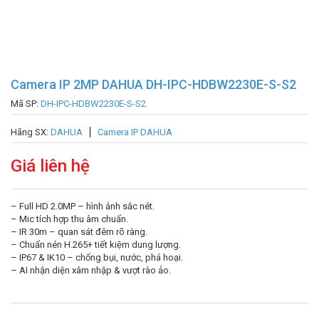
Camera IP 2MP DAHUA DH-IPC-HDBW2230E-S-S2
Mã SP:
DH-IPC-HDBW2230E-S-S2
Hãng SX:
DAHUA
Camera IP DAHUA
Giá liên hệ
– Full HD 2.0MP – hình ảnh sắc nét.
– Mic tích hợp thu âm chuẩn.
– IR 30m – quan sát đêm rõ ràng.
– Chuẩn nén H.265+ tiết kiệm dung lượng.
– IP67 & IK10 – chống bụi, nước, phá hoại.
– AI nhận diện xâm nhập & vượt rào ảo.