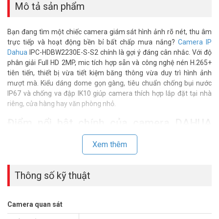
Mô tả sản phẩm
Bạn đang tìm một chiếc camera giám sát hình ảnh rõ nét, thu âm
trực tiếp và hoạt động bền bỉ bất chấp mưa nắng?
Camera IP
Dahua
IPC-HDBW2230E-S-S2 chính là gợi ý đáng cân nhắc. Với độ
phân giải Full HD 2MP, mic tích hợp sẵn và công nghệ nén H.265+
tiên tiến, thiết bị vừa tiết kiệm băng thông vừa duy trì hình ảnh
mượt mà. Kiểu dáng dome gọn gàng, tiêu chuẩn chống bụi nước
IP67 và chống va đập IK10 giúp camera thích hợp lắp đặt tại nhà
riêng, cửa hàng hay văn phòng nhỏ.
Điểm nổi bật chính của camera DAHUA
DH-IPC-HDBW2230E-S-S2
Xem thêm
Hình ảnh Full HD 1080p: Giúp nhận diện rõ khuôn mặt, biển số
xe hay chi tiết nhỏ.
Mic tích hợp: Thu âm trực tiếp, hỗ trợ giám sát hình kèm
Thông số kỹ thuật
tiếng.
Hồng ngoại 30m: Quan sát rõ ràng vào ban đêm, tự động
cân chỉnh ánh sáng.
Camera quan sát
Nén H.265+: Giảm tới 50% dung lượng lưu trữ so với chuẩn