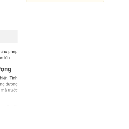
 cho phép
e lớn.
ượng
iển. Tính
ương đương
h mà trước
Camera IP PTZ 2MP DAHUA
DH-SD6CE225DB-HNY
m. Khi tắt
14.389.000đ
17.990.000đ
h mà không
Mua Ngay
vị trí đặt