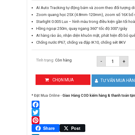
AI Auto Tracking tự động bám và zoom theo đối tượng d
Zoom quang học 25X (4.8mm-120mm), zoom số 16X bổ 
Starlight 0.005 Lux – hình màu trong điều kiện gần tối ho
Hồng ngoại 250m, quay ngang 360° tốc độ 300°/giây
AI hàng rào ảo, nhận diện khuôn mặt, phát hiện đồ bỏ qu
Chống nước IP67, chống va đập IK10, chống sét 8KV
Camera
Tình trạng:
Còn hàng
-
+
IP
PTZ
2MP
DAHUA
CHỌN MUA
TƯ VẤN MUA HÀ
DH-
SD6CE225
HNY
* Đặt Mua Online -
Giao Hàng COD kiểm hàng & thanh toán tận
số
lượng
Facebook
Twitter
Pinterest
Share
Post