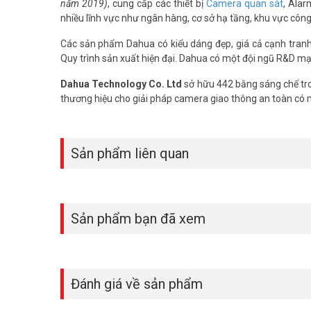
năm 2019)
, cung cấp các thiết bị
Camera quan sát
, Alar
Camera Auto Tracking Dahua hoạt động 
nhiều lĩnh vực như ngân hàng, cơ sở hạ tầng, khu vực côn
Hệ thống AI ưu tiên bám theo đối tượng đầu tiên kích ho
Các sản phẩm Dahua có kiểu dáng đẹp, giá cả cạnh tranh, 
quay về vị trí preset hoặc tiếp tục tuần tra theo hành trình
Quy trình sản xuất hiện đại. Dahua có một đội ngũ R&D mạ
Camera PTZ hồng ngoại 250m có nhìn 
Dahua Technology Co. Ltd
sở hữu 442 bằng sáng chế tro
thương hiệu cho giải pháp camera giao thông an toàn có
Có, hồng ngoại 250m cho hình ảnh rõ trong bóng tối hoàn
Lux giữ nguyên màu sắc hình ảnh. Đây là điểm mạnh của 
Camera PTZ Dahua DH-SD6CE225DB-HNY
Sản phẩm liên quan
Chuẩn IP67 chống bụi hoàn toàn và chịu được tia nước mạ
40cm. Chống sét 8KV bảo vệ thiết bị trước hiện tượng sét
Vũ Hoàng Telecom có dịch vụ lắp đặt v
Sản phẩm bạn đã xem
Có, đội kỹ thuật Vũ Hoàng Telecom lắp đặt, cài đặt prese
Tracking và hiệu chỉnh vùng AI theo đặc điểm mặt bằng thự
Camera PTZ Dahua DH-SD6CE225DB-HNY bám theo đối tư
Đánh giá về sản phẩm
IK10, AI phân tích người và xe theo thời gian thực. Gọi 
bạn. Tham khảo thêm thông tin tại
Facebook Vuhoangte