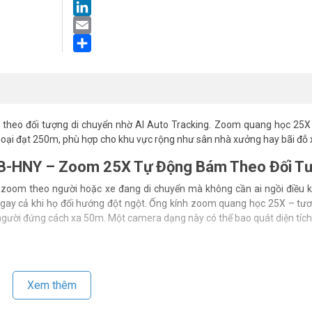
LinkedIn
Email
Share
eo đối tượng di chuyển nhờ AI Auto Tracking. Zoom quang học 25X
oại đạt 250m, phù hợp cho khu vực rộng như sân nhà xưởng hay bãi đỗ x
-HNY – Zoom 25X Tự Động Bám Theo Đối T
m theo người hoặc xe đang di chuyển mà không cần ai ngồi điều kh
 ngay cả khi họ đổi hướng đột ngột. Ống kính zoom quang học 25X – t
gười đứng cách xa 50m. Một camera dạng này có thể bao quát diện tíc
ra cho hình ảnh màu sắc khi ánh sáng chỉ còn bằng ánh nến yếu cách 1
 tối hoàn toàn. Tốc độ quay ngang 300°/giây giúp bắt kịp xe chạy nhan
Xem thêm
tác động vật lý ở môi trường công nghiệp. Gọi tư vấn miễn phí để xác định 