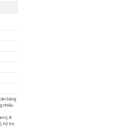
 vượt vùng
o sân bay,
n vận hành
. Vũ Hoàng
t. Đội ngũ
 Dahua DH-
 cân bằng
g nhiễu
ern), 8
, hỗ trợ