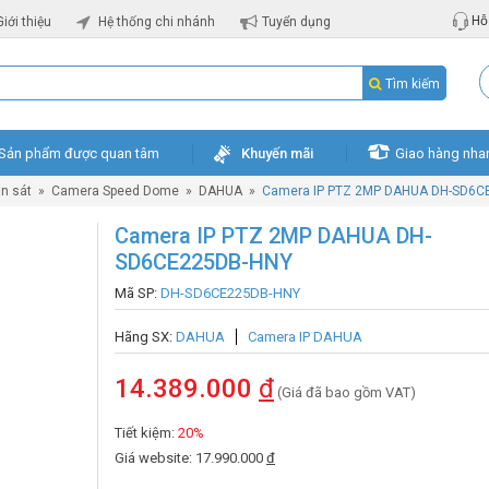
Hỗ 
Giới thiệu
Hệ thống chi nhánh
Tuyển dụng
Tìm kiếm
Sản phẩm được quan tâm
Khuyến mãi
Giao hàng nha
n sát
»
Camera Speed Dome
»
DAHUA
»
Camera IP PTZ 2MP DAHUA DH-SD6C
Camera IP PTZ 2MP DAHUA DH-
SD6CE225DB-HNY
Mã SP:
DH-SD6CE225DB-HNY
Hãng SX:
DAHUA
Camera IP DAHUA
14.389.000
đ
(Giá đã bao gồm VAT)
Tiết kiệm:
20%
Giá website: 17.990.000
đ