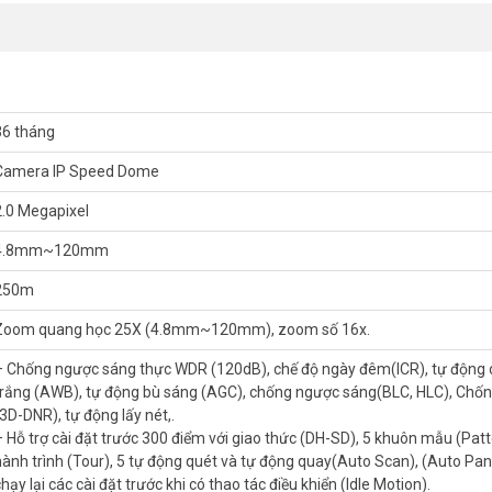
, Nhận Diện Khuôn Mặt, Phát Hiện Đồ Bỏ Quên
àng rào ảo và khu vực cấm có phân biệt người với xe. Khi có đối tượng
theo dõi màn hình. Tính năng phát hiện đồ vật bỏ quên rất hữu ích ch
t hợp 8 hành trình tự động giúp camera tuần tra theo lịch mà không cầ
 và vùng cảnh báo phù hợp với thực địa.
36 tháng
inh Nghiệm Lập Trình Camera PTZ Thực Địa
Camera IP Speed Dome
ặt đúng hành trình, điểm preset và vùng AI mới phát huy hết tác dụng
2.0 Megapixel
cho từng loại mặt bằng – từ kho hàng hở đến sân bãi có nhiều góc khuấ
4.8mm~120mm
o Tracking và hiệu chỉnh góc quét trước khi nghiệm thu. Camera PTZ
ực tế cho nhiều công trình nhà xưởng và khu dân cư quy mô lớn.
250m
Z 2MP DAHUA DH-SD6CE225DB-HNY
Zoom quang học 25X (4.8mm~120mm), zoom số 16x.
– Chống ngược sáng thực WDR (120dB), chế độ ngày đêm(ICR), tự động
trắng (AWB), tự động bù sáng (AGC), chống ngược sáng(BLC, HLC), Chốn
(3D-DNR), tự động lấy nét,.
x/F1.6 (ảnh màu), và 0Lux/F1.6 (ảnh hồng ngoại).
– Hỗ trợ cài đặt trước 300 điểm với giao thức (DH-SD), 5 khuôn mẫu (Patt
 số 16x.
hành trình (Tour), 5 tự động quét và tự động quay(Auto Scan), (Auto Pan)
hạy lại các cài đặt trước khi có thao tác điều khiển (Idle Motion).
 xuống 90° 200° /s, hỗ trợ lật hình 180°