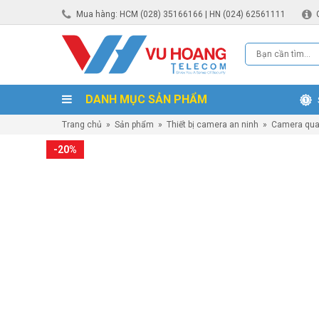
Mua hàng: HCM (028) 35166166 | HN (024) 62561111
DANH MỤC SẢN PHẨM
Trang chủ
»
Sản phẩm
»
Thiết bị camera an ninh
»
Camera qua
-20%