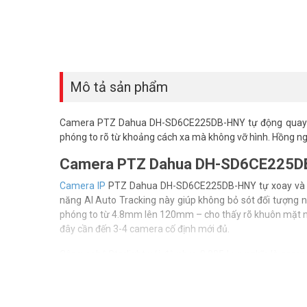
Mô tả sản phẩm
Camera PTZ Dahua DH-SD6CE225DB-HNY tự động quay th
phóng to rõ từ khoảng cách xa mà không vỡ hình. Hồng ng
Camera PTZ Dahua DH-SD6CE225DB
Camera IP
PTZ Dahua DH-SD6CE225DB-HNY tự xoay và zoo
năng AI Auto Tracking này giúp không bỏ sót đối tượng
phóng to từ 4.8mm lên 120mm – cho thấy rõ khuôn mặt n
đây cần đến 3-4 camera cố định mới đủ.
Công nghệ Starlight với độ nhạy 0.005 Lux nghĩa là came
hẳn đèn, hồng ngoại 250m tiếp tục ghi hình rõ trong bóng
bị trễ hình. Chuẩn chống va đập IK10 bảo vệ thiết bị khỏi 
camera PTZ bao phủ hiệu quả cho mặt bằng của bạn.