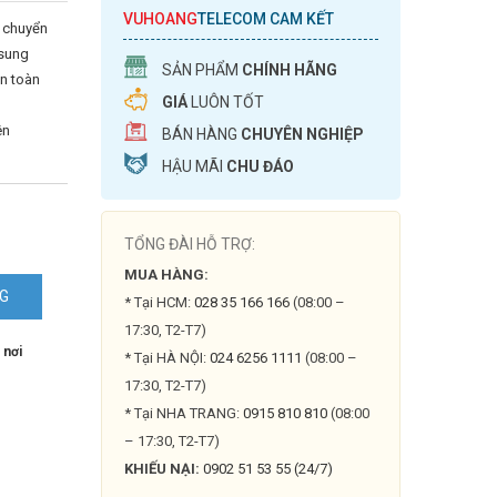
VUHOANG
TELECOM CAM KẾT
i chuyển
sung
SẢN PHẨM
CHÍNH HÃNG
àn toàn
GIÁ
LUÔN TỐT
ên
BÁN HÀNG
CHUYÊN NGHIỆP
HẬU MÃI
CHU ĐÁO
TỔNG ĐÀI HỖ TRỢ:
MUA HÀNG:
NG
* Tại HCM:
028 35 166 166
(08:00 –
DB-
17:30, T2-T7)
 nơi
* Tại HÀ NỘI:
024 6256 1111
(08:00 –
17:30, T2-T7)
* Tại NHA TRANG:
0915 810 810
(08:00
– 17:30, T2-T7)
KHIẾU NẠI:
0902 51 53 55 (24/7)