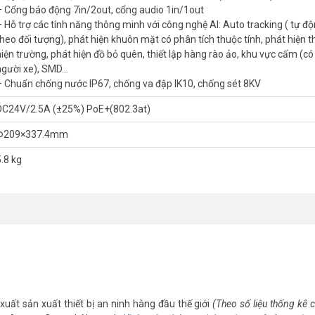
– Cổng báo động 7in/2out, cổng audio 1in/1out
m(ICR), tự động cân bằng trắng (AWB), tự động bù sáng (AGC), ch
– Hỗ trợ các tính năng thông minh với công nghệ AI: Auto tracking ( tự đ
theo đối tượng), phát hiện khuôn mặt có phân tích thuộc tính, phát hiện t
5 khuôn mẫu (Pattern), 8 hành trình (Tour), 5 tự động quét và tự động
hiện trường, phát hiện đồ bỏ quên, thiết lập hàng rào ảo, khu vực cấm (có
hao tác điều khiển (Idle Motion).
người xe), SMD…
– Chuẩn chống nước IP67, chống va đập IK10, chống sét 8KV
 tracking ( tự động quay theo đối tượng), phát hiện khuôn mặt có phân 
, thiết lập hàng rào ảo, khu vực cấm (có phân biệt người xe), SMD…
DC24V/2.5A (±25%) PoE+(802.3at)
8KV
W, 25.2W (IR + AI on)
Φ209×337.4mm
5.8 kg
NY zoom được bao xa?
20mm. Kết hợp thêm zoom số 16X, tổng mức phóng đại lên đến 400X. 
xuất sản xuất thiết bị an ninh hàng đầu thế giới
(Theo số liệu thống kê
g chục mét.