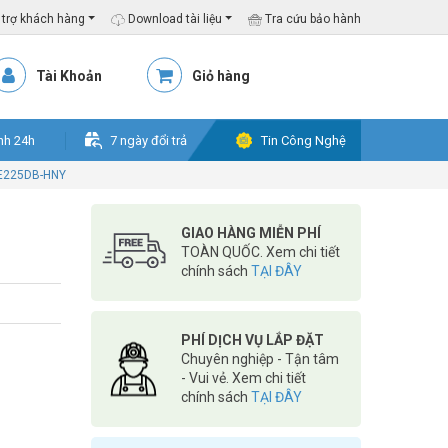
trợ khách hàng
Download tài liệu
Tra cứu bảo hành
Tài Khoản
Giỏ hàng
nh 24h
7 ngày đổi trả
Tin Công Nghệ
E225DB-HNY
GIAO HÀNG MIỄN PHÍ
TOÀN QUỐC. Xem chi tiết
chính sách
TẠI ĐÂY
PHÍ DỊCH VỤ LẮP ĐẶT
Chuyên nghiệp - Tận tâm
- Vui vẻ. Xem chi tiết
chính sách
TẠI ĐÂY