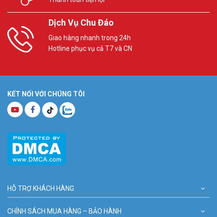
Dịch Vụ Chu Đáo
Giao hàng nhanh trong 24h
Hotline phục vụ cả T7 và CN
KẾT NỐI VỚI CHÚNG TÔI
HỖ TRỢ KHÁCH HÀNG
CHÍNH SÁCH MUA HÀNG – BẢO HÀNH