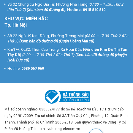
Số 02 Chung cư Ngô Gia Tự, Phường Nha Trang
(07:30 – 15:30, Thứ 2
đến Thứ 7)
(
Xem bản đồ đường đi
).
Hotline:
0915 810 810
KHU VỰC MIỀN BẮC
Tp. Hà Nội
Số 22 Ngõ 19 Kim Đồng, Phường Tương Mai
(08:00 – 17:30, Thứ 2 đến
Thứ 7)
(
Xem bản đồ đường đi
) (Quận Hoàng Mai cũ)
Km17+, QL32, Thôn Cao Trung, Xã Hoài Đức
(Đối diện Khu Đô Thị Tân
Tây Đô)
(8:00 – 17:30, Thứ 2 đến Thứ 7)
(
Xem bản đồ đường đi
) (Huyện
Hoài Đức cũ)
Hotline:
0989 067 969
Mã số doanh nghiệp: 0306524177 do Sở Kế Hoạch và Đầu Tư TP.HCM cấp
ngày 02/01/2009. Trụ sở chính: Số 3A Trần Quý Cáp, Phường 12, Quận Bình
Thạnh, Thành phố Hồ Chí Minh 2008-2018. Bản quyền thuộc về Công Ty Cổ
Phần Vũ Hoàng Telecom - vuhoangtelecom.vn