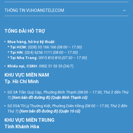
THÔNG TIN VUHOANGTELECOM
TỔNG ĐÀI HỖ TRỢ
Mua hàng, hỗ trợ kỹ thuật:
*
Tại HCM:
(028) 35 166 166
(08:00 – 17:30)
*
Tại HN:
(024) 6256 1111
(08:00 – 17:30)
*
Tại Nha Trang:
0915 810 810
(07:30 – 17:30)
Khiếu nại, CSKH:
0902 51 53 55
(24/7)
KHU
VỰC MIỀN NAM
Tp. Hồ Chí Minh
Số 3A Trần Quý Cáp, Phường Bình Thạnh
(08:00 – 17:30, Thứ 2 đến Thứ
7)
(
Xem bản đồ đường đi
) (Quận Bình Thạnh cũ)
Số 354/70 Lý Thường Kiệt, Phường Diên Hồng
(08:00 – 17:30, Thứ 2 đến
Thứ 7)
(
Xem bản đồ đường đi
) (Quận 10 cũ)
KHU VỰC MIỀN TRUNG
Tỉnh Khánh Hòa