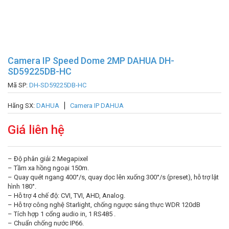
Camera IP Speed Dome 2MP DAHUA DH-
SD59225DB-HC
Mã SP:
DH-SD59225DB-HC
Hãng SX:
DAHUA
Camera IP DAHUA
Giá liên hệ
– Độ phân giải 2 Megapixel
– Tầm xa hồng ngoại 150m.
– Quay quét ngang 400°/s, quay dọc lên xuống 300°/s (preset), hỗ trợ lật
hình 180°.
– Hỗ trợ 4 chế độ: CVI, TVI, AHD, Analog.
– Hỗ trợ công nghệ Starlight, chống ngược sáng thực WDR 120dB
– Tích hợp 1 cổng audio in, 1 RS485 .
– Chuẩn chống nước IP66.