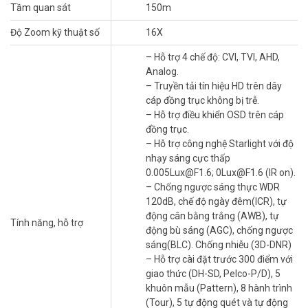
Tầm quan sát
150m
– Kích thước 310.0 mm × Φ185.7 mm
– Trọng lượng 3.9 kg
Độ Zoom kỹ thuật số
16X
– Xuất xứ: Trung Quốc
– Hỗ trợ 4 chế độ: CVI, TVI, AHD,
– Bảo hành: 36 tháng
Analog.
Đặt mua hàng Online ngay hôm nay để được hỗ trợ giá tốt nhất.
– Truyền tải tín hiệu HD trên dây
Tham khảo thêm thông tin tại
Facebook Vuhoangtelecom
nhé.
cáp đồng trục không bị trễ.
– Hỗ trợ điều khiển OSD trên cáp
đồng trục.
– Hỗ trợ công nghệ Starlight với độ
nhạy sáng cực thấp
0.005Lux@F1.6; 0Lux@F1.6 (IR on).
– Chống ngược sáng thực WDR
120dB, chế độ ngày đêm(ICR), tự
động cân bằng trắng (AWB), tự
Tính năng, hỗ trợ
động bù sáng (AGC), chống ngược
sáng(BLC). Chống nhiễu (3D-DNR)
– Hỗ trợ cài đặt trước 300 điểm với
giao thức (DH-SD, Pelco-P/D), 5
khuôn mẫu (Pattern), 8 hành trình
(Tour), 5 tự động quét và tự động